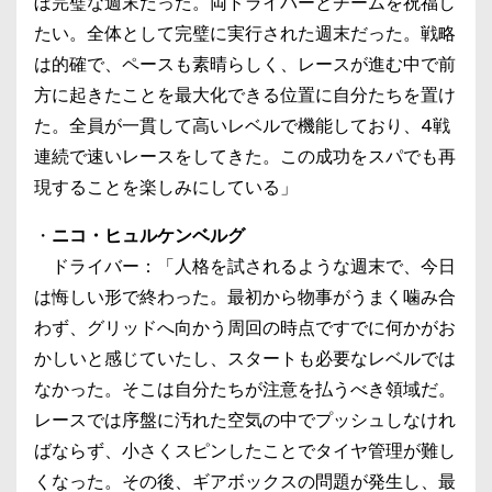
ぼ完璧な週末だった。両ドライバーとチームを祝福し
たい。全体として完璧に実行された週末だった。戦略
は的確で、ペースも素晴らしく、レースが進む中で前
方に起きたことを最大化できる位置に自分たちを置け
た。全員が一貫して高いレベルで機能しており、4戦
連続で速いレースをしてきた。この成功をスパでも再
現することを楽しみにしている」
・
ニコ・ヒュルケンベルグ
ドライバー：「人格を試されるような週末で、今日
は悔しい形で終わった。最初から物事がうまく噛み合
わず、グリッドへ向かう周回の時点ですでに何かがお
かしいと感じていたし、スタートも必要なレベルでは
なかった。そこは自分たちが注意を払うべき領域だ。
レースでは序盤に汚れた空気の中でプッシュしなけれ
ばならず、小さくスピンしたことでタイヤ管理が難し
くなった。その後、ギアボックスの問題が発生し、最