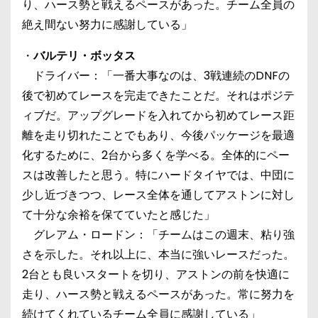
り、ハース勢と戦えるペースがあった。チーム全員の
絶え間ない努力に感謝している」
・
バルテリ・ボッタス
ドライバー：「一番大事なのは、3戦連続のDNFの
後で初めてレースを完走できたことだ。それはポジテ
ィブだ。アップグレードを入れてから初めてレース距
離を走り切れたことでもあり、今後パッケージを最適
化するために、2台から多くを学べる。全体的にペー
スは改善したと思う。特にハードタイヤでは、中団に
少し近づきつつ、レース全体を通してアストンに対し
て十分な余裕を保てていたと感じた」
グレアム・ロードン：「チームはこの週末、粘り強
さを示した。それ以上に、本当に強いレースだった。
2台とも良いスタートを切り、アストンの前を快適に
走り、ハース勢と戦えるペースがあった。常に努力を
続けてくれているチーム全員に感謝している」