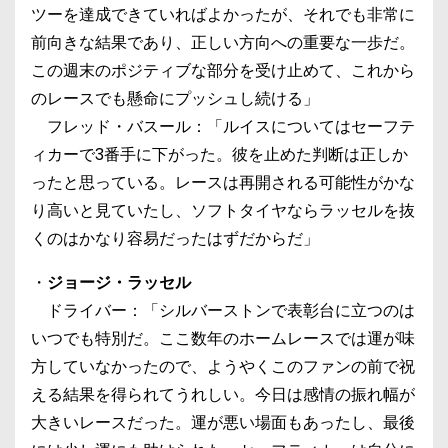
ツーを達成できていればよかったが、それでも非常に
前向きな結果であり、正しい方向への重要な一歩だ。
この週末のポジティブな部分を受け止めて、これから
のレースでも懸命にプッシュし続ける」
フレッド・バスール：「ルイスについてはセーフテ
ィカーで3番手に下がった。彼を止めた判断は正しか
ったと思っている。レースは再開される可能性がかな
り高いと見ていたし、ソフトタイヤならラッセルを抜
くのはかなり容易だったはずだからだ」
・
ジョージ・ラッセル
ドライバー：「シルバーストンで表彰台に立つのは
いつでも特別だ。ここ数年のホームレースでは運が味
方していなかったので、ようやくこのファンの前で祝
える結果を得られてうれしい。今日は感情の振れ幅が
大きいレースだった。運が悪い場面もあったし、最後