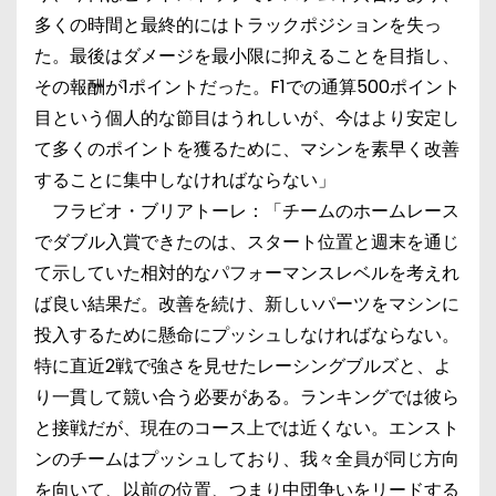
多くの時間と最終的にはトラックポジションを失っ
た。最後はダメージを最小限に抑えることを目指し、
その報酬が1ポイントだった。F1での通算500ポイント
目という個人的な節目はうれしいが、今はより安定し
て多くのポイントを獲るために、マシンを素早く改善
することに集中しなければならない」
フラビオ・ブリアトーレ：「チームのホームレース
でダブル入賞できたのは、スタート位置と週末を通じ
て示していた相対的なパフォーマンスレベルを考えれ
ば良い結果だ。改善を続け、新しいパーツをマシンに
投入するために懸命にプッシュしなければならない。
特に直近2戦で強さを見せたレーシングブルズと、よ
り一貫して競い合う必要がある。ランキングでは彼ら
と接戦だが、現在のコース上では近くない。エンスト
ンのチームはプッシュしており、我々全員が同じ方向
を向いて、以前の位置、つまり中団争いをリードする