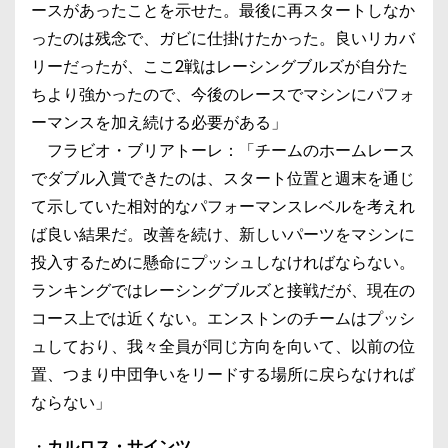
ースがあったことを示せた。最後に再スタートしなか
ったのは残念で、ガビに仕掛けたかった。良いリカバ
リーだったが、ここ2戦はレーシングブルズが自分た
ちより強かったので、今後のレースでマシンにパフォ
ーマンスを加え続ける必要がある」
フラビオ・ブリアトーレ：「チームのホームレース
でダブル入賞できたのは、スタート位置と週末を通じ
て示していた相対的なパフォーマンスレベルを考えれ
ば良い結果だ。改善を続け、新しいパーツをマシンに
投入するために懸命にプッシュしなければならない。
ランキングではレーシングブルズと接戦だが、現在の
コース上では近くない。エンストンのチームはプッシ
ュしており、我々全員が同じ方向を向いて、以前の位
置、つまり中団争いをリードする場所に戻らなければ
ならない」
・
カルロス・サインツ