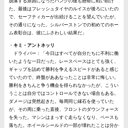
脱落する原因になったパンクの後も懸命に戦い続け
た。最後はフレッシュタイヤのルイスが後ろにいたの
で、セーフティカーが出続けることを望んでいたが、
その通りになった。シルバーストンでの初めてのホー
ム表彰台は、彼にふさわしい結果だ」
・
キミ・アントネッリ
ドライバー：「今日はすべてが自分たちに不利に働
いたような一日だった。レースペースはとても強く、
ギャップを詰めて勝利を争えるスピードがあると感じ
ていたので、終盤がああなったことは非常に悔しい。
勝利をきちんと争う機会を得られなかったが、こうい
うことは自分ではコントロールできない場合もある。
ダメージは突然起きた。毎周同じ縁石を使っていた
が、その周に乗った直後、フロントのダウンフォース
を失った。マシンはまっすぐ走らなくなり、ペースも
落ちた。ホイールシールドの一部が壊れたことは分か