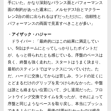
手にいた。かなり深刻なバランス面とパフォーマンス
面の制約があった週末に、メルセデス1台とマクラー
レン2台の前に出られるはずだっただけに、信頼性と
パフォーマンスの両面で見直すべきことが多い」
・
アイザック・ハジャー
ドライバー：「最終的にはこの結果に満足してい
い。5位はチームにとってしっかりしたポイントだ
が、もっと得られたとも感じている。序盤のペースは
良く、終盤も強く走れた。スタートはうまく決まり、
最初のスティントではマックスについていけた。た
だ、ハードに交換してからは苦しみ、ランドの近くに
とどまるだけのグリップを見つけられなかった。中盤
は誰とも絡まない位置にいて、少し退屈だった。フロ
ントウイング交換でタイムを失ったが、それによって
序盤と同じようなペースを取り戻し、本当にプッシュ
できるようになった。最後の1周がなかったのは残念