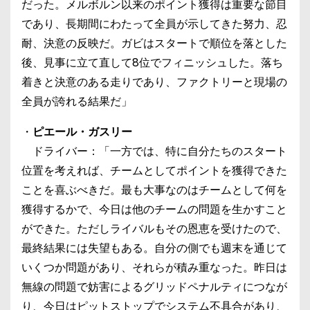
だった。メルボルン以来のポイント獲得は重要な節目
であり、長期間にわたって全員が示してきた努力、忍
耐、決意の反映だ。ガビはスタートで順位を落とした
後、見事に立て直して8位でフィニッシュした。落ち
着きと決意のある走りであり、ファクトリーと現場の
全員が誇れる結果だ」
・
ピエール・ガスリー
ドライバー：「一方では、特に自分たちのスタート
位置を考えれば、チームとしてポイントを獲得できた
ことを喜ぶべきだ。最も大事なのはチームとして何を
獲得するかで、今日は他のチームの問題を生かすこと
ができた。ただしライバルもその恩恵を受けたので、
最終結果には失望もある。自分の側でも週末を通じて
いくつか問題があり、それらが積み重なった。昨日は
無線の問題で妨害によるグリッドペナルティにつなが
り、今日はピットストップでシステム不具合があり、