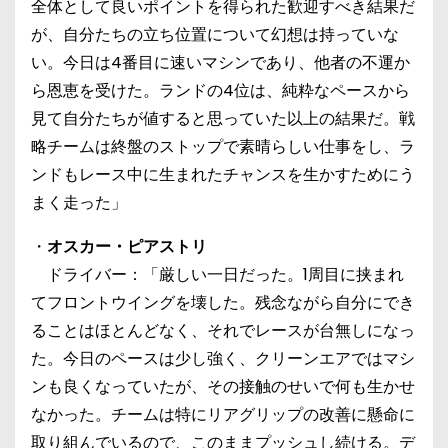
全体として良いポイントを得られた歓迎すべき結果だ
が、自分たちの立ち位置について幻想は持っていな
い。今日は4番目に速いマシンであり、他者の不運か
ら恩恵を受けた。ランドの4位は、純粋なペースから
見て自分たちが値すると思っていた以上の結果だ。戦
略チームは終盤のストップで素晴らしい仕事をし、ラ
ンドもレース中に生まれたチャンスを生かすためにう
まく走った」
・
オスカー・ピアストリ
ドライバー：「厳しい一日だった。1周目に挟まれ
てフロントウイングを壊した。残念ながら自分にでき
ることはほとんどなく、それでレースが台無しになっ
た。今日のペースは少し強く、クリーンエアではマシ
ンも良くなっていたが、その接触のせいで何も生かせ
なかった。チームは特にリアグリップの改善に懸命に
取り組んでいるので、このままプッシュし続ける。デ