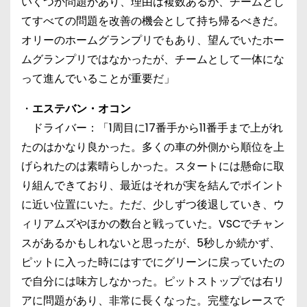
いくつか問題があり、理由は複数あるが、チームとし
てすべての問題を改善の機会として持ち帰るべきだ。
オリーのホームグランプリでもあり、望んでいたホー
ムグランプリではなかったが、チームとして一体にな
って進んでいることが重要だ」
・
エステバン・オコン
ドライバー：「1周目に17番手から11番手まで上がれ
たのはかなり良かった。多くの車の外側から順位を上
げられたのは素晴らしかった。スタートには懸命に取
り組んできており、最近はそれが実を結んでポイント
に近い位置にいた。ただ、少しずつ後退していき、ウ
ィリアムズやほかの数台と戦っていた。VSCでチャン
スがあるかもしれないと思ったが、5秒しか続かず、
ピットに入った時にはすでにグリーンに戻っていたの
で自分には味方しなかった。ピットストップでは右リ
アに問題があり、非常に長くなった。完璧なレースで