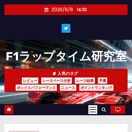
コ
2026/8/8
14:33
ン
テ
ン
ツ
へ
F1ラップタイム研究室
ス
キ
ッ
人気のタグ
プ
レビュー
レースペース分析
レース結果
予選
ボックスパフォーマンス
ニュース
ポイントランキング