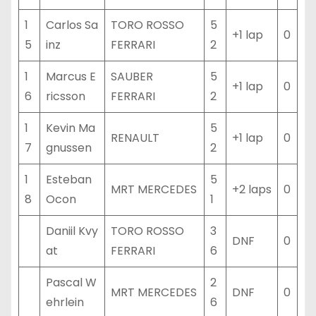
1
Carlos Sa
TORO ROSSO
5
+1 lap
0
5
inz
FERRARI
2
1
Marcus E
SAUBER
5
+1 lap
0
6
ricsson
FERRARI
2
1
Kevin Ma
5
RENAULT
+1 lap
0
7
gnussen
2
1
Esteban
5
MRT MERCEDES
+2 laps
0
8
Ocon
1
Daniil Kvy
TORO ROSSO
3
DNF
0
at
FERRARI
6
Pascal W
2
MRT MERCEDES
DNF
0
ehrlein
6