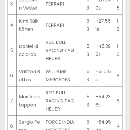
3
FERRARI
n Vettel
3
0s
5
Kimi Räik
5
+27.56
1
4
FERRARI
könen
3
1s
2
RED BULL
Daniel Ri
5
+45.29
1
5
RACING TAG
cciardo
3
5s
0
HEUER
Valtteri B
WILLIAMS
5
+51.015
6
8
ottas
MERCEDES
3
s
RED BULL
Max Vers
5
+54.23
7
RACING TAG
6
tappen
3
6s
HEUER
Sergio Pe
FORCE INDIA
5
+64.95
8
4