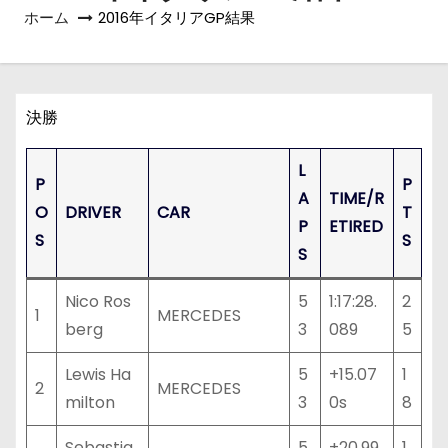
ホーム
2016年イタリアGP結果
決勝
L
P
P
A
TIME/R
O
DRIVER
CAR
T
P
ETIRED
S
S
S
Nico Ros
5
1:17:28.
2
1
MERCEDES
berg
3
089
5
Lewis Ha
5
+15.07
1
2
MERCEDES
milton
3
0s
8
Sebastia
5
+20.99
1