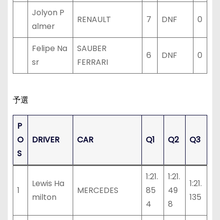
Jolyon P
RENAULT
7
DNF
0
almer
Felipe Na
SAUBER
6
DNF
0
sr
FERRARI
予選
P
O
DRIVER
CAR
Q1
Q2
Q3
S
1:21.
1:21.
Lewis Ha
1:21.
1
MERCEDES
85
49
milton
135
4
8