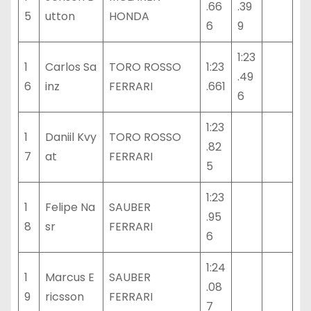
.66
.39
5
utton
HONDA
6
9
1:23
1
Carlos Sa
TORO ROSSO
1:23
.49
6
inz
FERRARI
.661
6
1:23
1
Daniil Kvy
TORO ROSSO
.82
7
at
FERRARI
5
1:23
1
Felipe Na
SAUBER
.95
8
sr
FERRARI
6
1:24
1
Marcus E
SAUBER
.08
9
ricsson
FERRARI
7