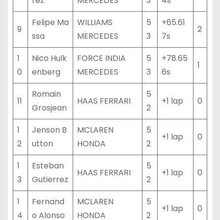
rez
MERCEDES
3
4s
Felipe Ma
WILLIAMS
5
+65.61
9
2
ssa
MERCEDES
3
7s
1
Nico Hulk
FORCE INDIA
5
+78.65
1
0
enberg
MERCEDES
3
6s
Romain
5
11
HAAS FERRARI
+1 lap
0
Grosjean
2
1
Jenson B
MCLAREN
5
+1 lap
0
2
utton
HONDA
2
1
Esteban
5
HAAS FERRARI
+1 lap
0
3
Gutierrez
2
1
Fernand
MCLAREN
5
+1 lap
0
4
o Alonso
HONDA
2