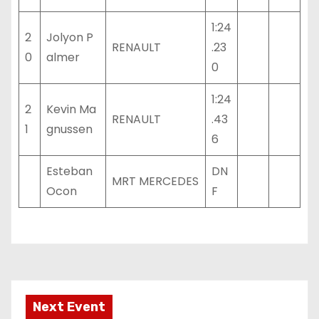
1:24
2
Jolyon P
RENAULT
.23
0
almer
0
1:24
2
Kevin Ma
RENAULT
.43
1
gnussen
6
Esteban
DN
MRT MERCEDES
Ocon
F
Next Event