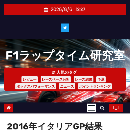
コ
2026/8/6
13:37
ン
テ
ン
ツ
へ
F1ラップタイム研究室
ス
キ
ッ
人気のタグ
プ
レビュー
レースペース分析
レース結果
予選
ボックスパフォーマンス
ニュース
ポイントランキング
2016年イタリアGP結果