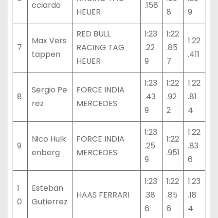
cciardo
.158
HEUER
8
9
RED BULL
1:23
1:22
Max Vers
1:22
7
RACING TAG
.22
.85
tappen
.411
HEUER
9
7
1:23
1:22
1:22
Sergio Pe
FORCE INDIA
8
.43
.92
.81
rez
MERCEDES
9
2
4
1:23
1:22
Nico Hulk
FORCE INDIA
1:22
9
.25
.83
enberg
MERCEDES
.951
9
6
1:23
1:22
1:23
1
Esteban
HAAS FERRARI
.38
.85
.18
0
Gutierrez
6
6
4