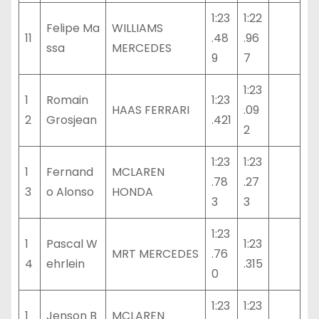
1:23
1:22
Felipe Ma
WILLIAMS
11
.48
.96
ssa
MERCEDES
9
7
1:23
1
Romain
1:23
HAAS FERRARI
.09
2
Grosjean
.421
2
1:23
1:23
1
Fernand
MCLAREN
.78
.27
3
o Alonso
HONDA
3
3
1:23
1
Pascal W
1:23
MRT MERCEDES
.76
4
ehrlein
.315
0
1:23
1:23
1
Jenson B
MCLAREN