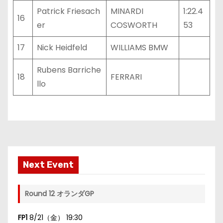
Patrick Friesach
MINARDI
1:22.4
16
er
COSWORTH
53
17
Nick Heidfeld
WILLIAMS BMW
Rubens Barriche
18
FERRARI
llo
Next Event
Round 12 オランダGP
FP1
8/21（金） 19:30