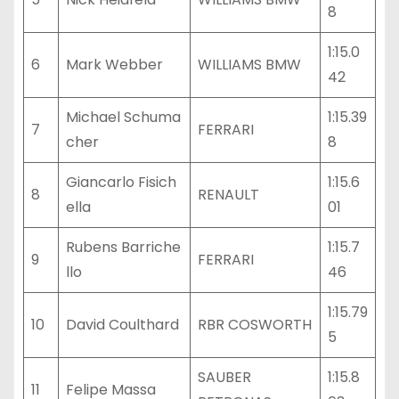
8
1:15.0
6
Mark Webber
WILLIAMS BMW
42
Michael Schuma
1:15.39
7
FERRARI
cher
8
Giancarlo Fisich
1:15.6
8
RENAULT
ella
01
Rubens Barriche
1:15.7
9
FERRARI
llo
46
1:15.79
10
David Coulthard
RBR COSWORTH
5
SAUBER
1:15.8
11
Felipe Massa