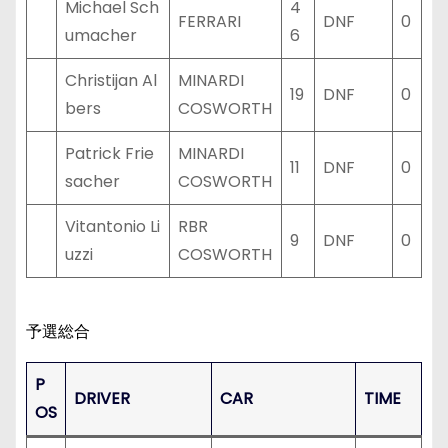
Michael Sch
4
FERRARI
DNF
0
umacher
6
Christijan Al
MINARDI
19
DNF
0
bers
COSWORTH
Patrick Frie
MINARDI
11
DNF
0
sacher
COSWORTH
Vitantonio Li
RBR
9
DNF
0
uzzi
COSWORTH
予選総合
P
DRIVER
CAR
TIME
OS