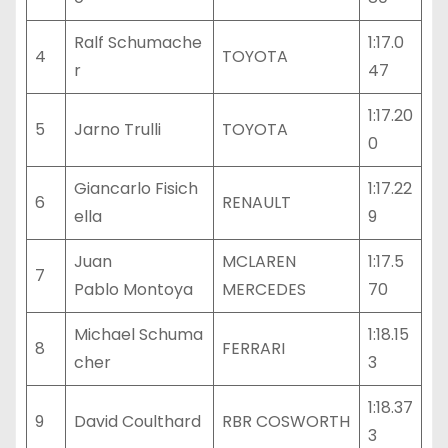
Ralf Schumache
1:17.0
4
TOYOTA
r
47
1:17.20
5
Jarno Trulli
TOYOTA
0
Giancarlo Fisich
1:17.22
6
RENAULT
ella
9
Juan
MCLAREN
1:17.5
7
Pablo Montoya
MERCEDES
70
Michael Schuma
1:18.15
8
FERRARI
cher
3
1:18.37
9
David Coulthard
RBR COSWORTH
3