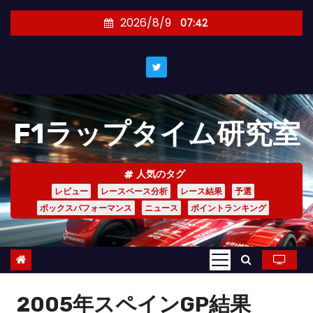
コ
2026/8/9
07:42
ン
テ
ン
ツ
へ
F1ラップタイム研究室
ス
キ
ッ
人気のタグ
プ
レビュー
レースペース分析
レース結果
予選
ボックスパフォーマンス
ニュース
ポイントランキング
2005年スペインGP結果