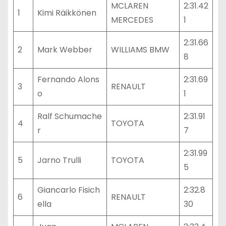
MCLAREN
2:31.42
1
Kimi Räikkönen
MERCEDES
1
2:31.66
2
Mark Webber
WILLIAMS BMW
8
Fernando Alons
2:31.69
3
RENAULT
o
1
Ralf Schumache
2:31.91
4
TOYOTA
r
7
2:31.99
5
Jarno Trulli
TOYOTA
5
Giancarlo Fisich
2:32.8
6
RENAULT
ella
30