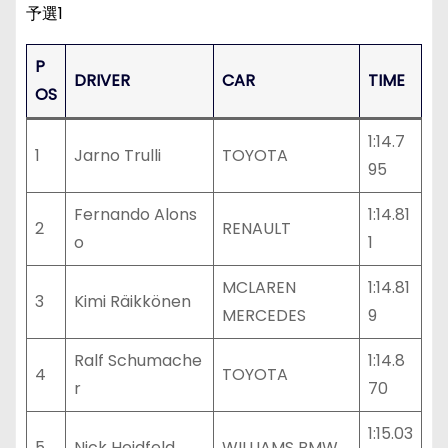
予選1
P
DRIVER
CAR
TIME
OS
1:14.7
1
Jarno Trulli
TOYOTA
95
Fernando Alons
1:14.81
2
RENAULT
o
1
MCLAREN
1:14.81
3
Kimi Räikkönen
MERCEDES
9
Ralf Schumache
1:14.8
4
TOYOTA
r
70
1:15.03
5
Nick Heidfeld
WILLIAMS BMW