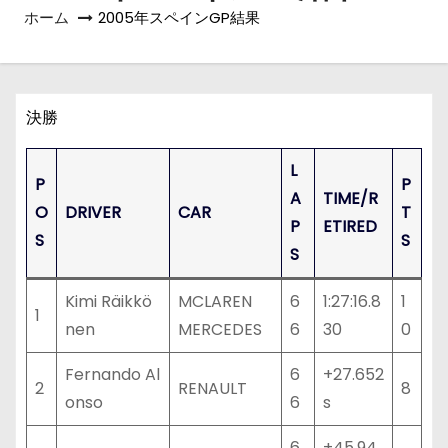
ホーム
2005年スペインGP結果
決勝
L
P
P
A
TIME/R
O
DRIVER
CAR
T
P
ETIRED
S
S
S
Kimi Räikkö
MCLAREN
6
1:27:16.8
1
1
nen
MERCEDES
6
30
0
Fernando Al
6
+27.652
2
RENAULT
8
onso
6
s
6
+45.94