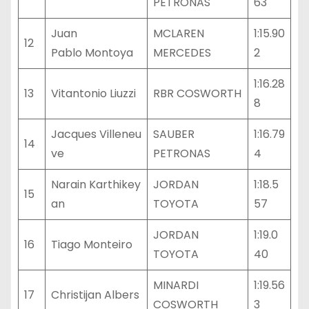
PETRONAS
63
Juan
MCLAREN
1:15.90
12
Pablo Montoya
MERCEDES
2
1:16.28
13
Vitantonio Liuzzi
RBR COSWORTH
8
Jacques Villeneu
SAUBER
1:16.79
14
ve
PETRONAS
4
Narain Karthikey
JORDAN
1:18.5
15
an
TOYOTA
57
JORDAN
1:19.0
16
Tiago Monteiro
TOYOTA
40
MINARDI
1:19.56
17
Christijan Albers
COSWORTH
3