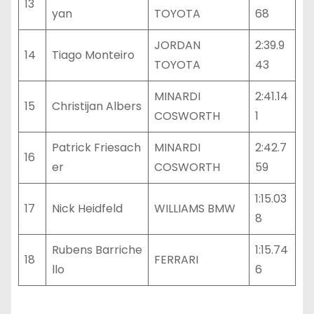
13
yan
TOYOTA
68
JORDAN
2:39.9
14
Tiago Monteiro
TOYOTA
43
MINARDI
2:41.14
15
Christijan Albers
COSWORTH
1
Patrick Friesach
MINARDI
2:42.7
16
er
COSWORTH
59
1:15.03
17
Nick Heidfeld
WILLIAMS BMW
8
Rubens Barriche
1:15.74
18
FERRARI
llo
6