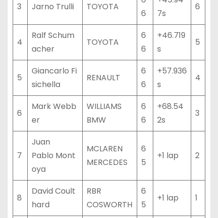
3
Jarno Trulli
TOYOTA
6
6
7s
Ralf Schum
6
+46.719
4
TOYOTA
5
acher
6
s
Giancarlo Fi
6
+57.936
5
RENAULT
4
sichella
6
s
Mark Webb
WILLIAMS
6
+68.54
6
3
er
BMW
6
2s
Juan
MCLAREN
6
7
Pablo Mont
+1 lap
2
MERCEDES
5
oya
David Coult
RBR
6
8
+1 lap
1
hard
COSWORTH
5