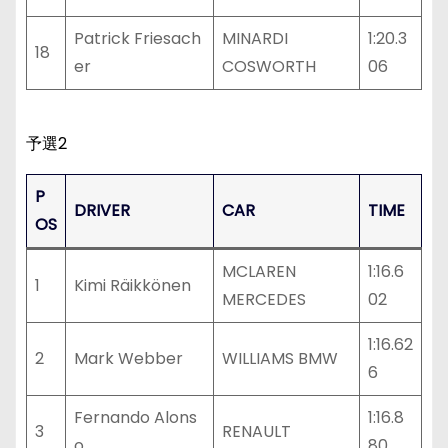
Patrick Friesach
MINARDI
1:20.3
18
er
COSWORTH
06
予選2
P
DRIVER
CAR
TIME
OS
MCLAREN
1:16.6
1
Kimi Räikkönen
MERCEDES
02
1:16.62
2
Mark Webber
WILLIAMS BMW
6
Fernando Alons
1:16.8
3
RENAULT
o
80