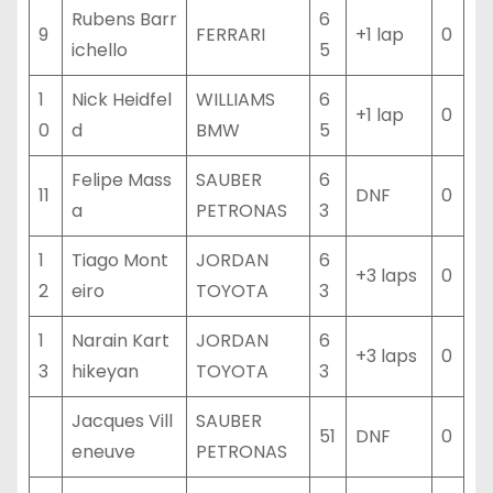
Rubens Barr
6
9
FERRARI
+1 lap
0
ichello
5
1
Nick Heidfel
WILLIAMS
6
+1 lap
0
0
d
BMW
5
Felipe Mass
SAUBER
6
11
DNF
0
a
PETRONAS
3
1
Tiago Mont
JORDAN
6
+3 laps
0
2
eiro
TOYOTA
3
1
Narain Kart
JORDAN
6
+3 laps
0
3
hikeyan
TOYOTA
3
Jacques Vill
SAUBER
51
DNF
0
eneuve
PETRONAS