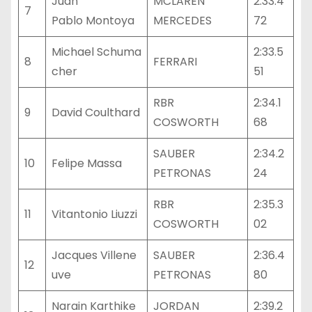
Juan
MCLAREN
2:33.4
7
Pablo Montoya
MERCEDES
72
Michael Schuma
2:33.5
8
FERRARI
cher
51
RBR
2:34.1
9
David Coulthard
COSWORTH
68
SAUBER
2:34.2
10
Felipe Massa
PETRONAS
24
RBR
2:35.3
11
Vitantonio Liuzzi
COSWORTH
02
Jacques Villene
SAUBER
2:36.4
12
uve
PETRONAS
80
Narain Karthike
JORDAN
2:39.2