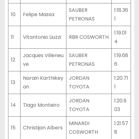
SAUBER
1:18.36
10
Felipe Massa
PETRONAS
1
1:19.01
11
Vitantonio Liuzzi
RBR COSWORTH
4
Jacques Villeneu
SAUBER
1:19.68
12
ve
PETRONAS
6
Narain Karthikey
JORDAN
1:20.71
13
an
TOYOTA
1
JORDAN
1:20.9
14
Tiago Monteiro
TOYOTA
03
MINARDI
1:21.57
15
Christijan Albers
COSWORTH
8