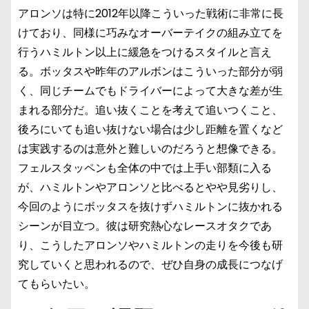
アロンソは特に2012年以降こういった戦術に非常に長
けており、同様に巧みなオーバーテイクの組み立てを
行うハミルトン以上に緩急をつけるスタイルと言え
る。ボッタスや昨年のアルボンはこういった部分が弱
く、同じチームでもドライバーによって大きな差が生
まれる部分だ。追い抜くことを考えて追いつくこと、
後ろにいても追い抜けない場合は少し距離を置くなど
は実践するのは意外と難しいのだろうと想像できる。
フェルスタッペンも全体の中では上手い部類に入る
が、ハミルトンやアロンソと比べるとやや見劣りし、
今回のようにボッタスを抜けずハミルトンに抜かれる
シーンが目立つ。彼は研究熱心なレースオタクであ
り、こうしたアロンソやハミルトンの走りを今後も研
究していくと思われるので、ぜひ自身の成長につなげ
てもらいたい。