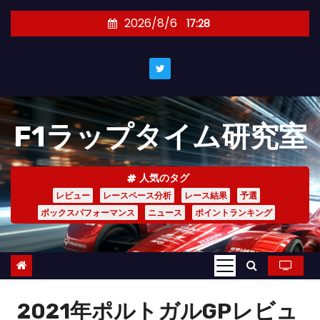
コ
2026/8/6
17:28
ン
テ
ン
ツ
へ
F1ラップタイム研究室
ス
キ
ッ
人気のタグ
プ
レビュー
レースペース分析
レース結果
予選
ボックスパフォーマンス
ニュース
ポイントランキング
2021年ポルトガルGPレビュ