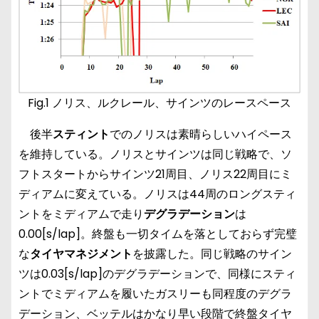
Fig.1 ノリス、ルクレール、サインツのレースペース
後半
スティント
でのノリスは素晴らしいハイペース
を維持している。ノリスとサインツは同じ戦略で、ソ
フトスタートからサインツ21周目、ノリス22周目にミ
ディアムに変えている。ノリスは44周のロングスティ
ントをミディアムで走り
デグラデーション
は
0.00[s/lap]。終盤も一切タイムを落としておらず完璧
な
タイヤマネジメント
を披露した。同じ戦略のサイン
ツは0.03[s/lap]のデグラデーションで、同様にスティ
ントでミディアムを履いたガスリーも同程度のデグラ
デーション、ベッテルはかなり早い段階で終盤タイヤ