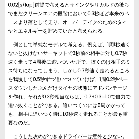
0.02[s/lap]前提で考えるとサインツやリカルドの後ろ
でまだクリーンエアの段階において0.3秒ほど本来のペ
ースより落として走り、オーバーテイクのためのタイ
ヤとエネルギーを貯めていたと考えられる。
例として単純なモデルで考える。例えば、1周1秒速く
ないと抜けないサーキットで3秒前の相手に対し0.7秒
速く走って4周後に追いついた所で、抜くのは相手のミ
ス待ちになってしまう。しかし0.7秒速く走れるところ
を我慢して0.5秒ずつ追いついていけば、1周0.2秒ペー
スダウンしたぶんだけタイヤの状態にアドバンテージ
を作れ、それが0.3秒相当ならば、0.7+0.3=1.0で自力で
追い抜くことができる。追いつくのには5周かかって
も、相手に追いつく時に1.0秒速く走れることが最も重
要なのだ。
こうした攻めができるドライバーは意外と少ない。