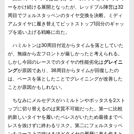
ーをかけ続ける展開となったが、レッドブル陣営は32
周目でフェルスタッペンのタイヤ交換を決断。ミディ
アムタイヤに履き替えてピットストップ1回分のギャッ
プを追い上げる戦略に出た。
ハミルトンは30周目付近からタイムを落としていた
が、無線から左フロントが厳しかったと考えられる。
しかし今回のレースでのタイヤの性能劣化は
グレイニ
ング
が原因であり、38周目からタイムが回復したの
は、ペースを落としたことでグレイニングが改善した
ことが原因かもしれない。
ちなみにメルセデスがハミルトンやボッタスを2スト
ップに切り替えるのは実質不可能だった。第一に比較
的新しいタイヤを履いたペレスがいたため最後までペ
レスを抜けずに終わるリスク。第二にフェルスタッペ
ンをコース上で抜けるほどタイヤの履歴に差を作ると