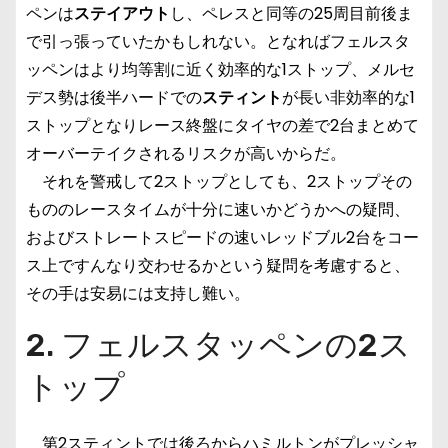
ペンは
ステイアウト
し、ペレスと同等の25周目前後ま
で引っ張っていたかもしれない。となればフェルスタ
ッペンはより均等割に近く効率的な1ストップ、メルセ
デス勢は後半ハードでの
スティント
が長い非効率的な1
ストップとなりレース終盤にタイヤの差で2台まとめて
オーバーテイクされるリスクが高いからだ。
それを警戒して2ストップとしても、2ストップその
もののレースタイムが十分に速いかどうかへの疑問、
およびストレートスピードの速いレッドブル2台をコー
ス上ですんなり交わせるかという疑問を考慮すると、
その手は安易には支持し難い。
2. フェルスタッペンの2ス
トップ
第2スティントでは後ろからハミルトンがプレッシャ