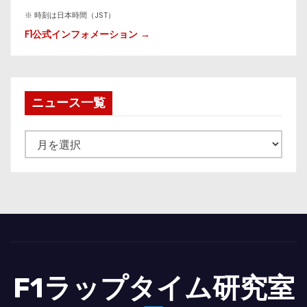
※ 時刻は日本時間（JST）
F1公式インフォメーション →
ニュース一覧
ニ
ュ
ー
ス
一
覧
F1ラップタイム研究室