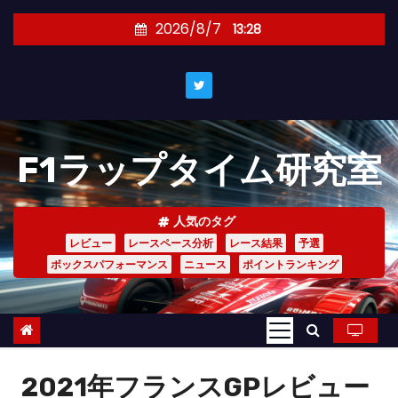
コ
2026/8/7
13:28
ン
テ
ン
ツ
へ
F1ラップタイム研究室
ス
キ
ッ
人気のタグ
プ
レビュー
レースペース分析
レース結果
予選
ボックスパフォーマンス
ニュース
ポイントランキング
2021年フランスGPレビュー