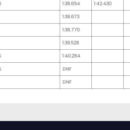
I
1:38.654
1:42.430
1:38.673
1:38.770
1:39.528
S
1:40.264
S
DNF
DNF