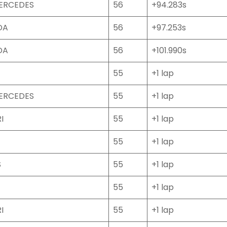
MERCEDES
56
+94.283s
DA
56
+97.253s
DA
56
+101.990s
55
+1 lap
MERCEDES
55
+1 lap
I
55
+1 lap
55
+1 lap
S
55
+1 lap
55
+1 lap
I
55
+1 lap