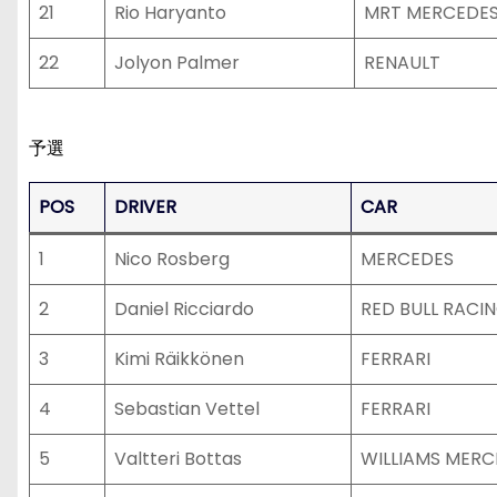
21
Rio Haryanto
MRT MERCEDE
22
Jolyon Palmer
RENAULT
予選
POS
DRIVER
CAR
1
Nico Rosberg
MERCEDES
2
Daniel Ricciardo
RED BULL RACI
3
Kimi Räikkönen
FERRARI
4
Sebastian Vettel
FERRARI
5
Valtteri Bottas
WILLIAMS MERC