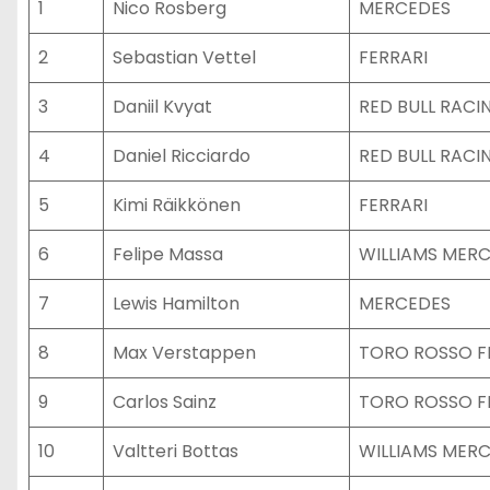
1
Nico Rosberg
MERCEDES
2
Sebastian Vettel
FERRARI
3
Daniil Kvyat
RED BULL RACI
4
Daniel Ricciardo
RED BULL RACI
5
Kimi Räikkönen
FERRARI
6
Felipe Massa
WILLIAMS MER
7
Lewis Hamilton
MERCEDES
8
Max Verstappen
TORO ROSSO F
9
Carlos Sainz
TORO ROSSO F
10
Valtteri Bottas
WILLIAMS MER