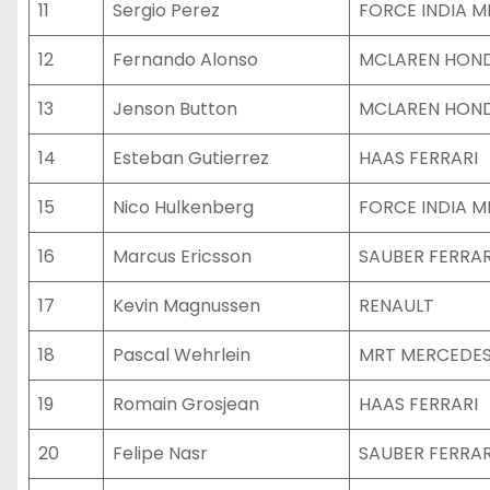
11
Sergio Perez
FORCE INDIA 
12
Fernando Alonso
MCLAREN HON
13
Jenson Button
MCLAREN HON
14
Esteban Gutierrez
HAAS FERRARI
15
Nico Hulkenberg
FORCE INDIA 
16
Marcus Ericsson
SAUBER FERRAR
17
Kevin Magnussen
RENAULT
18
Pascal Wehrlein
MRT MERCEDE
19
Romain Grosjean
HAAS FERRARI
20
Felipe Nasr
SAUBER FERRAR