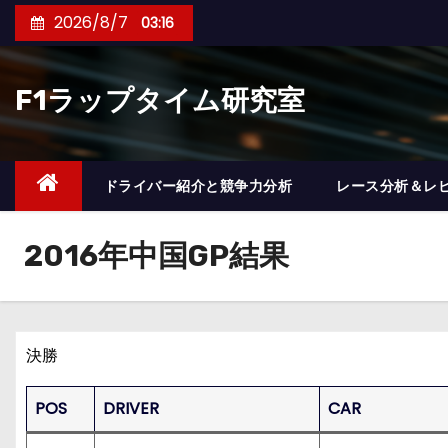
コ
2026/8/7
03:16
ン
テ
F1ラップタイム研究室
ン
ツ
へ
ス
ドライバー紹介と競争力分析
レース分析＆レ
キ
ッ
2016年中国GP結果
プ
決勝
POS
DRIVER
CAR