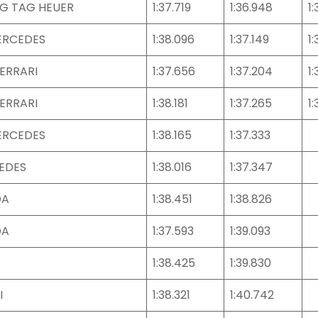
NG TAG HEUER
1:37.719
1:36.948
1
ERCEDES
1:38.096
1:37.149
1
ERRARI
1:37.656
1:37.204
1:
ERRARI
1:38.181
1:37.265
1:
ERCEDES
1:38.165
1:37.333
EDES
1:38.016
1:37.347
DA
1:38.451
1:38.826
DA
1:37.593
1:39.093
1:38.425
1:39.830
I
1:38.321
1:40.742