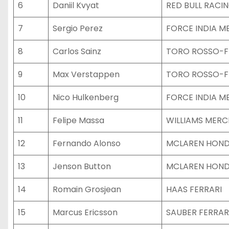
6
Daniil Kvyat
RED BULL RACI
7
Sergio Perez
FORCE INDIA M
8
Carlos Sainz
TORO ROSSO-F
9
Max Verstappen
TORO ROSSO-F
10
Nico Hulkenberg
FORCE INDIA M
11
Felipe Massa
WILLIAMS MERC
12
Fernando Alonso
MCLAREN HON
13
Jenson Button
MCLAREN HON
14
Romain Grosjean
HAAS FERRARI
15
Marcus Ericsson
SAUBER FERRAR