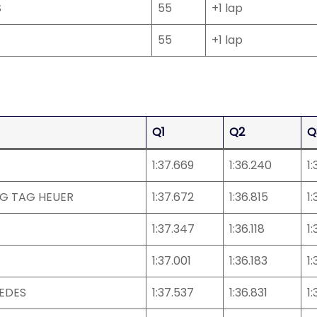
S
55
+1 lap
55
+1 lap
Q1
Q2
Q
1:37.669
1:36.240
1
NG TAG HEUER
1:37.672
1:36.815
1:
1:37.347
1:36.118
1
1:37.001
1:36.183
1
EDES
1:37.537
1:36.831
1