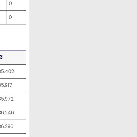
0
0
3
:35.402
35.917
:35.972
:36.246
:36.296