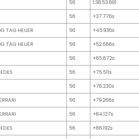
56
1:38:53.891
56
+37.776s
NG TAG HEUER
56
+45.936s
NG TAG HEUER
56
+52.688s
56
+65.872s
CEDES
56
+75.511s
56
+78.230s
ERRARI
56
+79.268s
ERRARI
56
+84.127s
CEDES
56
+86.192s