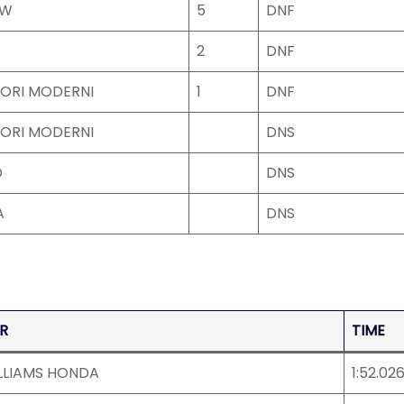
MW
5
DNF
2
DNF
ORI MODERNI
1
DNF
ORI MODERNI
DNS
D
DNS
A
DNS
R
TIME
LLIAMS HONDA
1:52.02