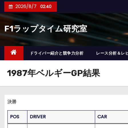
コ
2026/8/7
02:40
ン
テ
F1ラップタイム研究室
ン
ツ
へ
ス
ドライバー紹介と競争力分析
レース分析＆レ
キ
ッ
1987年ベルギーGP結果
プ
決勝
POS
DRIVER
CAR