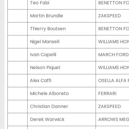
Teo Fabi
BENETTON F
Martin Brundle
ZAKSPEED
Thierry Boutsen
BENETTON F
Nigel Mansell
WILLIAMS HO
Ivan Capelli
MARCH FORD
Nelson Piquet
WILLIAMS HO
Alex Caffi
OSELLA ALFA
Michele Alboreto
FERRARI
Christian Danner
ZAKSPEED
Derek Warwick
ARROWS ME