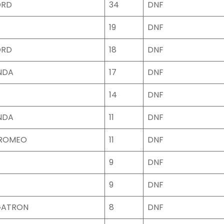
ORD
34
DNF
19
DNF
ORD
18
DNF
NDA
17
DNF
14
DNF
NDA
11
DNF
 ROMEO
11
DNF
9
DNF
9
DNF
GATRON
8
DNF