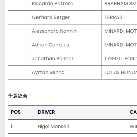
Riccardo Patrese
BRABHAM B
Gerhard Berger
FERRARI
Alessandro Nannini
MINARDI MOT
Adrian Campos
MINARDI MOT
Jonathan Palmer
TYRRELL FOR
Ayrton Senna
LOTUS HOND
予選総合
POS
DRIVER
CA
1
Nigel Mansell
WI