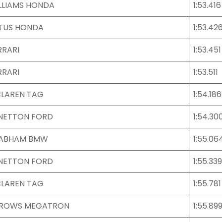
LLIAMS HONDA
1:53.416
TUS HONDA
1:53.42
RRARI
1:53.451
RRARI
1:53.511
LAREN TAG
1:54.186
NETTON FORD
1:54.30
ABHAM BMW
1:55.06
NETTON FORD
1:55.339
LAREN TAG
1:55.781
ROWS MEGATRON
1:55.89