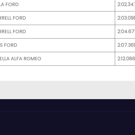
LA FORD
2:02.34
RRELL FORD
2:03.09
RRELL FORD
2:04.67
S FORD
2:07.36
ELLA ALFA ROMEO
2:12.08