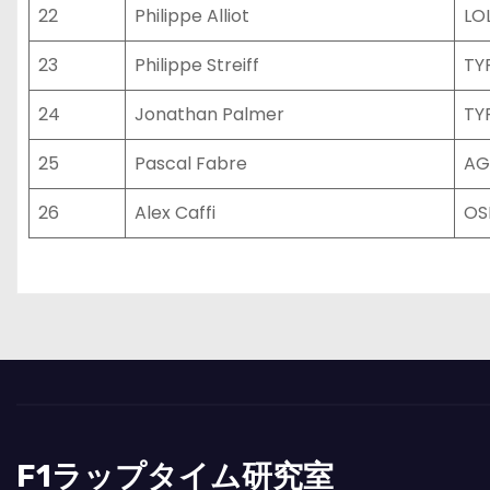
22
Philippe Alliot
LO
23
Philippe Streiff
TY
24
Jonathan Palmer
TY
25
Pascal Fabre
AG
26
Alex Caffi
OS
F1ラップタイム研究室