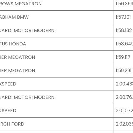
ROWS MEGATRON
1:56.35
ABHAM BMW
1:57.101
NARDI MOTORI MODERNI
1:58.132
TUS HONDA
1:58.64
GIER MEGATRON
1:59.117
GIER MEGATRON
1:59.291
KSPEED
2:00.43
NARDI MOTORI MODERNI
2:00.76
KSPEED
2:01.07
RCH FORD
2:02.03