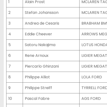
1
Alain Prost
MCLAREN TA
2
Stefan Johansson
MCLAREN TA
3
Andrea de Cesaris
BRABHAM B
4
Eddie Cheever
ARROWS ME
5
Satoru Nakajima
LOTUS HOND
6
Rene Arnoux
LIGIER MEGA
7
Piercarlo Ghinzani
LIGIER MEGA
8
Philippe Alliot
LOLA FORD
9
Philippe Streiff
TYRRELL FOR
10
Pascal Fabre
AGS FORD