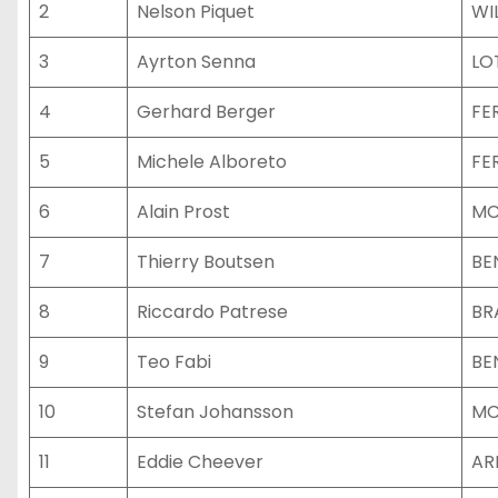
2
Nelson Piquet
WI
3
Ayrton Senna
LO
4
Gerhard Berger
FE
5
Michele Alboreto
FE
6
Alain Prost
MC
7
Thierry Boutsen
BE
8
Riccardo Patrese
BR
9
Teo Fabi
BE
10
Stefan Johansson
MC
11
Eddie Cheever
AR