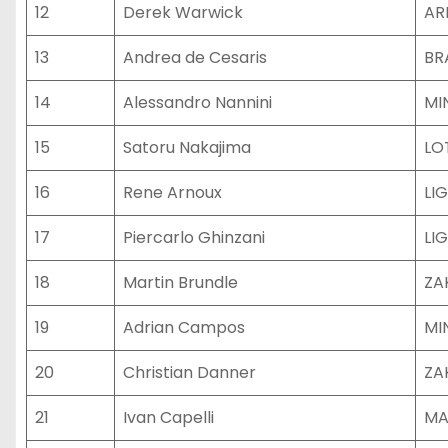
12
Derek Warwick
AR
13
Andrea de Cesaris
BR
14
Alessandro Nannini
MI
15
Satoru Nakajima
LO
16
Rene Arnoux
LI
17
Piercarlo Ghinzani
LI
18
Martin Brundle
ZA
19
Adrian Campos
MI
20
Christian Danner
ZA
21
Ivan Capelli
MA