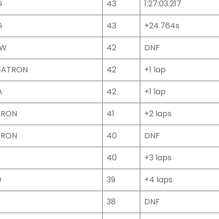
G
43
1:27:03.217
G
43
+24.764s
MW
42
DNF
GATRON
42
+1 lap
A
42
+1 lap
TRON
41
+2 laps
TRON
40
DNF
40
+3 laps
D
39
+4 laps
38
DNF