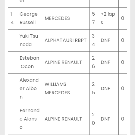
er
1
George
5
+2 lap
MERCEDES
0
4
Russell
7
s
Yuki Tsu
3
ALPHATAURI RBPT
DNF
0
noda
4
Esteban
2
ALPINE RENAULT
DNF
0
Ocon
6
Alexand
WILLIAMS
2
er Albo
DNF
0
MERCEDES
5
n
Fernand
2
o Alons
ALPINE RENAULT
DNF
0
0
o