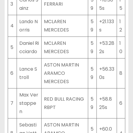
3
FERRARI
ainz
9
5s
5
Lando N
MCLAREN
5
+21.133
1
4
orris
MERCEDES
9
s
2
Daniel Ri
MCLAREN
5
+53.28
1
5
cciardo
MERCEDES
9
2s
0
ASTON MARTIN
Lance S
5
+56.33
6
ARAMCO
8
troll
9
0s
MERCEDES
Max Ver
RED BULL RACING
5
+58.8
7
stappe
6
RBPT
9
25s
n
Sebasti
ASTON MARTIN
5
+60.0