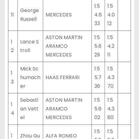
1:5
1:5
George
11
MERCEDES
4.6
4.0
Russell
33
12
ASTON MARTIN
1:5
1:5
1
Lance S
ARAMCO
5.6
4.2
2
troll
MERCEDES
29
11
Mick Sc
1:5
1:5
1
humach
HAAS FERRARI
5.7
4.3
3
er
36
70
Sebasti
ASTON MARTIN
1:5
1:5
1
an Vett
ARAMCO
5.6
4.3
4
el
MERCEDES
02
80
1:5
1:5
1
Zhou Gu
ALFA ROMEO