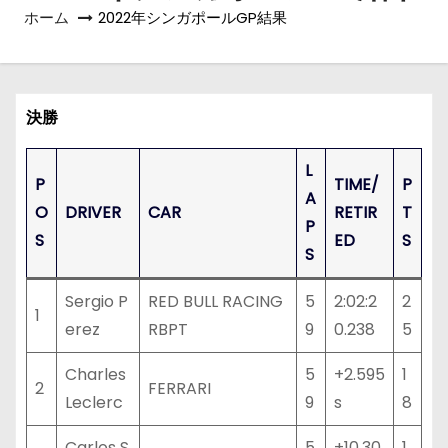
ホーム
2022年シンガポールGP結果
決勝
L
P
TIME/
P
A
O
DRIVER
CAR
RETIR
T
P
S
ED
S
S
Sergio P
RED BULL RACING
5
2:02:2
2
1
erez
RBPT
9
0.238
5
Charles
5
+2.595
1
2
FERRARI
Leclerc
9
s
8
Carlos S
5
+10.30
1