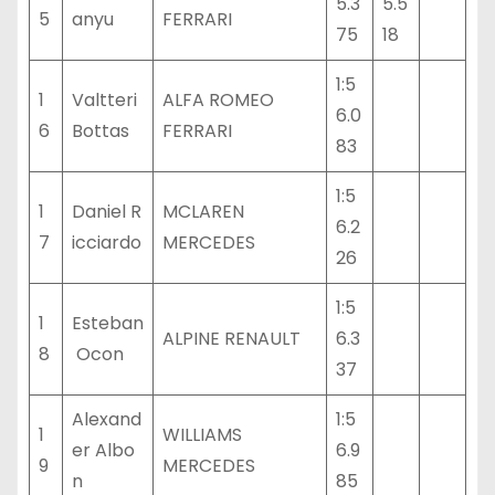
5.3
5.5
5
anyu
FERRARI
75
18
1:5
1
Valtteri
ALFA ROMEO
6.0
6
Bottas
FERRARI
83
1:5
1
Daniel R
MCLAREN
6.2
7
icciardo
MERCEDES
26
1:5
1
Esteban
ALPINE RENAULT
6.3
8
Ocon
37
Alexand
1:5
1
WILLIAMS
er Albo
6.9
9
MERCEDES
n
85