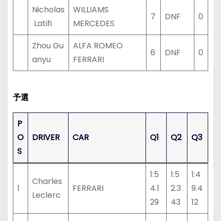
Nicholas
WILLIAMS
7
DNF
0
Latifi
MERCEDES
Zhou Gu
ALFA ROMEO
6
DNF
0
anyu
FERRARI
予選
P
O
DRIVER
CAR
Q1
Q2
Q3
S
1:5
1:5
1:4
Charles
1
FERRARI
4.1
2.3
9.4
Leclerc
29
43
12