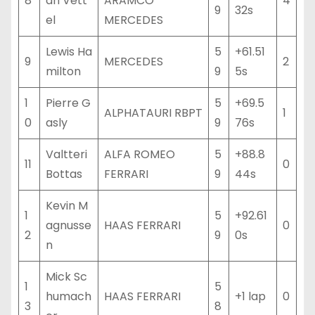
8
an Vett
ARAMCO
4
9
32s
el
MERCEDES
Lewis Ha
5
+61.51
9
MERCEDES
2
milton
9
5s
1
Pierre G
5
+69.5
ALPHATAURI RBPT
1
0
asly
9
76s
Valtteri
ALFA ROMEO
5
+88.8
11
0
Bottas
FERRARI
9
44s
Kevin M
1
5
+92.61
agnusse
HAAS FERRARI
0
2
9
0s
n
Mick Sc
1
5
humach
HAAS FERRARI
+1 lap
0
3
8