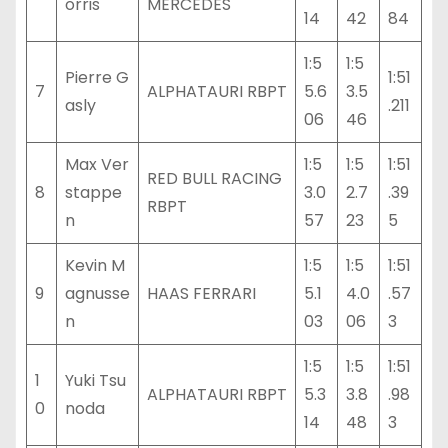
orris
MERCEDES
14
42
84
1:5
1:5
Pierre G
1:51
7
ALPHATAURI RBPT
5.6
3.5
asly
.211
06
46
Max Ver
1:5
1:5
1:51
RED BULL RACING
8
stappe
3.0
2.7
.39
RBPT
n
57
23
5
Kevin M
1:5
1:5
1:51
9
agnusse
HAAS FERRARI
5.1
4.0
.57
n
03
06
3
1:5
1:5
1:51
1
Yuki Tsu
ALPHATAURI RBPT
5.3
3.8
.98
0
noda
14
48
3