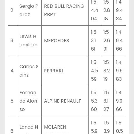
1:5
1:5
1:4
Sergio P
RED BULL RACING
2
4.4
2.8
9.4
erez
RBPT
04
18
34
1:5
1:5
1:4
Lewis H
3
MERCEDES
3.1
2.6
9.4
amilton
61
91
66
1:5
1:5
1:4
Carlos S
4
FERRARI
4.5
3.2
9.5
ainz
59
19
83
Fernan
1:5
1:5
1:4
5
do Alon
ALPINE RENAULT
5.3
3.1
9.9
so
60
27
66
1:5
1:5
1:5
Lando N
MCLAREN
6
5.9
3.9
0.5