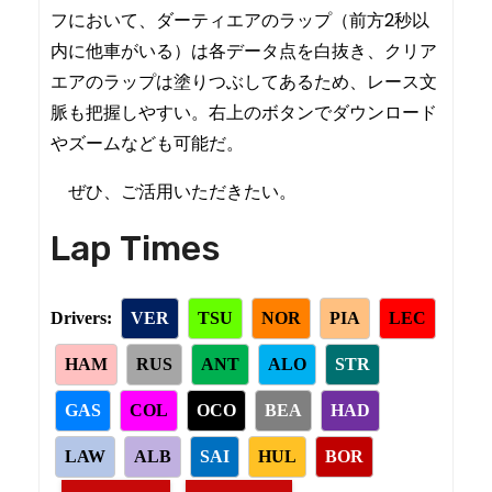
フにおいて、ダーティエアのラップ（前方2秒以
内に他車がいる）は各データ点を白抜き、クリア
エアのラップは塗りつぶしてあるため、レース文
脈も把握しやすい。右上のボタンでダウンロード
やズームなども可能だ。
ぜひ、ご活用いただきたい。
Lap Times
Drivers:
VER
TSU
NOR
PIA
LEC
HAM
RUS
ANT
ALO
STR
GAS
COL
OCO
BEA
HAD
LAW
ALB
SAI
HUL
BOR