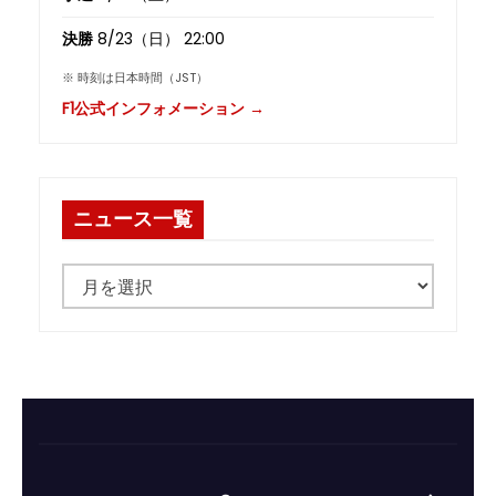
決勝
8/23（日） 22:00
※ 時刻は日本時間（JST）
F1公式インフォメーション →
ニュース一覧
ニ
ュ
ー
ス
一
覧