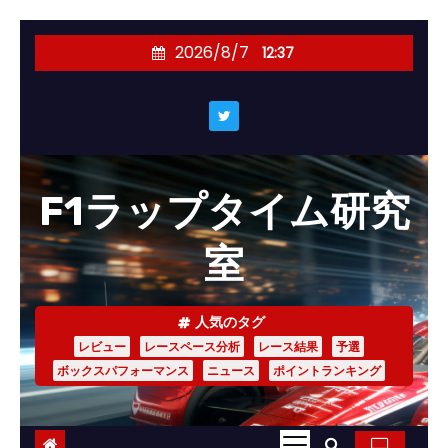
コ
2026/8/7
12:37
ン
テ
ン
ツ
へ
F1ラップタイム研究
ス
キ
室
ッ
プ
人気のタグ
レビュー
レースペース分析
レース結果
予選
ボックスパフォーマンス
ニュース
ポイントランキング