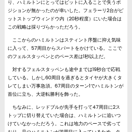
り、ハミルトンにとってはピットに入ることで失うポ
ジションが無かったのが幸いした。フェラーリ2台がピ
ットストップウィンドウ内（20秒程度）にいた場合は
この戦略は採りづらかっただろう。
ここからのハミルトンはスティント序盤に抑え気味
に入って、57周目からスパートをかけている。ここで
のフェルスタッペンとのペース差は1秒以上だ。
対するフェルスタッペンも途中までは19秒台で応戦
している。しかし60周目を過ぎるとタイヤが大きくタ
レてしまい万事急須。67周目のターン1でハミルトンが
首位に立ち、大逆転勝利を飾った。
ちなみに、レッドブルが先手を打って47周目に2ス
トップに切り替えていた場合は、ハミルトンに追いつ
けていなかっただろう。これは地力のペースで劣って
おり、且つハミルトンが31周目に入っているため、タ