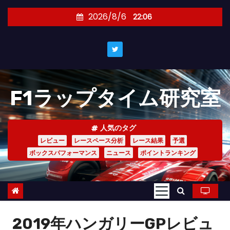
コ
2026/8/6
22:06
ン
テ
ン
ツ
へ
F1ラップタイム研究室
ス
キ
ッ
人気のタグ
プ
レビュー
レースペース分析
レース結果
予選
ボックスパフォーマンス
ニュース
ポイントランキング
2019年ハンガリーGPレビュ