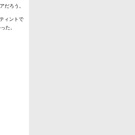
アだろう。
スティントで
かった。