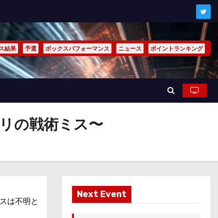
ス結果
予選
ボックスパフォーマンス
ニュース
ポイントランキング
ーリの戦術ミス〜
Next Event
スは不明と