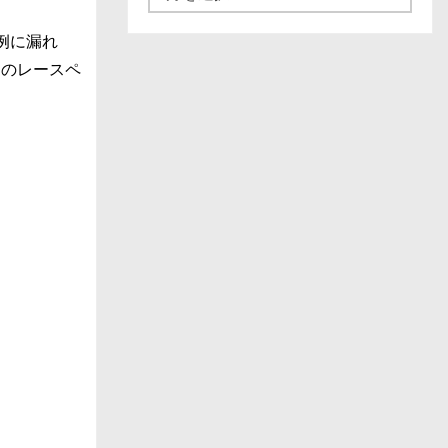
ュ
ー
例に漏れ
ス
ツのレースペ
一
覧