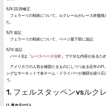
5/9 22:29修正
フェラーリの戦術について。ルクレールがレース終盤残し
た。
5/11 追記
フェラーリの戦術について、ページ最下部に追記
5/12 追記
パート2は「
レースペース分析
」で十分な内容があるた
アメリカでの人気を確固たるものにしつつある近年のF1
ングなサーキットで各チーム・ドライバーが激闘を繰り広
う。
1. フェルスタッペンvsル
1.1. 異次元の2人