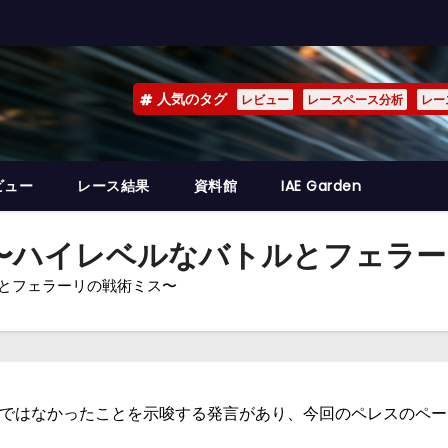
人気のタグ
レビュー
レースペース分析
レー
ビュー
レース結果
資料館
IAE Garden
ー 〜ハイレベルなバトルとフェラ
トルとフェラーリの戦術ミス〜
ではなかったことを示唆する発言があり、今回のペレスのペー