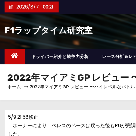
コ
2026/8/7
00:21
ン
テ
F1ラップタイム研究室
ン
ツ
へ
ス
ドライバー紹介と競争力分析
レース分析＆レ
キ
ッ
2022年マイアミGP レビュ
プ
ホーム
2022年マイアミGP レビュー 〜ハイレベルなバ
5/9 21:58修正
ホーナーにより、ペレスのペースは戻った後もPUが完調
した。