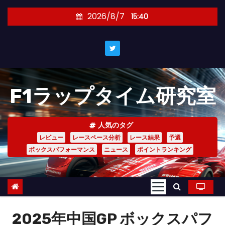
コ
2026/8/7
15:40
ン
テ
ン
ツ
へ
F1ラップタイム研究室
ス
キ
ッ
人気のタグ
プ
レビュー
レースペース分析
レース結果
予選
ボックスパフォーマンス
ニュース
ポイントランキング
2025年中国GP ボックスパフ