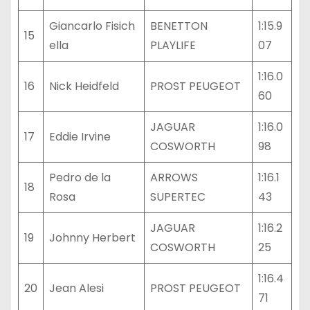
Giancarlo Fisich
BENETTON
1:15.9
15
ella
PLAYLIFE
07
1:16.0
16
Nick Heidfeld
PROST PEUGEOT
60
JAGUAR
1:16.0
17
Eddie Irvine
COSWORTH
98
Pedro de la
ARROWS
1:16.1
18
Rosa
SUPERTEC
43
JAGUAR
1:16.2
19
Johnny Herbert
COSWORTH
25
1:16.4
20
Jean Alesi
PROST PEUGEOT
71