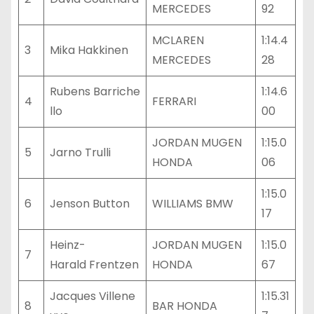
MERCEDES
92
MCLAREN
1:14.4
3
Mika Hakkinen
MERCEDES
28
Rubens Barriche
1:14.6
4
FERRARI
llo
00
JORDAN MUGEN
1:15.0
5
Jarno Trulli
HONDA
06
1:15.0
6
Jenson Button
WILLIAMS BMW
17
Heinz-
JORDAN MUGEN
1:15.0
7
Harald Frentzen
HONDA
67
Jacques Villene
1:15.31
8
BAR HONDA