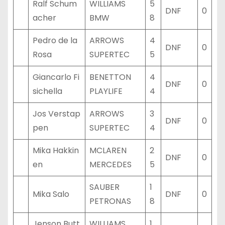
Ralf Schum
WILLIAMS
5
DNF
0
acher
BMW
8
Pedro de la
ARROWS
4
DNF
0
Rosa
SUPERTEC
5
Giancarlo Fi
BENETTON
4
DNF
0
sichella
PLAYLIFE
4
Jos Verstap
ARROWS
3
DNF
0
pen
SUPERTEC
4
Mika Hakkin
MCLAREN
2
DNF
0
en
MERCEDES
5
SAUBER
1
Mika Salo
DNF
0
PETRONAS
8
Jenson Butt
WILLIAMS
1