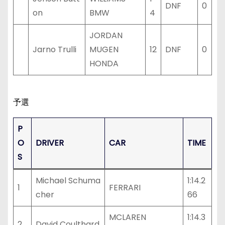
DNF
0
on
BMW
4
JORDAN
Jarno Trulli
MUGEN
12
DNF
0
HONDA
予選
P
O
DRIVER
CAR
TIME
S
Michael Schuma
1:14.2
1
FERRARI
cher
66
MCLAREN
1:14.3
2
David Coulthard