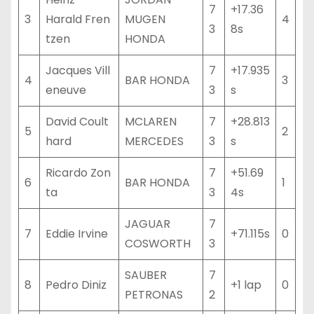
7
+17.36
3
Harald Fren
MUGEN
4
3
8s
tzen
HONDA
Jacques Vill
7
+17.935
4
BAR HONDA
3
eneuve
3
s
David Coult
MCLAREN
7
+28.813
5
2
hard
MERCEDES
3
s
Ricardo Zon
7
+51.69
6
BAR HONDA
1
ta
3
4s
JAGUAR
7
7
Eddie Irvine
+71.115s
0
COSWORTH
3
SAUBER
7
8
Pedro Diniz
+1 lap
0
PETRONAS
2