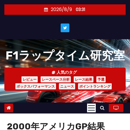
コ
2026/8/9
03:31
ン
テ
ン
ツ
へ
F1ラップタイム研究室
ス
キ
ッ
人気のタグ
プ
レビュー
レースペース分析
レース結果
予選
ボックスパフォーマンス
ニュース
ポイントランキング
2000年アメリカGP結果