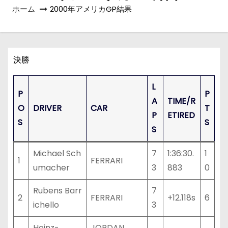
ホーム
2000年アメリカGP結果
決勝
L
P
P
A
TIME/R
O
DRIVER
CAR
T
P
ETIRED
S
S
S
Michael Sch
7
1:36:30.
1
1
FERRARI
umacher
3
883
0
Rubens Barr
7
2
FERRARI
+12.118s
6
ichello
3
Heinz-
JORDAN