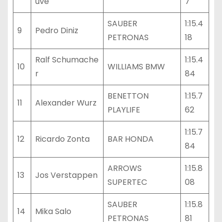
uve
7
SAUBER
1:15.4
9
Pedro Diniz
PETRONAS
18
Ralf Schumache
1:15.4
10
WILLIAMS BMW
r
84
BENETTON
1:15.7
11
Alexander Wurz
PLAYLIFE
62
1:15.7
12
Ricardo Zonta
BAR HONDA
84
ARROWS
1:15.8
13
Jos Verstappen
SUPERTEC
08
SAUBER
1:15.8
14
Mika Salo
PETRONAS
81