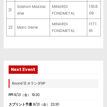
Gaston Mazzac
MINARDI
1:16.8
21
ane
FONDMETAL
09
MINARDI
1:17.1
22
Marc Gene
FONDMETAL
61
Next Event
Round 12 オランダGP
FP1
8/21（金） 19:30
スプリント予選
8/21（金） 23:30