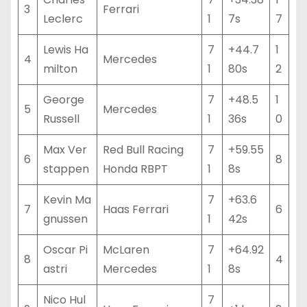
3
Ferrari
Leclerc
1
7s
7
Lewis Ha
7
+44.7
1
4
Mercedes
milton
1
80s
2
George
7
+48.5
1
5
Mercedes
Russell
1
36s
0
Max Ver
Red Bull Racing
7
+59.55
6
8
stappen
Honda RBPT
1
8s
Kevin Ma
7
+63.6
7
Haas Ferrari
6
gnussen
1
42s
Oscar Pi
McLaren
7
+64.92
8
4
astri
Mercedes
1
8s
Nico Hul
7