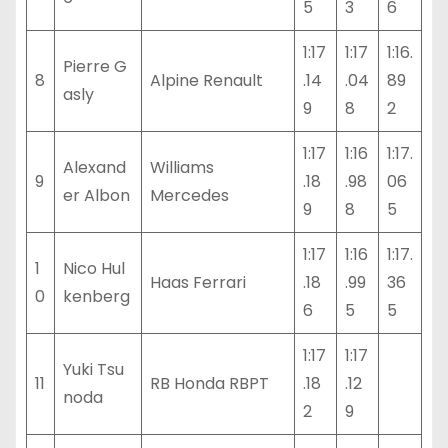
5
3
6
1:17
1:17
1:16.
Pierre G
8
Alpine Renault
.14
.04
89
asly
9
8
2
1:17
1:16
1:17.
Alexand
Williams
9
.18
.98
06
er Albon
Mercedes
9
8
5
1:17
1:16
1:17.
1
Nico Hul
Haas Ferrari
.18
.99
36
0
kenberg
6
5
5
1:17
1:17
Yuki Tsu
11
RB Honda RBPT
.18
.12
noda
2
9