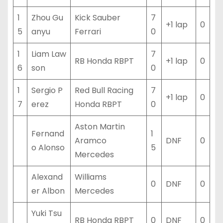
1
Zhou Gu
Kick Sauber
7
+1 lap
0
5
anyu
Ferrari
0
1
Liam Law
7
RB Honda RBPT
+1 lap
0
6
son
0
1
Sergio P
Red Bull Racing
7
+1 lap
0
7
erez
Honda RBPT
0
Aston Martin
Fernand
1
Aramco
DNF
0
o Alonso
5
Mercedes
Alexand
Williams
0
DNF
0
er Albon
Mercedes
Yuki Tsu
RB Honda RBPT
0
DNF
0