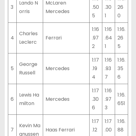
Lando N
McLaren
3
.50
.30
26
orris
Mercedes
5
1
0
1:16
1:16
1:16.
Charles
4
Ferrari
.97
.64
26
Leclerc
2
1
5
1:17
1:16
1:16.
George
5
Mercedes
.19
.93
35
Russell
4
7
6
1:17
1:16
Lewis Ha
1:16.
6
Mercedes
.30
.97
milton
651
6
3
1:17
1:17
1:16.
Kevin Ma
7
Haas Ferrari
.12
.00
88
gnussen