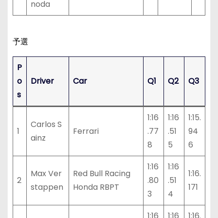
noda
予選
P
o
Driver
Car
Q1
Q2
Q3
s
1:16
1:16
1:15.
Carlos S
1
Ferrari
.77
.51
94
ainz
8
5
6
1:16
1:16
Max Ver
Red Bull Racing
1:16.
2
.80
.51
stappen
Honda RBPT
171
3
4
1:16
1:16
1:16.