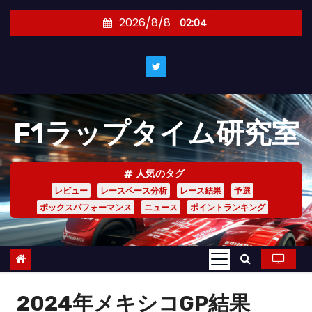
コ
2026/8/8
02:04
ン
テ
ン
ツ
へ
F1ラップタイム研究室
ス
キ
ッ
人気のタグ
プ
レビュー
レースペース分析
レース結果
予選
ボックスパフォーマンス
ニュース
ポイントランキング
2024年メキシコGP結果