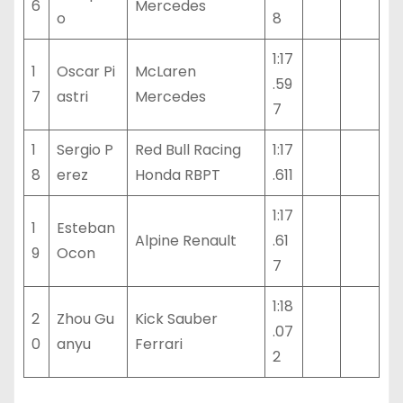
6
Mercedes
o
8
1:17
1
Oscar Pi
McLaren
.59
7
astri
Mercedes
7
1
Sergio P
Red Bull Racing
1:17
8
erez
Honda RBPT
.611
1:17
1
Esteban
Alpine Renault
.61
9
Ocon
7
1:18
2
Zhou Gu
Kick Sauber
.07
0
anyu
Ferrari
2