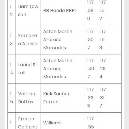
1:17
1:17
1
Liam Law
RB Honda RBPT
.38
.16
2
son
0
2
Aston Martin
1:17
1:17
1
Fernand
Aramco
.30
.16
3
o Alonso
Mercedes
7
8
Aston Martin
1:17
1:17
1
Lance St
Aramco
.40
.29
4
roll
Mercedes
7
4
1:17
1:17
1
Valtteri
Kick Sauber
.39
.81
5
Bottas
Ferrari
3
7
Franco
1:17
1
Williams
Colapint
.55