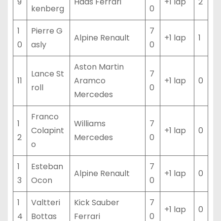
9
Haas Ferrari
+1 lap
2
kenberg
0
1
Pierre G
7
Alpine Renault
+1 lap
1
0
asly
0
Aston Martin
Lance St
7
11
Aramco
+1 lap
0
roll
0
Mercedes
Franco
1
Williams
7
Colapint
+1 lap
0
2
Mercedes
0
o
1
Esteban
7
Alpine Renault
+1 lap
0
3
Ocon
0
1
Valtteri
Kick Sauber
7
+1 lap
0
4
Bottas
Ferrari
0