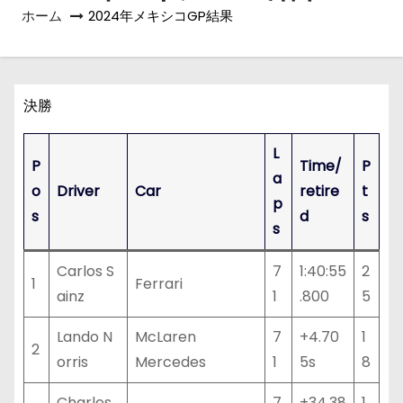
ホーム
2024年メキシコGP結果
決勝
L
P
Time/
P
a
o
Driver
Car
retire
t
p
s
d
s
s
Carlos S
7
1:40:55
2
1
Ferrari
ainz
1
.800
5
Lando N
McLaren
7
+4.70
1
2
orris
Mercedes
1
5s
8
Charles
7
+34.38
1