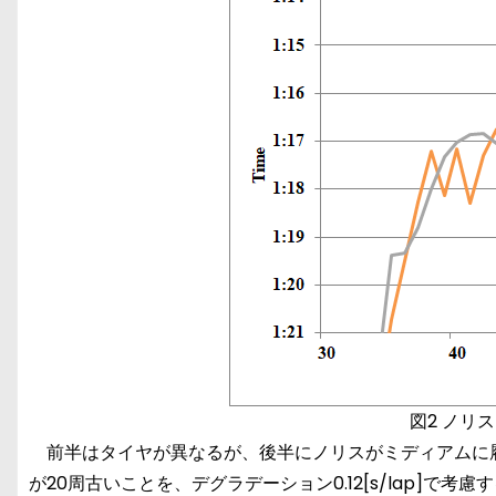
図2 ノリ
前半はタイヤが異なるが、後半にノリスがミディアムに履
が20周古いことを、デグラデーション0.12[s/lap]で