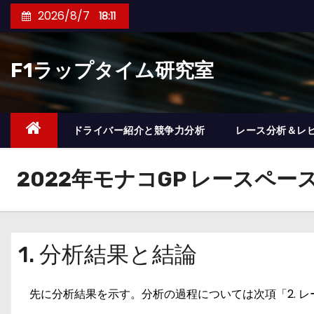
コ
2026/8/7
18:11
ン
テ
F1ラップタイム研究室
ン
ツ
へ
ス
ドライバー紹介と競争力分析
レース分析＆レ
キ
ッ
2022年モナコGP レースペー
プ
1. 分析結果と結論
先に分析結果を示す。分析の過程については次項「2. 