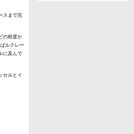
ー
ス
ースまで完
一
覧
どの程度か
ればルクレー
ルに及んで
ッセルとイ