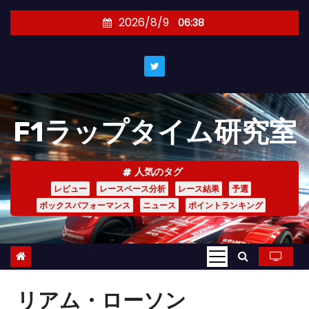
コ
2026/8/9
06:38
ン
テ
ン
ツ
へ
F1ラップタイム研究室
ス
キ
ッ
人気のタグ
プ
レビュー
レースペース分析
レース結果
予選
ボックスパフォーマンス
ニュース
ポイントランキング
リアム・ローソン