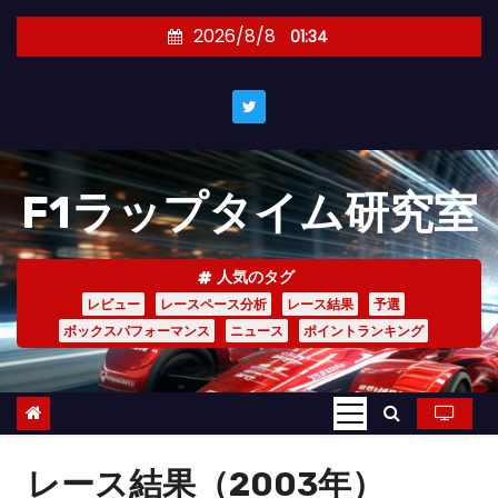
コ
2026/8/8
01:34
ン
テ
ン
ツ
へ
F1ラップタイム研究室
ス
キ
ッ
人気のタグ
プ
レビュー
レースペース分析
レース結果
予選
ボックスパフォーマンス
ニュース
ポイントランキング
レース結果（2003年）