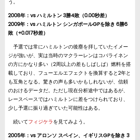
う。
2008年：vs ハミルトン 3勝4敗（0.00秒差）
2009年：vs ハミルトン シンガポールGPを除き 6勝6
敗（+0.017秒差）
予選では常にハミルトンの後塵を拝していたイメー
ジが強いが、実は当時のマクラーレンはコバライネン
の方にかなり多い（2周以上の差もしばしば）燃料を搭
載しており、フューエルエフェクトを換算すると2年と
も互角となる。驚きの声も多いかもしれないが、信頼
のおけるデータだ。ただし現在分析途中ではあるが、
レースペースではハミルトンに差をつけられており、
少し予選に振り過ぎていた可能性はある。
続いて
フィジケラ
を見てみよう。
2005年：vs アロンソ スペイン、イギリスGPを除き 3