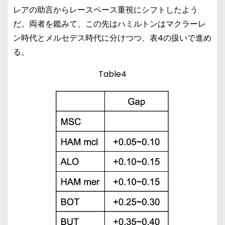
レアの助言からレースペース重視にシフトしたよう
だ。両者を鑑みて、この先はハミルトンはマクラーレ
ン時代とメルセデス時代に分けつつ、表4の扱いで進め
る。
Table4