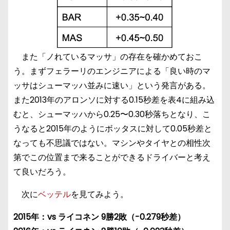
また「ノれているマッサ」の存在を確かめておこ
う。まずフェラーリのエンジニアによる「良い時のマ
ッサはシューマッハ並みに速い」という発言がある。
また2013年のアロンソに対する0.15秒差を表4に組み込
むと、シューマッハから0.25〜0.30秒落ちとなり、こ
うなると2015年のようにボッタスに対して0.05秒差と
なっても不思議ではない。マシンやタイヤとの相性次
第でこの位置まで来ることができるドライバーと考え
て良いだろう。
次に
ベッテル
を見てみよう。
2015年：vs ライコネン 9勝2敗（-0.279秒差）