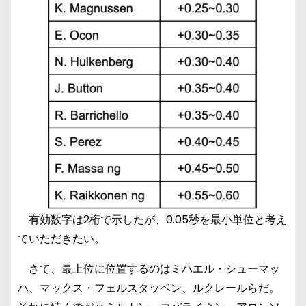
有効数字は2桁で示したが、0.05秒を最小単位と考え
ていただきたい。
さて、最上位に位置するのはミハエル・シューマッ
ハ、マックス・フェルスタッペン、ルクレールらだ。