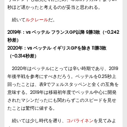
秒ほど遅かったと考えるのが妥当と思われる。
続いて
ルクレール
だ。
2019年：vs ベッテル フランスGP以降 9勝3敗（-0.242
秒差）
2020年：vs ベッテル イギリスGPを除き 11勝3敗
（-0.314秒差）
2020年はベッテルにとっては辛い時期であり、2019
年後半戦を参考にすべきだろう。ベッテルを0.25秒上
回ったことは、表9でフェルスタッペンと全くの互角を
意味する。2019年は移籍初年度でベッテル中心に開発
されたマシンだったにも関わらずこのスピードを見せ
たことは驚愕に値する。
続いては少し時代を遡り、
コバライネン
を見てみよ