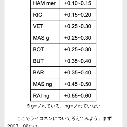
※g=ノれている、ng=ノれていない
ここでライコネンについて考えてみよう。まず
2007、08年は