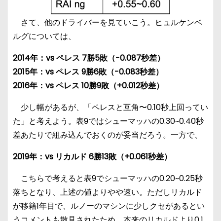
さて、他のドライバーを見ていこう。ヒュルケンベ
ルグについては、
2014年：vs ペレス 7勝5敗（-0.087秒差）
2015年：vs ペレス 9勝6敗（-0.083秒差）
2016年：vs ペレス 10勝9敗（+0.012秒差）
少し幅があるが、「ペレスと互角〜0.10秒上回ってい
た」と考えよう。表9ではシューマッハの0.30~0.40秒
差あたりで組み込んでおくのが妥当だろう。一方で、
2019年：vs リカルド 6勝13敗（+0.061秒差）
こちらで考えると表9でシューマッハの0.20~0.25秒
落ちとなり、上述の値よりやや速い。ただしリカルド
が移籍1年目で、ルノーのマシンに少しクセがあるとい
うコメントも散見されたため、本来のリカルドより0.1