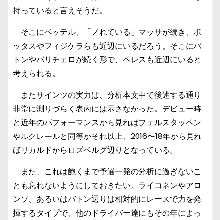
持っていると言えそうだ。
そこにベッテル、「ノれている」マッサが続き、ボ
ッタスやフィジケラらも近辺にいるだろう。そこにバ
トンやバリチェロが続く形で、ペレスも近辺にいると
考えられる。
またサインツの実力は、分析本文中で後述する通り
非常に測りづらく表内には示さなかった。デビュー時
と近年のパフォーマンスから見ればフェルスタッペン
やルクレールと同等かそれ以上、2016〜18年から見れ
ばリカルドからロズベルグ辺りとなっている。
また、これは飽くまで予選一発の分析に過ぎないこ
とも忘れないようにしておきたい。ライコネンやアロ
ンソ、あるいはバトン辺りは相対的にレースで力を発
揮するタイプで、他のドライバー達にもその年によっ