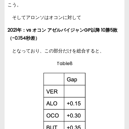
こう。
そしてアロンソはオコンに対して
2021年：vs オコン アゼルバイジャンGP以降 10勝5敗
（-0.154秒差）
となっており、この部分だけを総合すると、
Table8