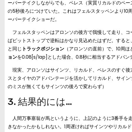
ーバーテイクしながらでも、ペレス（実質リカルドのペー
の5秒後ろにつけていた。これはフェルスタッペンより10
ーバーテイクショーだ。
フェルスタッペンはアロンソの後方で我慢して走り、コ
ばピットストップで逆転はかなり見込めたはずだ。すると、
と同じ
トラックポジション
（アロンソの直前）で、10周
ョン
を0.08[s/lap]とした場合、0.8秒に相当するアドバ
現実、アロンソはサインツ、リカルド、ペレスのすぐ後
スとタイヤのアドバンテージを活かしてリカルド、サイン
のミスが無くてもサインツの後ろで変わらず）
3. 結果的には…
人間万事塞翁が馬というように、上記のように3番手を走
きなかったかもしれない。1周遅ければサインツやリカル