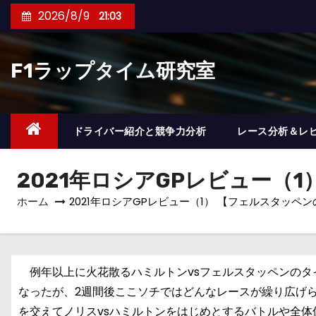
コ
2026/8/9
21:03
ン
テ
F1ラップタイム研究室
ン
ツ
へ
ス
ドライバー紹介と競争力分析
レース分析＆レ
キ
ッ
2021年ロシアGPレビュー（
プ
ホーム
2021年ロシアGPレビュー（1） 【フェルスタッペ
例年以上に火花散るハミルトンvsフェルスタッペンのタ
なったが、2週間後ここソチではどんなレースが繰り広げ
を交えてノリスvsハミルトンをはじめとするバトルや全体