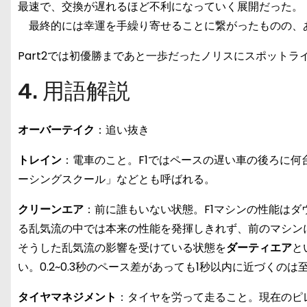
最速で、交換が遅れるほど不利になっていく展開だった。
最終的には幸運を手繰り寄せることに繋がったものの、
Part2では初優勝まであと一歩だったノリスにスポットラ
4. 用語解説
オーバーテイク
：追い抜き
トレイン
：電車のこと。F1ではペースの遅い車の後ろに
ーシングスクール」などとも呼ばれる。
クリーンエア
：前に誰もいない状態。F1マシンの性能は
る乱気流の中では本来の性能を発揮しきれず、前のマシン
そうした乱気流の影響を受けている状態を
ダーティエア
と
い。0.2~0.3秒のペース差があっても1秒以内に近づくのは
タイヤマネジメント
：タイヤを労って走ること。現在のピ