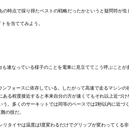
あの時点で採り得たベストの戦略だったかというと疑問符が生
イトを当ててみよう。
何台も連なっている様子のことを電車に見立ててこう呼ぶことが
ダウンフォースに依存している。したがって高速で走るマシンの
にある程度接近すると本来自分の方が速くてもそれ以上近づけ
いう。多くのサーキットでは同等のペースでは2秒以内に近づ
至難の技だ。
レリタイヤは温度は1度変わるだけでグリップが変わってくる