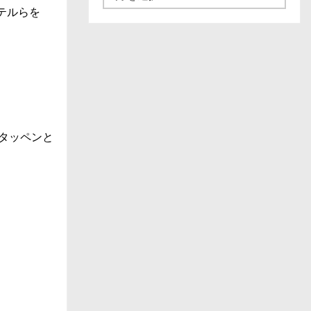
ュ
テルらを
ー
ス
一
覧
タッペンと