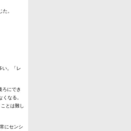
じた。
多い。「レ
後ろにでき
なくなる。
くことは難し
非常にセンシ