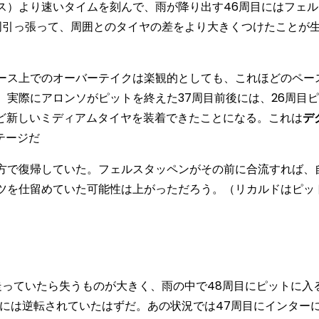
ス）より速いタイムを刻んで、雨が降り出す46周目にはフェル
周引っ張って、周囲とのタイヤの差をより大きくつけたことが
ース上でのオーバーテイクは楽観的としても、これほどのペー
実際にアロンソがピットを終えた37周目前後には、26周目
ほど新しいミディアムタイヤを装着できたことになる。これは
デ
ンテージだ
方で復帰していた。フェルスタッペンがその前に合流すれば、
ツを仕留めていた可能性は上がっただろう。（リカルドはピッ
っていたら失うものが大きく、雨の中で48周目にピットに入
ドには逆転されていたはずだ。あの状況では47周目にインター