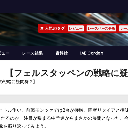
人気のタグ
レビュー
レースペース分析
レー
ビュー
レース結果
資料館
IAE Garden
1） 【フェルスタッペンの戦略に
ンの戦略に疑問符？】
イトル争い。前戦モンツァでは2台が接触、両者リタイアと後
られるのか、注目が集まる中予選からまさかの展開となった。
像を振り返ってみよう。