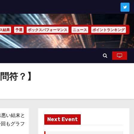
ス結果
予選
ボックスパフォーマンス
ニュース
ポイントランキング
疑問符？】
味悪い結末と
Next Event
今回もグラフ