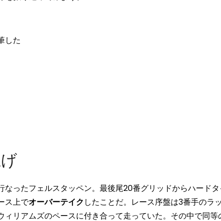
筆した
上げ
なったフェルスタッペン。最後尾20番グリッドからハードタ
ース上で
オーバーテイク
したことだ。レース序盤は3番手のラ
ウィリアムズのペースに付き合って走っていた。その中で同等