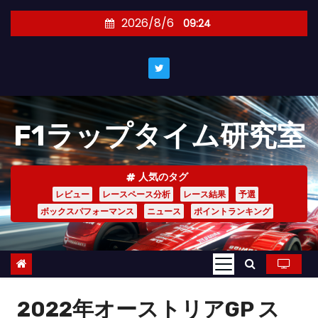
コ
2026/8/6
09:24
ン
テ
ン
ツ
へ
F1ラップタイム研究室
ス
キ
ッ
人気のタグ
プ
レビュー
レースペース分析
レース結果
予選
ボックスパフォーマンス
ニュース
ポイントランキング
2022年オーストリアGP ス