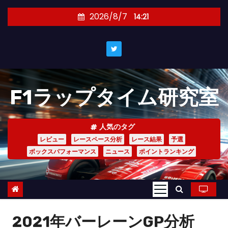
コ
2026/8/7
14:21
ン
テ
ン
ツ
へ
F1ラップタイム研究室
ス
キ
ッ
人気のタグ
プ
レビュー
レースペース分析
レース結果
予選
ボックスパフォーマンス
ニュース
ポイントランキング
2021年バーレーンGP分析