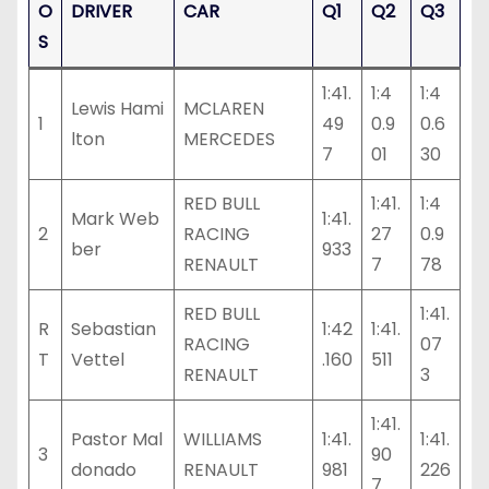
O
DRIVER
CAR
Q1
Q2
Q3
S
1:41.
1:4
1:4
Lewis Hami
MCLAREN
1
49
0.9
0.6
lton
MERCEDES
7
01
30
RED BULL
1:41.
1:4
Mark Web
1:41.
2
RACING
27
0.9
ber
933
RENAULT
7
78
RED BULL
1:41.
R
Sebastian
1:42
1:41.
RACING
07
T
Vettel
.160
511
RENAULT
3
1:41.
Pastor Mal
WILLIAMS
1:41.
1:41.
3
90
donado
RENAULT
981
226
7