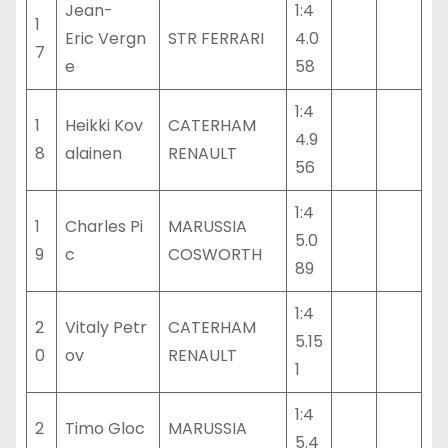
Jean-
1:4
1
Eric Vergn
STR FERRARI
4.0
7
e
58
1:4
1
Heikki Kov
CATERHAM
4.9
8
alainen
RENAULT
56
1:4
1
Charles Pi
MARUSSIA
5.0
9
c
COSWORTH
89
1:4
2
Vitaly Petr
CATERHAM
5.15
0
ov
RENAULT
1
1:4
2
Timo Gloc
MARUSSIA
5.4