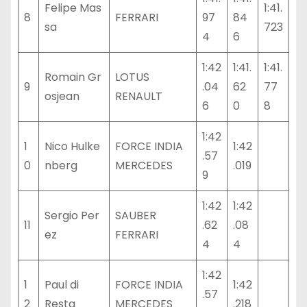
Felipe Mas
1:41.
8
FERRARI
97
84
sa
723
4
6
1:42
1:41.
1:41.
Romain Gr
LOTUS
9
.04
62
77
osjean
RENAULT
6
0
8
1:42
1
Nico Hulke
FORCE INDIA
1:42
.57
0
nberg
MERCEDES
.019
9
1:42
1:42
Sergio Per
SAUBER
11
.62
.08
ez
FERRARI
4
4
1:42
1
Paul di
FORCE INDIA
1:42
.57
2
Resta
MERCEDES
.218