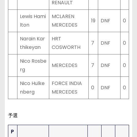
RENAULT
Lewis Hami
MCLAREN
19
DNF
0
lton
MERCEDES
Narain Kar
HRT
7
DNF
0
thikeyan
COSWORTH
Nico Rosbe
MERCEDES
7
DNF
0
rg
Nico Hulke
FORCE INDIA
0
DNF
0
nberg
MERCEDES
予選
P