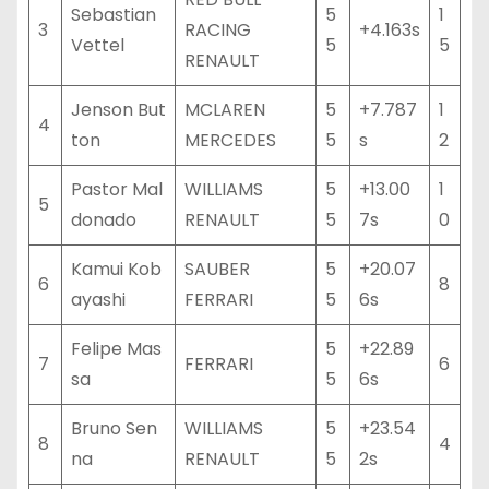
Sebastian
5
1
3
RACING
+4.163s
Vettel
5
5
RENAULT
Jenson But
MCLAREN
5
+7.787
1
4
ton
MERCEDES
5
s
2
Pastor Mal
WILLIAMS
5
+13.00
1
5
donado
RENAULT
5
7s
0
Kamui Kob
SAUBER
5
+20.07
6
8
ayashi
FERRARI
5
6s
Felipe Mas
5
+22.89
7
FERRARI
6
sa
5
6s
Bruno Sen
WILLIAMS
5
+23.54
8
4
na
RENAULT
5
2s