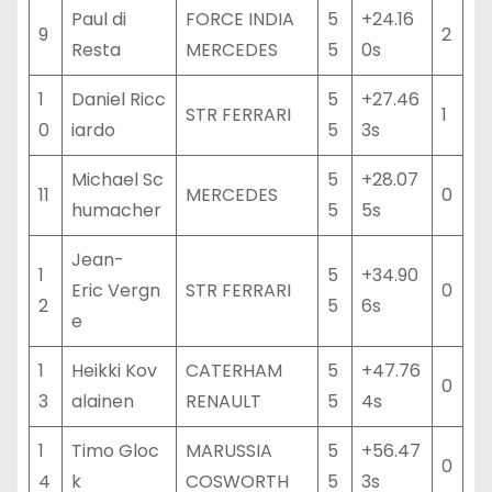
Paul di
FORCE INDIA
5
+24.16
9
2
Resta
MERCEDES
5
0s
1
Daniel Ricc
5
+27.46
STR FERRARI
1
0
iardo
5
3s
Michael Sc
5
+28.07
11
MERCEDES
0
humacher
5
5s
Jean-
1
5
+34.90
Eric Vergn
STR FERRARI
0
2
5
6s
e
1
Heikki Kov
CATERHAM
5
+47.76
0
3
alainen
RENAULT
5
4s
1
Timo Gloc
MARUSSIA
5
+56.47
0
4
k
COSWORTH
5
3s