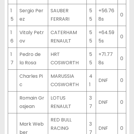
1
Sergio Per
SAUBER
5
+56.76
0
5
ez
FERRARI
5
8s
1
Vitaly Petr
CATERHAM
5
+64.59
0
6
ov
RENAULT
5
5s
1
Pedro de
HRT
5
+71.77
0
7
la Rosa
COSWORTH
5
8s
Charles Pi
MARUSSIA
4
DNF
0
c
COSWORTH
1
Romain Gr
LOTUS
3
DNF
0
osjean
RENAULT
7
RED BULL
Mark Web
3
RACING
DNF
0
ber
7