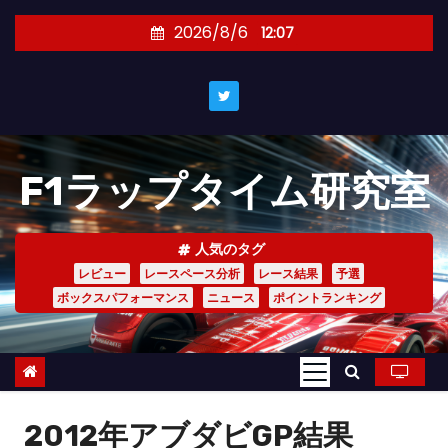
コ
2026/8/6
12:07
ン
テ
ン
ツ
へ
F1ラップタイム研究室
ス
キ
ッ
人気のタグ
プ
レビュー
レースペース分析
レース結果
予選
ボックスパフォーマンス
ニュース
ポイントランキング
2012年アブダビGP結果