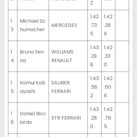
2
1:42
1:42
1
Michael Sc
MERCEDES
.73
.28
3
humacher
5
9
1:43
1:42
1
Bruno Sen
WILLIAMS
.29
.33
4
na
RENAULT
8
0
1:43
1:42
1
Kamui Kob
SAUBER
.58
.60
5
ayashi
FERRARI
2
6
1:43
1:42
1
Daniel Ricc
STR FERRARI
.28
.76
6
iardo
0
5