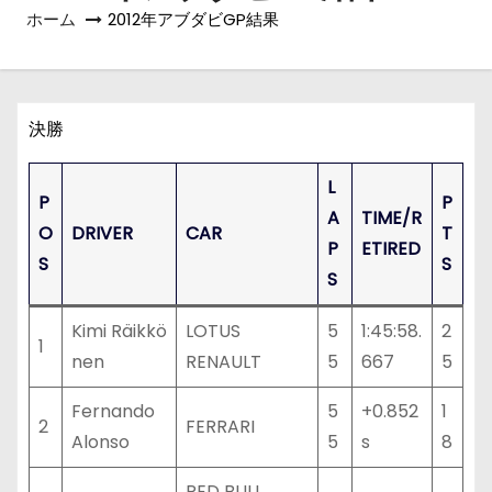
ホーム
2012年アブダビGP結果
決勝
L
P
P
A
TIME/R
O
DRIVER
CAR
T
P
ETIRED
S
S
S
Kimi Räikkö
LOTUS
5
1:45:58.
2
1
nen
RENAULT
5
667
5
Fernando
5
+0.852
1
2
FERRARI
Alonso
5
s
8
RED BULL