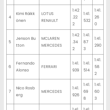
1:42
1:41.
Kimi Räikk
LOTUS
1:41.
4
.22
26
önen
RENAULT
532
2
0
1:42
1:41.
Jenson Bu
MCLAREN
1:41.
5
.34
87
tton
MERCEDES
290
2
3
1:41.
Fernando
1:41.
1:41.
6
FERRARI
58
Alonso
939
514
2
1:41.
1:41.
Nico Rosb
1:41.
7
MERCEDES
69
60
erg
926
8
3
1:41.
1:41.