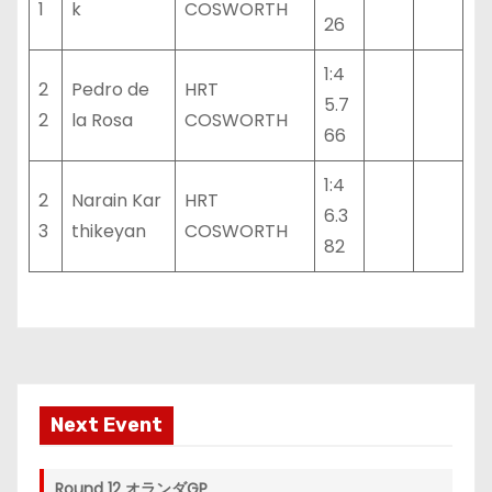
1
k
COSWORTH
26
1:4
2
Pedro de
HRT
5.7
2
la Rosa
COSWORTH
66
1:4
2
Narain Kar
HRT
6.3
3
thikeyan
COSWORTH
82
Next Event
Round 12 オランダGP