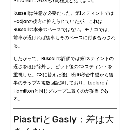
Antonelli比+0.4秒/周程度と見てよい。
Russellは注意が必要だった。第1スティントでは
Hadjarの後方に抑えられていたが、これは
Russellの本来のペースではない。モナコでは、
前車が遅ければ後車もそのペースに付き合わされ
る。
したがって、Russellの評価では第1スティントの
遅さをほぼ除外し、ピット後のC3スティントを
重視した。C3に替えた後は1分16秒台中盤から後
半のラップを複数回記録しており、Leclerc /
Hamiltonと同じグループに置くのが妥当であ
る。
PiastriとGasly：差は大