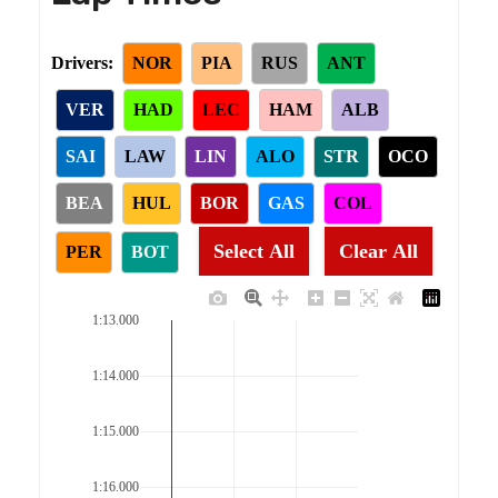
Drivers:
NOR
PIA
RUS
ANT
VER
HAD
LEC
HAM
ALB
SAI
LAW
LIN
ALO
STR
OCO
BEA
HUL
BOR
GAS
COL
Select All
Clear All
PER
BOT
1:13.000
1:14.000
1:15.000
1:16.000