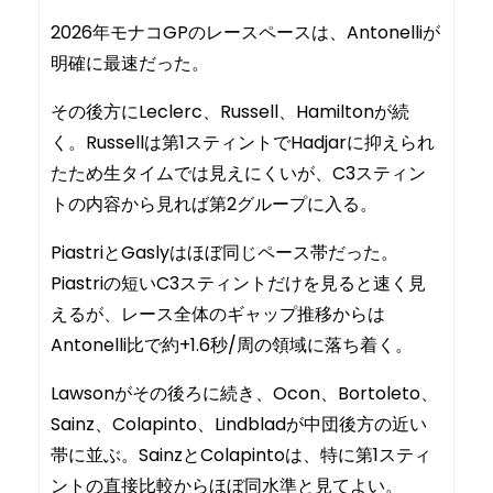
2026年モナコGPのレースペースは、Antonelliが
明確に最速だった。
その後方にLeclerc、Russell、Hamiltonが続
く。Russellは第1スティントでHadjarに抑えられ
たため生タイムでは見えにくいが、C3スティン
トの内容から見れば第2グループに入る。
PiastriとGaslyはほぼ同じペース帯だった。
Piastriの短いC3スティントだけを見ると速く見
えるが、レース全体のギャップ推移からは
Antonelli比で約+1.6秒/周の領域に落ち着く。
Lawsonがその後ろに続き、Ocon、Bortoleto、
Sainz、Colapinto、Lindbladが中団後方の近い
帯に並ぶ。SainzとColapintoは、特に第1スティ
ントの直接比較からほぼ同水準と見てよい。