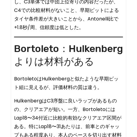
し、C3単体では中団上位寄りの内容だったが、
C4での比較材料がないこと、早期ピットによる
タイヤ条件差が大きいことから、Antonelli比で
+1.8秒/周、信頼度は低とした。
Bortoleto：Hulkenberg
よりは材料がある
BortoletoはHulkenbergと似たような早期ピッ
ト組に見えるが、評価材料の質は違う。
HulkenbergはC3序盤に良いラップがあるもの
の、クリアエアが短い。一方、Bortoletoには
Lap18〜34付近に比較的有効なクリアエア区間が
ある。特にLap18〜31あたりは、前車とのギャッ
プもある程度あり、本人のペースを切り出す材料