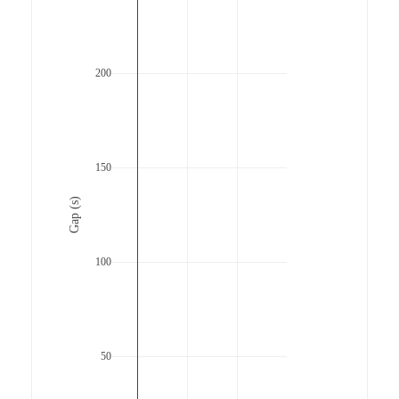
200
150
Gap (s)
100
50