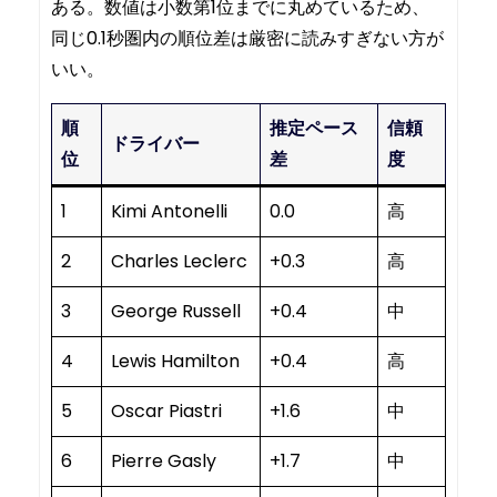
ある。数値は小数第1位までに丸めているため、
同じ0.1秒圏内の順位差は厳密に読みすぎない方が
いい。
順
推定ペース
信頼
ドライバー
位
差
度
1
Kimi Antonelli
0.0
高
2
Charles Leclerc
+0.3
高
3
George Russell
+0.4
中
4
Lewis Hamilton
+0.4
高
5
Oscar Piastri
+1.6
中
6
Pierre Gasly
+1.7
中