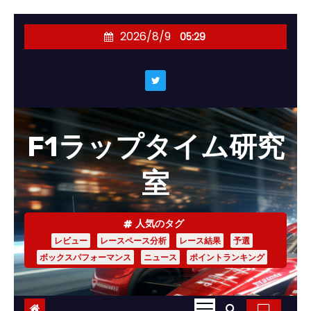
コ
2026/8/9
05:29
ン
テ
ン
ツ
へ
F1ラップタイム研究
ス
キ
室
ッ
プ
人気のタグ
レビュー
レースペース分析
レース結果
予選
ボックスパフォーマンス
ニュース
ポイントランキング