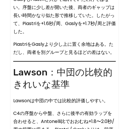
い。序盤に少し差が開いた後、両者のギャップは
長い時間かなり似た形で推移していた。したがっ
て、Piastriを+1.6秒/周、Gaslyを+1.7秒/周と評価
した。
PiastriをGaslyより少し上に置く余地はある。た
だし、両者を別グループと見るほどの差はない。
Lawson：中団の比較的
きれいな基準
Lawsonは中団の中では比較的評価しやすい。
C4の序盤から中盤、さらに後半の有効ラップを
合わせると、Antonelli比でおおむね+1.8〜2.0秒/