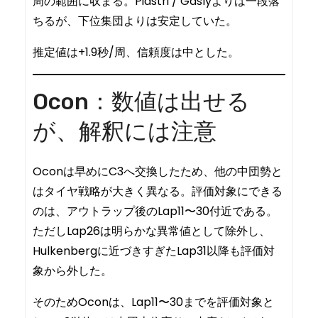
周の範囲に収まる。Piastri / Gaslyよりは一段落
ちるが、下位集団よりは安定していた。
推定値は+1.9秒/周、信頼度は中とした。
Ocon：数値は出せる
が、解釈には注意
Oconは早めにC3へ交換したため、他の中団勢と
はタイヤ戦略が大きく異なる。評価対象にできる
のは、アウトラップ後のLap11〜30付近である。
ただしLap26は明らかな異常値として除外し、
Hulkenbergに近づきすぎたLap31以降も評価対
象から外した。
そのためOconは、Lap11〜30までを評価対象と