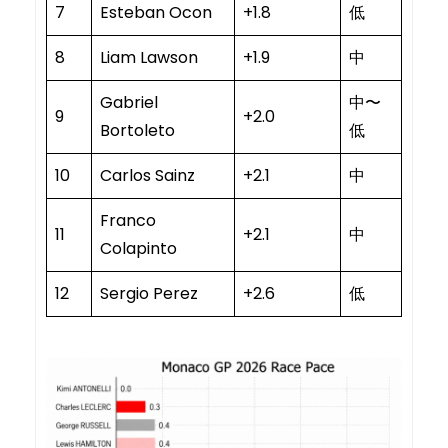
7
Esteban Ocon
+1.8
低
8
Liam Lawson
+1.9
中
Gabriel
中〜
9
+2.0
Bortoleto
低
10
Carlos Sainz
+2.1
中
Franco
11
+2.1
中
Colapinto
12
Sergio Perez
+2.6
低