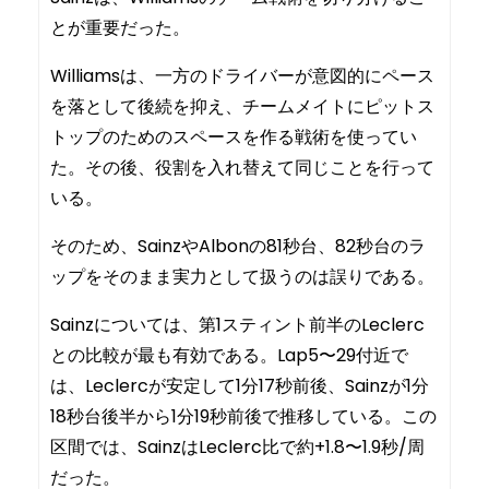
とが重要だった。
Williamsは、一方のドライバーが意図的にペース
を落として後続を抑え、チームメイトにピットス
トップのためのスペースを作る戦術を使ってい
た。その後、役割を入れ替えて同じことを行って
いる。
そのため、SainzやAlbonの81秒台、82秒台のラ
ップをそのまま実力として扱うのは誤りである。
Sainzについては、第1スティント前半のLeclerc
との比較が最も有効である。Lap5〜29付近で
は、Leclercが安定して1分17秒前後、Sainzが1分
18秒台後半から1分19秒前後で推移している。この
区間では、SainzはLeclerc比で約+1.8〜1.9秒/周
だった。