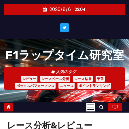
コ
2026/8/6
22:04
ン
テ
ン
ツ
へ
F1ラップタイム研究室
ス
キ
ッ
人気のタグ
プ
レビュー
レースペース分析
レース結果
予選
ボックスパフォーマンス
ニュース
ポイントランキング
レース分析&レビュー