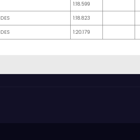
1:18.599
EDES
1:18.823
EDES
1:20.179