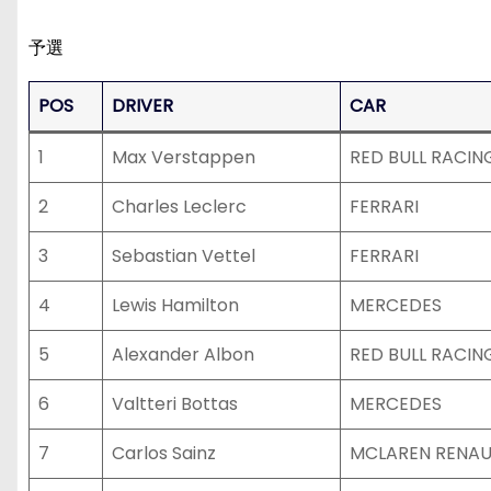
予選
POS
DRIVER
CAR
1
Max Verstappen
RED BULL RACI
2
Charles Leclerc
FERRARI
3
Sebastian Vettel
FERRARI
4
Lewis Hamilton
MERCEDES
5
Alexander Albon
RED BULL RACI
6
Valtteri Bottas
MERCEDES
7
Carlos Sainz
MCLAREN RENAU