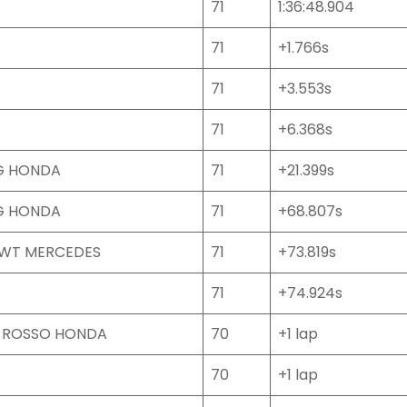
71
1:36:48.904
71
+1.766s
71
+3.553s
71
+6.368s
NG HONDA
71
+21.399s
NG HONDA
71
+68.807s
BWT MERCEDES
71
+73.819s
71
+74.924s
 ROSSO HONDA
70
+1 lap
70
+1 lap