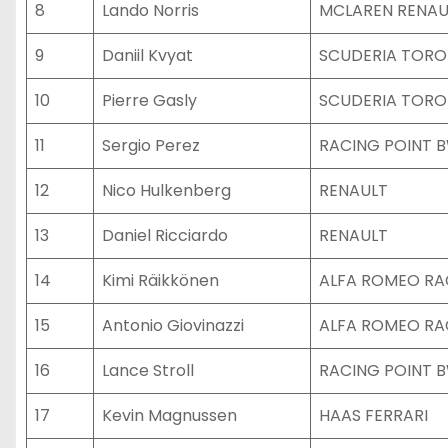
8
Lando Norris
MCLAREN RENAU
9
Daniil Kvyat
SCUDERIA TORO
10
Pierre Gasly
SCUDERIA TORO
11
Sergio Perez
RACING POINT 
12
Nico Hulkenberg
RENAULT
13
Daniel Ricciardo
RENAULT
14
Kimi Räikkönen
ALFA ROMEO RA
15
Antonio Giovinazzi
ALFA ROMEO RA
16
Lance Stroll
RACING POINT 
17
Kevin Magnussen
HAAS FERRARI