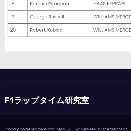
18
Romain Grosjean
HAAS FERRARI
19
George Russell
WILLIAMS MERC
20
Robert Kubica
WILLIAMS MERC
F1ラップタイム研究室
Proudly powered by WordPress
|
テーマ: Newses by
Themeansar
。