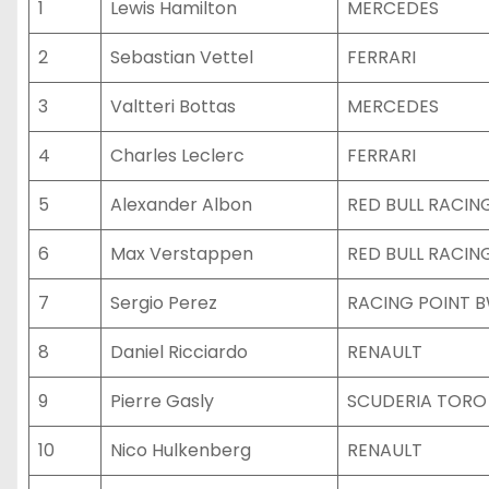
1
Lewis Hamilton
MERCEDES
2
Sebastian Vettel
FERRARI
3
Valtteri Bottas
MERCEDES
4
Charles Leclerc
FERRARI
5
Alexander Albon
RED BULL RACI
6
Max Verstappen
RED BULL RACI
7
Sergio Perez
RACING POINT 
8
Daniel Ricciardo
RENAULT
9
Pierre Gasly
SCUDERIA TORO
10
Nico Hulkenberg
RENAULT