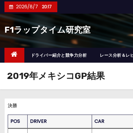
コ
2026/8/7
20:17
ン
テ
F1ラップタイム研究室
ン
ツ
へ
ス
ドライバー紹介と競争力分析
レース分析＆レ
キ
ッ
2019年メキシコGP結果
プ
決勝
POS
DRIVER
CAR