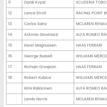
11
Daniil Kvyat
SCUDERIA TORO
12
Lance Stroll
RACING POINT 
13
Carlos Sainz
MCLAREN RENAU
14
Antonio Giovinazzi
ALFA ROMEO RA
15
Kevin Magnussen
HAAS FERRARI
16
George Russell
WILLIAMS MERC
17
Romain Grosjean
HAAS FERRARI
18
Robert Kubica
WILLIAMS MERC
Kimi Räikkönen
ALFA ROMEO RA
Lando Norris
MCLAREN RENAU