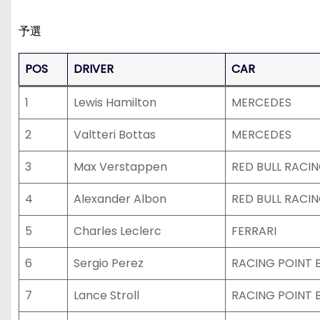
予選
POS
DRIVER
CAR
1
Lewis Hamilton
MERCEDES
2
Valtteri Bottas
MERCEDES
3
Max Verstappen
RED BULL RACI
4
Alexander Albon
RED BULL RACI
5
Charles Leclerc
FERRARI
6
Sergio Perez
RACING POINT
7
Lance Stroll
RACING POINT