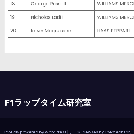
18
George Russell
WILLIAMS MERC
19
Nicholas Latifi
WILLIAMS MERC
20
Kevin Magnussen
HAAS FERRARI
F1ラップタイム研究室
Proudly powered by WordPress
|
テーマ: Newses by
Themeansar
。