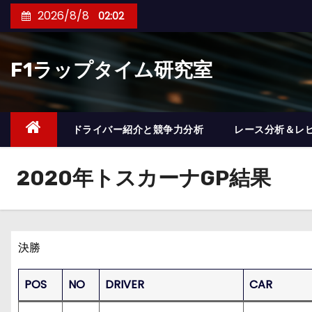
コ
2026/8/8
02:02
ン
テ
F1ラップタイム研究室
ン
ツ
へ
ス
ドライバー紹介と競争力分析
レース分析＆レ
キ
ッ
2020年トスカーナGP結果
プ
決勝
POS
NO
DRIVER
CAR