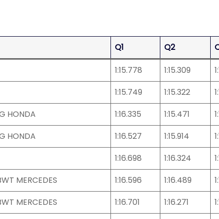
Q1
Q2
1:15.778
1:15.309
1
1:15.749
1:15.322
1
NG HONDA
1:16.335
1:15.471
1
NG HONDA
1:16.527
1:15.914
1
1:16.698
1:16.324
1
 BWT MERCEDES
1:16.596
1:16.489
1
 BWT MERCEDES
1:16.701
1:16.271
1