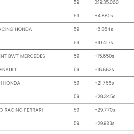
59
2:19:35.060
59
+4.880s
RACING HONDA
59
+8.064s
59
+10.417s
INT BWT MERCEDES
59
+15.650s
ENAULT
59
+18.883s
I HONDA
59
+21.756s
59
+28.345s
O RACING FERRARI
59
+29.770s
59
+29.983s