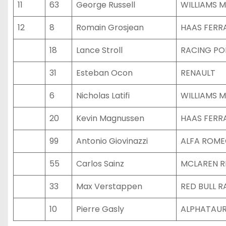
11
63
George Russell
WILLIAMS 
12
8
Romain Grosjean
HAAS FERR
18
Lance Stroll
RACING PO
31
Esteban Ocon
RENAULT
6
Nicholas Latifi
WILLIAMS 
20
Kevin Magnussen
HAAS FERR
99
Antonio Giovinazzi
ALFA ROME
55
Carlos Sainz
MCLAREN R
33
Max Verstappen
RED BULL 
10
Pierre Gasly
ALPHATAUR