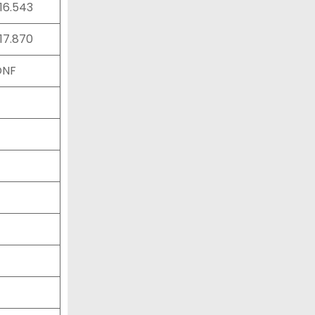
:16.543
:17.870
DNF