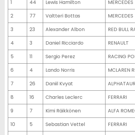
1
44
Lewis Hamilton
MERCEDES
2
77
Valtteri Bottas
MERCEDES
3
23
Alexander Albon
RED BULL 
4
3
Daniel Ricciardo
RENAULT
5
11
Sergio Perez
RACING PO
6
4
Lando Norris
MCLAREN R
7
26
Daniil Kvyat
ALPHATAUR
8
16
Charles Leclerc
FERRARI
9
7
Kimi Räikkönen
ALFA ROME
10
5
Sebastian Vettel
FERRARI