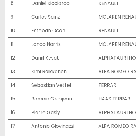
8
Daniel Ricciardo
RENAULT
9
Carlos Sainz
MCLAREN RENA
10
Esteban Ocon
RENAULT
11
Lando Norris
MCLAREN RENA
12
Daniil Kvyat
ALPHATAURI H
13
Kimi Räikkönen
ALFA ROMEO RA
14
Sebastian Vettel
FERRARI
15
Romain Grosjean
HAAS FERRARI
16
Pierre Gasly
ALPHATAURI H
17
Antonio Giovinazzi
ALFA ROMEO RA