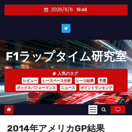
コ
2026/8/6
19:48
ン
テ
ン
ツ
へ
F1ラップタイム研究室
ス
キ
ッ
人気のタグ
プ
レビュー
レースペース分析
レース結果
予選
ボックスパフォーマンス
ニュース
ポイントランキング
2014年アメリカGP結果