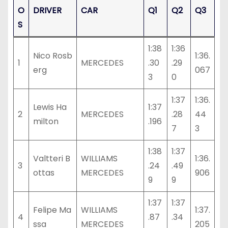
O
DRIVER
CAR
Q1
Q2
Q3
S
1:38
1:36
Nico Rosb
1:36.
1
MERCEDES
.30
.29
erg
067
3
0
1:37
1:36.
Lewis Ha
1:37
2
MERCEDES
.28
44
milton
.196
7
3
1:38
1:37
Valtteri B
WILLIAMS
1:36.
3
.24
.49
ottas
MERCEDES
906
9
9
1:37
1:37
Felipe Ma
WILLIAMS
1:37.
4
.87
.34
ssa
MERCEDES
205