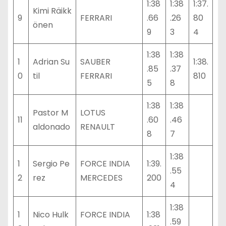
1:38
1:38
1:37.
Kimi Räikk
9
FERRARI
.66
.26
80
önen
9
3
4
1:38
1:38
1
Adrian Su
SAUBER
1:38.
.85
.37
0
til
FERRARI
810
5
8
1:38
1:38
Pastor M
LOTUS
11
.60
.46
aldonado
RENAULT
8
7
1:38
1
Sergio Pe
FORCE INDIA
1:39.
.55
2
rez
MERCEDES
200
4
1:38
1
Nico Hulk
FORCE INDIA
1:38
.59