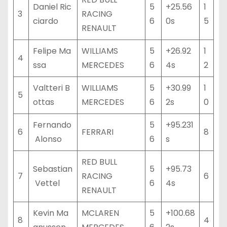
Daniel Ric
5
+25.56
1
3
RACING
ciardo
6
0s
5
RENAULT
Felipe Ma
WILLIAMS
5
+26.92
1
4
ssa
MERCEDES
6
4s
2
Valtteri B
WILLIAMS
5
+30.99
1
5
ottas
MERCEDES
6
2s
0
Fernando
5
+95.231
6
FERRARI
8
Alonso
6
s
RED BULL
Sebastian
5
+95.73
7
RACING
6
Vettel
6
4s
RENAULT
Kevin Ma
MCLAREN
5
+100.68
8
4