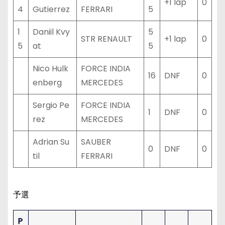
+1 lap
0
4
Gutierrez
FERRARI
5
1
Daniil Kvy
5
STR RENAULT
+1 lap
0
5
at
5
Nico Hulk
FORCE INDIA
16
DNF
0
enberg
MERCEDES
Sergio Pe
FORCE INDIA
1
DNF
0
rez
MERCEDES
Adrian Su
SAUBER
0
DNF
0
til
FERRARI
予選
P