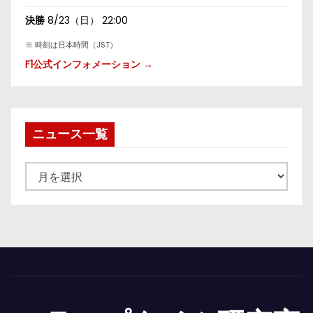
決勝
8/23（日） 22:00
※ 時刻は日本時間（JST）
F1公式インフォメーション →
ニュース一覧
ニ
ュ
ー
ス
一
覧