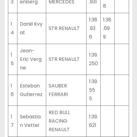
3
enberg
MERCEDES
.931
8
1:38
1:38
1
Daniil Kvy
STR RENAULT
.93
.69
4
at
6
9
Jean-
1
1:39.
Eric Verg
STR RENAULT
5
250
ne
1:39.
1
Esteban
SAUBER
55
6
Gutierrez
FERRARI
5
RED BULL
1
Sebastia
1:39.
RACING
7
n Vettel
621
RENAULT