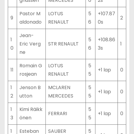
gnussen
MERCEDES
6
2s
Pastor M
LOTUS
5
+107.87
9
2
aldonado
RENAULT
6
0s
Jean-
1
5
+108.86
Eric Verg
STR RENAULT
1
0
6
3s
ne
Romain G
LOTUS
5
11
+1 lap
0
rosjean
RENAULT
5
1
Jenson B
MCLAREN
5
+1 lap
0
2
utton
MERCEDES
5
1
Kimi Räikk
5
FERRARI
+1 lap
0
3
önen
5
1
Esteban
SAUBER
5