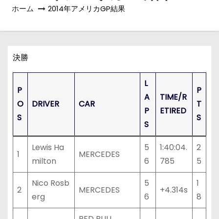
ホーム
2014年アメリカGP結果
決勝
L
P
P
A
TIME/R
O
DRIVER
CAR
T
P
ETIRED
S
S
S
Lewis Ha
5
1:40:04.
2
1
MERCEDES
milton
6
785
5
Nico Rosb
5
1
2
MERCEDES
+4.314s
erg
6
8
RED BULL