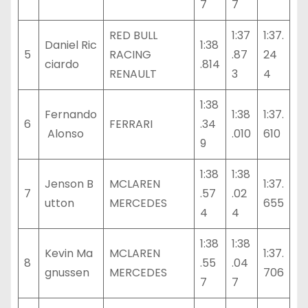
7
7
RED BULL
1:37
1:37.
Daniel Ric
1:38
5
RACING
.87
24
ciardo
.814
RENAULT
3
4
1:38
Fernando
1:38
1:37.
6
FERRARI
.34
Alonso
.010
610
9
1:38
1:38
Jenson B
MCLAREN
1:37.
7
.57
.02
utton
MERCEDES
655
4
4
1:38
1:38
Kevin Ma
MCLAREN
1:37.
8
.55
.04
gnussen
MERCEDES
706
7
7