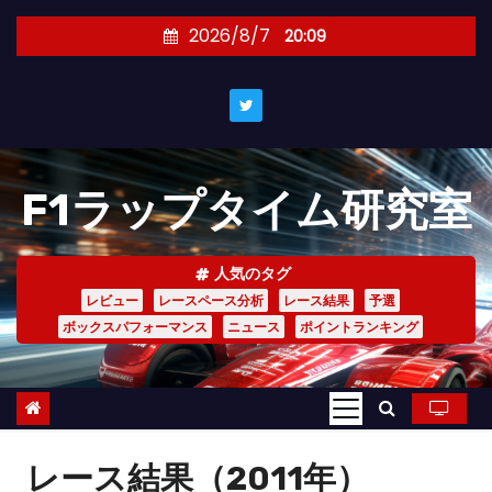
コ
2026/8/7
20:09
ン
テ
ン
ツ
へ
F1ラップタイム研究室
ス
キ
ッ
人気のタグ
プ
レビュー
レースペース分析
レース結果
予選
ボックスパフォーマンス
ニュース
ポイントランキング
レース結果（2011年）