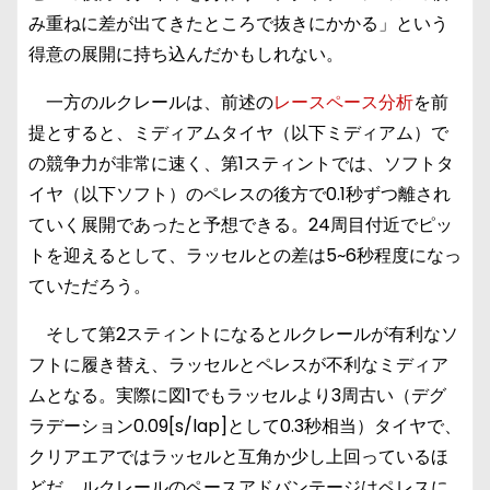
み重ねに差が出てきたところで抜きにかかる」という
得意の展開に持ち込んだかもしれない。
一方のルクレールは、前述の
レースペース分析
を前
提とすると、ミディアムタイヤ（以下ミディアム）で
の競争力が非常に速く、第1スティントでは、ソフトタ
イヤ（以下ソフト）のペレスの後方で0.1秒ずつ離され
ていく展開であったと予想できる。24周目付近でピッ
トを迎えるとして、ラッセルとの差は5~6秒程度になっ
ていただろう。
そして第2スティントになるとルクレールが有利なソ
フトに履き替え、ラッセルとペレスが不利なミディア
ムとなる。実際に図1でもラッセルより3周古い（デグ
ラデーション0.09[s/lap]として0.3秒相当）タイヤで、
クリアエアではラッセルと互角か少し上回っているほ
どだ。ルクレールのペースアドバンテージはペレスに