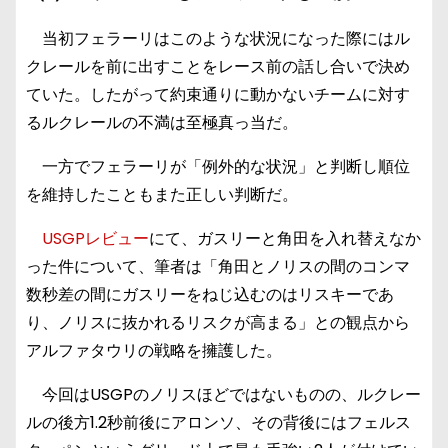
当初フェラーリはこのような状況になった際にはル
クレールを前に出すことをレース前の話し合いで決め
ていた。したがって約束通りに動かないチームに対す
るルクレールの不満は至極真っ当だ。
一方でフェラーリが「例外的な状況」と判断し順位
を維持したこともまた正しい判断だ。
USGPレビュー
にて、ガスリーと角田を入れ替えなか
った件について、筆者は「角田とノリスの間のコンマ
数秒差の間にガスリーをねじ込むのはリスキーであ
り、ノリスに抜かれるリスクが高まる」との観点から
アルファタウリの戦略を擁護した。
今回はUSGPのノリスほどではないものの、ルクレー
ルの後方1.2秒前後にアロンソ、その背後にはフェルス