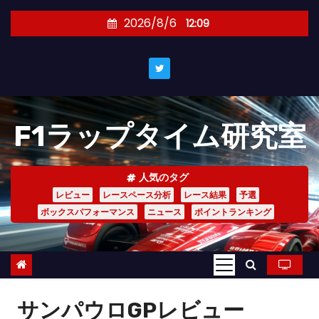
コ
2026/8/6
12:09
ン
テ
ン
ツ
へ
F1ラップタイム研究室
ス
キ
ッ
人気のタグ
プ
レビュー
レースペース分析
レース結果
予選
ボックスパフォーマンス
ニュース
ポイントランキング
サンパウロGPレビュー