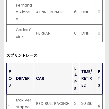
Fernand
o Alons
ALPINE RENAULT
6
DNF
0
o
Carlos S
FERRARI
0
DNF
0
ainz
スプリントレース
L
P
TIME/
P
A
O
DRIVER
CAR
RETIR
T
P
S
ED
S
S
Max Ver
RED BULL RACING
2
30:39.
1
stappe
8