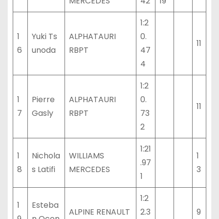
MERCEDES
42
19
1:2
1
Yuki Ts
ALPHATAURI
0.
11
6
unoda
RBPT
47
4
1:2
1
Pierre
ALPHATAURI
0.
11
7
Gasly
RBPT
73
2
1:21
1
Nichola
WILLIAMS
1
.97
8
s Latifi
MERCEDES
3
1
1:2
1
Esteba
ALPINE RENAULT
2.3
9
9
n Ocon