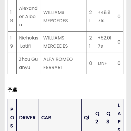
Alexand
1
WILLIAMS
2
+48.8
er Albo
0
8
MERCEDES
1
71s
n
1
Nicholas
WILLIAMS
2
+52.01
0
9
Latifi
MERCEDES
1
7s
Zhou Gu
ALFA ROMEO
0
DNF
0
anyu
FERRARI
予選
L
P
Q
Q
A
O
DRIVER
CAR
Q1
2
3
P
S
S