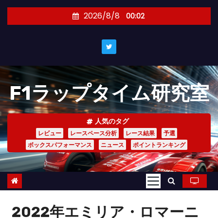
コ
2026/8/8
00:02
ン
テ
ン
ツ
へ
F1ラップタイム研究室
ス
キ
ッ
人気のタグ
プ
レビュー
レースペース分析
レース結果
予選
ボックスパフォーマンス
ニュース
ポイントランキング
2022年エミリア・ロマーニ