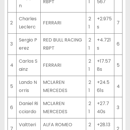
RBPT
1
567
n
Charles
2
+2.975
2
FERRARI
7
Leclerc
1
s
Sergio P
RED BULL RACING
2
+4.721
3
6
erez
RBPT
1
s
Carlos S
2
+17.57
4
FERRARI
5
ainz
1
8s
Lando N
MCLAREN
2
+24.5
5
4
orris
MERCEDES
1
61s
Daniel Ri
MCLAREN
2
+27.7
6
3
cciardo
MERCEDES
1
40s
Valtteri
ALFA ROMEO
2
+28.13
7
2