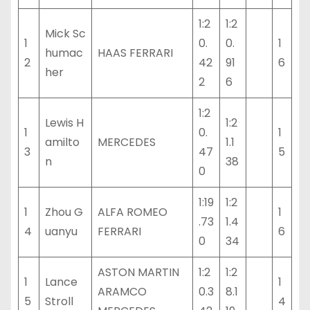
1:2
1:2
Mick Sc
1
0.
0.
1
humac
HAAS FERRARI
2
42
91
6
her
2
6
1:2
Lewis H
1:2
1
0.
1
amilto
MERCEDES
1.1
3
47
5
n
38
0
1:19
1:2
1
Zhou G
ALFA ROMEO
1
.73
1.4
4
uanyu
FERRARI
6
0
34
ASTON MARTIN
1:2
1:2
1
Lance
1
ARAMCO
0.3
8.1
5
Stroll
4