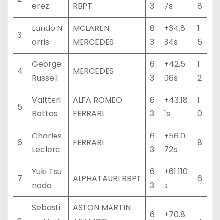
erez
RBPT
3
7s
8
Lando N
MCLAREN
6
+34.8
1
3
orris
MERCEDES
3
34s
5
George
6
+42.5
1
4
MERCEDES
Russell
3
06s
2
Valtteri
ALFA ROMEO
6
+43.18
1
5
Bottas
FERRARI
3
1s
0
Charles
6
+56.0
6
FERRARI
8
Leclerc
3
72s
Yuki Tsu
6
+61.110
7
ALPHATAURI RBPT
6
noda
3
s
Sebasti
ASTON MARTIN
6
+70.8