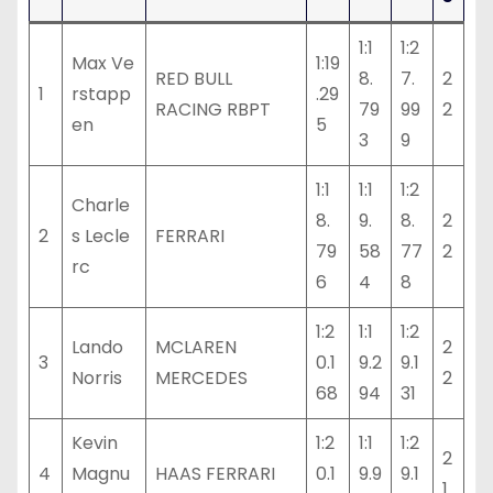
1:1
1:2
Max Ve
1:19
RED BULL
8.
7.
2
1
rstapp
.29
RACING RBPT
79
99
2
en
5
3
9
1:1
1:1
1:2
Charle
8.
9.
8.
2
2
s Lecle
FERRARI
79
58
77
2
rc
6
4
8
1:2
1:1
1:2
Lando
MCLAREN
2
3
0.1
9.2
9.1
Norris
MERCEDES
2
68
94
31
Kevin
1:2
1:1
1:2
2
4
Magnu
HAAS FERRARI
0.1
9.9
9.1
1