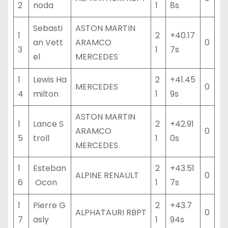
2
noda
1
8s
Sebasti
ASTON MARTIN
1
2
+40.17
an Vett
ARAMCO
0
3
1
7s
el
MERCEDES
1
Lewis Ha
2
+41.45
MERCEDES
0
4
milton
1
9s
ASTON MARTIN
1
Lance S
2
+42.91
ARAMCO
0
5
troll
1
0s
MERCEDES
1
Esteban
2
+43.51
ALPINE RENAULT
0
6
Ocon
1
7s
1
Pierre G
2
+43.7
ALPHATAURI RBPT
0
7
asly
1
94s