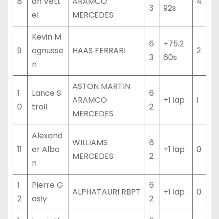
8
an Vett
ARAMCO
4
3
92s
el
MERCEDES
Kevin M
6
+75.2
9
agnusse
HAAS FERRARI
2
3
60s
n
ASTON MARTIN
1
Lance S
6
ARAMCO
+1 lap
1
0
troll
2
MERCEDES
Alexand
WILLIAMS
6
11
er Albo
+1 lap
0
MERCEDES
2
n
1
Pierre G
6
ALPHATAURI RBPT
+1 lap
0
2
asly
2