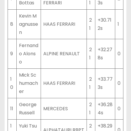
Bottas
FERRARI
1
3s
Kevin M
2
+30.71
8
agnusse
HAAS FERRARI
1
1
2s
n
Fernand
2
+32.27
9
o Alons
ALPINE RENAULT
0
1
8s
o
Mick Sc
1
2
+33.77
humach
HAAS FERRARI
0
0
1
3s
er
George
2
+36.28
11
MERCEDES
0
Russell
1
4s
1
Yuki Tsu
2
+38.29
ALPHATAURI RBPT
0