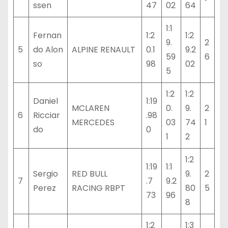
ssen
47
02
64
1:1
Fernan
1:2
1:2
9.
2
5
do Alon
ALPINE RENAULT
0.1
9.2
59
6
so
98
02
5
1:2
1:2
Daniel
1:19
MCLAREN
0.
9.
2
6
Ricciar
.98
MERCEDES
03
74
1
do
0
1
2
1:2
1:19
1:1
Sergio
RED BULL
9.
2
7
.7
9.2
Perez
RACING RBPT
80
5
73
96
8
1:2
1:3