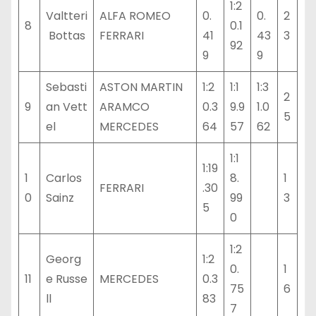
1:2
Valtteri
ALFA ROMEO
0.
0.
2
8
0.1
Bottas
FERRARI
41
43
3
92
9
9
Sebasti
ASTON MARTIN
1:2
1:1
1:3
2
9
an Vett
ARAMCO
0.3
9.9
1.0
5
el
MERCEDES
64
57
62
1:1
1:19
1
Carlos
8.
1
FERRARI
.30
0
Sainz
99
3
5
0
1:2
Georg
1:2
0.
1
11
e Russe
MERCEDES
0.3
75
6
ll
83
7