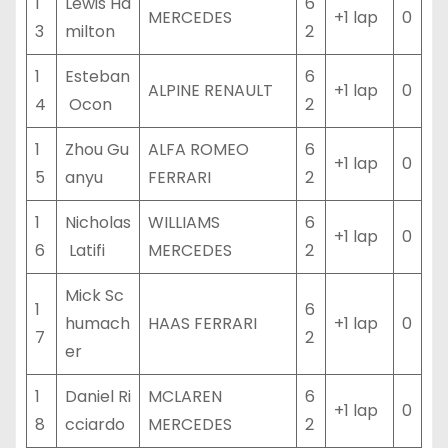
1
Lewis Ha
6
MERCEDES
+1 lap
0
3
milton
2
1
Esteban
6
ALPINE RENAULT
+1 lap
0
4
Ocon
2
1
Zhou Gu
ALFA ROMEO
6
+1 lap
0
5
anyu
FERRARI
2
1
Nicholas
WILLIAMS
6
+1 lap
0
6
Latifi
MERCEDES
2
Mick Sc
1
6
humach
HAAS FERRARI
+1 lap
0
7
2
er
1
Daniel Ri
MCLAREN
6
+1 lap
0
8
cciardo
MERCEDES
2