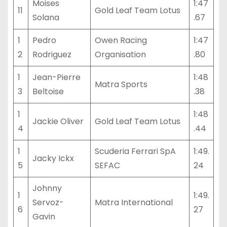
Moises
1:47
11
Gold Leaf Team Lotus
Solana
.67
1
Pedro
Owen Racing
1:47
2
Rodriguez
Organisation
.80
1
Jean-Pierre
1:48
Matra Sports
3
Beltoise
.38
1
1:48
Jackie Oliver
Gold Leaf Team Lotus
4
.44
1
Scuderia Ferrari SpA
1:49.
Jacky Ickx
5
SEFAC
24
Johnny
1
1:49.
Servoz-
Matra International
6
27
Gavin