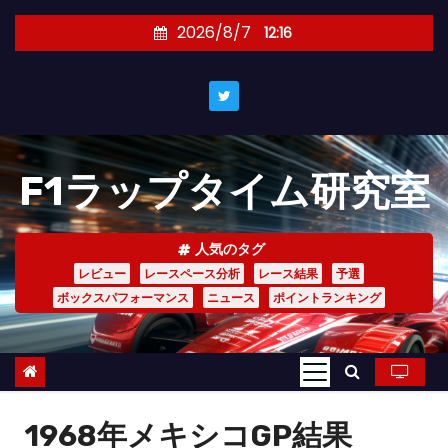
コ
2026/8/7
12:16
ン
テ
ン
ツ
へ
F1ラップタイム研究室
ス
キ
ッ
人気のタグ
プ
レビュー
レースペース分析
レース結果
予選
ボックスパフォーマンス
ニュース
ポイントランキング
1968年メキシコGP結果