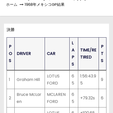
ホーム
1968年メキシコGP結果
決勝
L
P
P
A
TIME/RE
O
DRIVER
CAR
T
P
TIRED
S
S
S
LOTUS
6
1:56:43.9
1
Graham Hill
9
FORD
5
5
Bruce McLar
MCLAREN
6
2
+79.32s
6
en
FORD
5
LOTUS
6
+100.65