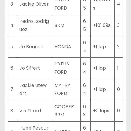
3
Jackie Oliver
4
FORD
5
s
Pedro Rodrig
6
4
BRM
+101.09s
3
uez
5
6
5
Jo Bonnier
HONDA
+1 lap
2
4
LOTUS
6
6
Jo Siffert
+1 lap
1
FORD
4
Jackie Stew
MATRA
6
7
+1 lap
0
art
FORD
4
COOPER
6
8
Vic Elford
+2 laps
0
BRM
3
Henri Pescar
6