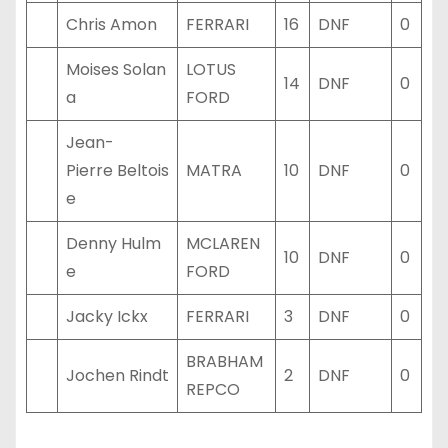
Chris Amon
FERRARI
16
DNF
0
Moises Solan
LOTUS
14
DNF
0
a
FORD
Jean-
Pierre Beltois
MATRA
10
DNF
0
e
Denny Hulm
MCLAREN
10
DNF
0
e
FORD
Jacky Ickx
FERRARI
3
DNF
0
BRABHAM
Jochen Rindt
2
DNF
0
REPCO