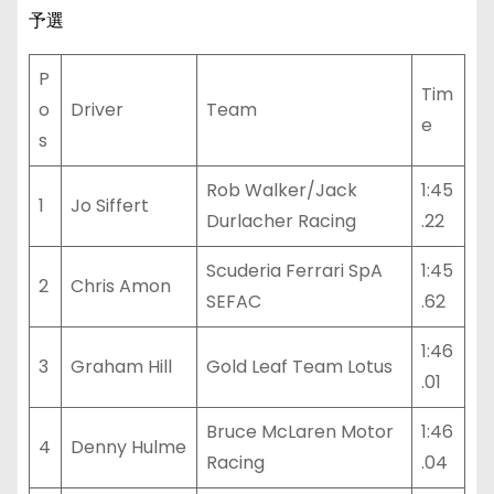
予選
P
Tim
o
Driver
Team
e
s
Rob Walker/Jack
1:45
1
Jo Siffert
Durlacher Racing
.22
Scuderia Ferrari SpA
1:45
2
Chris Amon
SEFAC
.62
1:46
3
Graham Hill
Gold Leaf Team Lotus
.01
Bruce McLaren Motor
1:46
4
Denny Hulme
Racing
.04