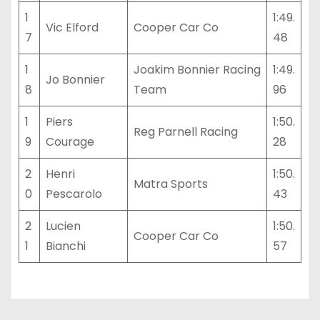
1
1:49.
Vic Elford
Cooper Car Co
7
48
1
Joakim Bonnier Racing
1:49.
Jo Bonnier
8
Team
96
1
Piers
1:50.
Reg Parnell Racing
9
Courage
28
2
Henri
1:50.
Matra Sports
0
Pescarolo
43
2
Lucien
1:50.
Cooper Car Co
1
Bianchi
57