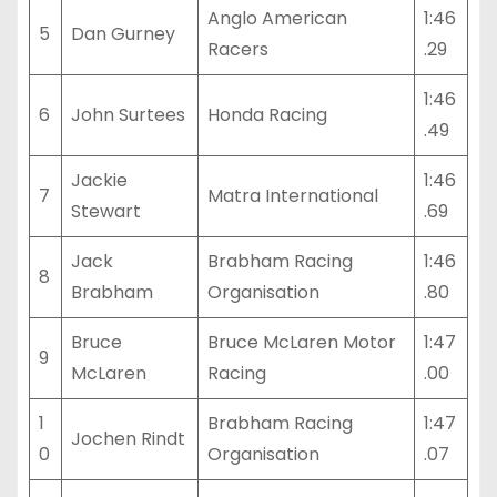
Anglo American
1:46
5
Dan Gurney
Racers
.29
1:46
6
John Surtees
Honda Racing
.49
Jackie
1:46
7
Matra International
Stewart
.69
Jack
Brabham Racing
1:46
8
Brabham
Organisation
.80
Bruce
Bruce McLaren Motor
1:47
9
McLaren
Racing
.00
1
Brabham Racing
1:47
Jochen Rindt
0
Organisation
.07