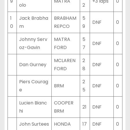
9
MATRA
+3 laps
0
olo
2
1
Jack Brabha
BRABHAM
5
DNF
0
0
m
REPCO
9
Johnny Serv
MATRA
5
DNF
0
oz-Gavin
FORD
7
MCLAREN
2
Dan Gurney
DNF
0
FORD
8
Piers Courag
2
BRM
DNF
0
e
5
Lucien Bianc
COOPER
21
DNF
0
hi
BRM
John Surtees
HONDA
17
DNF
0