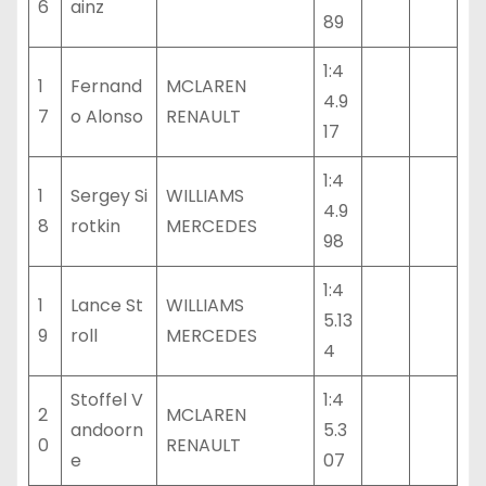
6
ainz
89
1:4
1
Fernand
MCLAREN
4.9
7
o Alonso
RENAULT
17
1:4
1
Sergey Si
WILLIAMS
4.9
8
rotkin
MERCEDES
98
1:4
1
Lance St
WILLIAMS
5.13
9
roll
MERCEDES
4
Stoffel V
1:4
2
MCLAREN
andoorn
5.3
0
RENAULT
e
07