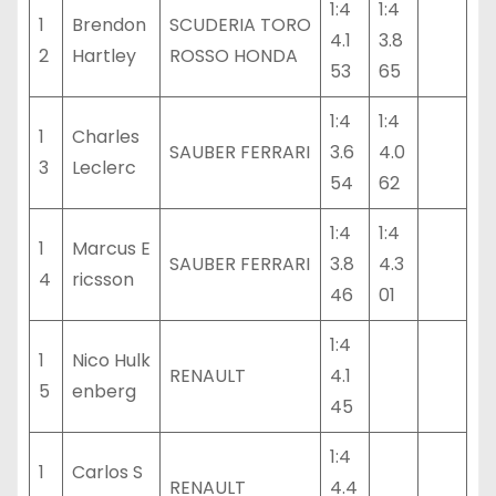
1:4
1:4
1
Brendon
SCUDERIA TORO
4.1
3.8
2
Hartley
ROSSO HONDA
53
65
1:4
1:4
1
Charles
SAUBER FERRARI
3.6
4.0
3
Leclerc
54
62
1:4
1:4
1
Marcus E
SAUBER FERRARI
3.8
4.3
4
ricsson
46
01
1:4
1
Nico Hulk
RENAULT
4.1
5
enberg
45
1:4
1
Carlos S
RENAULT
4.4