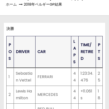
ホーム
2018年ベルギーGP結果
決勝
L
P
TIME/
P
A
O
DRIVER
CAR
RETIRE
T
P
S
D
S
S
Sebastia
4
1:23:34.
2
1
FERRARI
n Vettel
4
476
5
Lewis Ha
4
+11.061
1
2
MERCEDES
milton
4
s
8
RED BULL