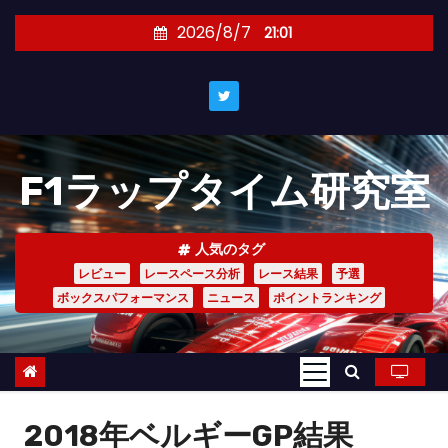
コ
2026/8/7
21:01
ン
テ
ン
ツ
へ
F1ラップタイム研究室
ス
キ
ッ
人気のタグ
プ
レビュー
レースペース分析
レース結果
予選
ボックスパフォーマンス
ニュース
ポイントランキング
2018年ベルギーGP結果