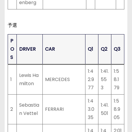
enberg
予選
P
O
DRIVER
CAR
Q1
Q2
Q3
S
1:4
1:41.
1:5
Lewis Ha
1
MERCEDES
2.9
55
8.1
milton
77
3
79
1:4
1:5
Sebastia
1:41.
2
FERRARI
3.0
8.9
n Vettel
501
35
05
1:4
1:4
2:01