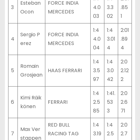
Esteban
FORCE INDIA
3
4.0
3.3
.85
Ocon
MERCEDES
03
02
1
1:4
1:4
2:01
Sergio P
FORCE INDIA
4
4.0
3.01
.89
erez
MERCEDES
04
4
4
1:4
1:4
2:0
Romain
5
HAAS FERRARI
3.5
3.0
2.12
Grosjean
97
42
2
1:4
1:41.
2:0
Kimi Räik
6
FERRARI
2.5
53
2.6
könen
85
3
71
RED BULL
1:4
1:4
2:0
Max Ver
7
RACING TAG
3.19
2.5
2.7
stappen