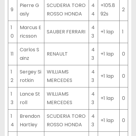
Pierre G
SCUDERIA TORO
4
+105.8
9
2
asly
ROSSO HONDA
4
92s
1
Marcus E
4
SAUBER FERRARI
+1 lap
1
0
ricsson
3
Carlos S
4
11
RENAULT
+1 lap
0
ainz
3
1
Sergey Si
WILLIAMS
4
+1 lap
0
2
rotkin
MERCEDES
3
1
Lance St
WILLIAMS
4
+1 lap
0
3
roll
MERCEDES
3
1
Brendon
SCUDERIA TORO
4
+1 lap
0
4
Hartley
ROSSO HONDA
3