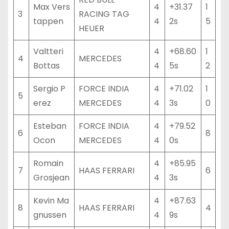
Max Vers
4
+31.37
1
3
RACING TAG
tappen
4
2s
5
HEUER
Valtteri
4
+68.60
1
4
MERCEDES
Bottas
4
5s
2
Sergio P
FORCE INDIA
4
+71.02
1
5
erez
MERCEDES
4
3s
0
Esteban
FORCE INDIA
4
+79.52
6
8
Ocon
MERCEDES
4
0s
Romain
4
+85.95
7
HAAS FERRARI
6
Grosjean
4
3s
Kevin Ma
4
+87.63
8
HAAS FERRARI
4
gnussen
4
9s