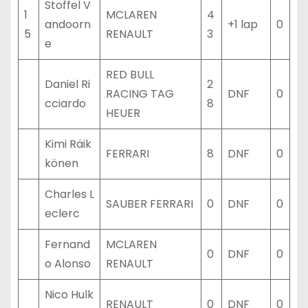
Stoffel V
1
MCLAREN
4
andoorn
+1 lap
0
5
RENAULT
3
e
RED BULL
Daniel Ri
2
RACING TAG
DNF
0
cciardo
8
HEUER
Kimi Räik
FERRARI
8
DNF
0
könen
Charles L
SAUBER FERRARI
0
DNF
0
eclerc
Fernand
MCLAREN
0
DNF
0
o Alonso
RENAULT
Nico Hulk
RENAULT
0
DNF
0