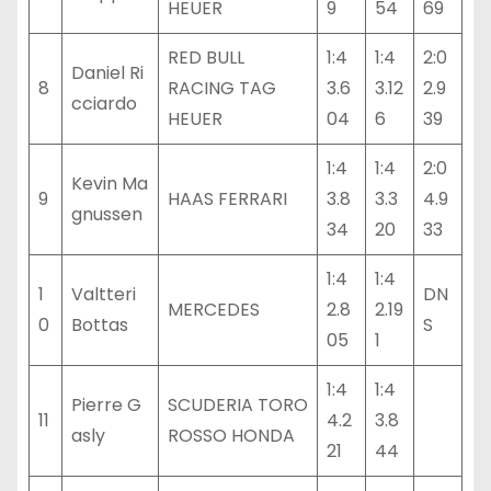
HEUER
9
54
69
RED BULL
1:4
1:4
2:0
Daniel Ri
8
RACING TAG
3.6
3.12
2.9
cciardo
HEUER
04
6
39
1:4
1:4
2:0
Kevin Ma
9
HAAS FERRARI
3.8
3.3
4.9
gnussen
34
20
33
1:4
1:4
1
Valtteri
DN
MERCEDES
2.8
2.19
0
Bottas
S
05
1
1:4
1:4
Pierre G
SCUDERIA TORO
11
4.2
3.8
asly
ROSSO HONDA
21
44