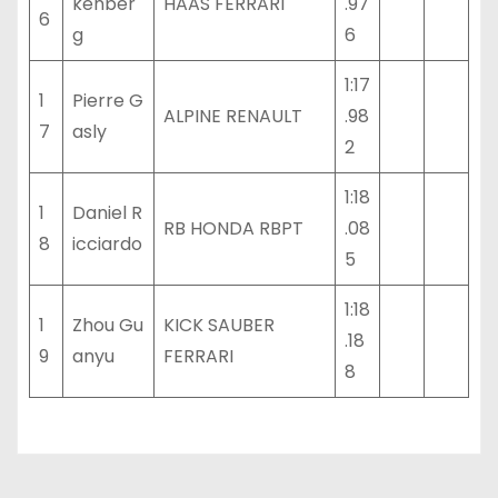
kenber
HAAS FERRARI
.97
6
g
6
1:17
1
Pierre G
ALPINE RENAULT
.98
7
asly
2
1:18
1
Daniel R
RB HONDA RBPT
.08
8
icciardo
5
1:18
1
Zhou Gu
KICK SAUBER
.18
9
anyu
FERRARI
8