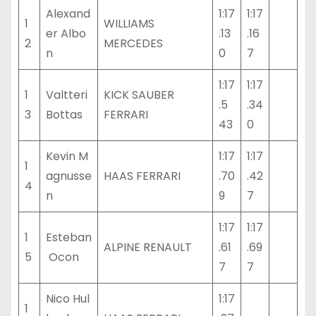
Alexand
1:17
1:17
1
WILLIAMS
er Albo
.13
.16
2
MERCEDES
n
0
7
1:17
1:17
1
Valtteri
KICK SAUBER
.5
.34
3
Bottas
FERRARI
43
0
Kevin M
1:17
1:17
1
agnusse
HAAS FERRARI
.70
.42
4
n
9
7
1:17
1:17
1
Esteban
ALPINE RENAULT
.61
.69
5
Ocon
7
7
Nico Hul
1:17
1