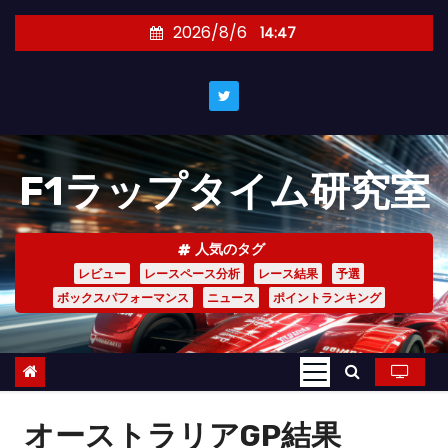
コ
2026/8/6
14:47
ン
テ
ン
ツ
へ
F1ラップタイム研究室
ス
キ
ッ
人気のタグ
プ
レビュー
レースペース分析
レース結果
予選
ボックスパフォーマンス
ニュース
ポイントランキング
オーストラリアGP結果