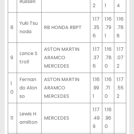
Russell
2
1
4
1:17
1:16
1:16
Yuki Tsu
8
RB HONDA RBPT
.35
.79
.78
noda
6
1
8
ASTON MARTIN
1:17
1:16
1:17
Lance S
9
ARAMCO
.37
.78
.07
troll
MERCEDES
6
0
2
Fernan
ASTON MARTIN
1:16
1:16
1:17
1
do Alon
ARAMCO
.99
.71
.55
0
so
MERCEDES
1
0
2
1:17
1:16
Lewis H
11
MERCEDES
.49
.96
amilton
9
0