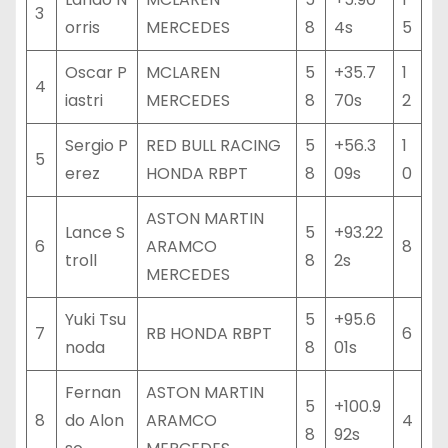
3
orris
MERCEDES
8
4s
5
Oscar P
MCLAREN
5
+35.7
1
4
iastri
MERCEDES
8
70s
2
Sergio P
RED BULL RACING
5
+56.3
1
5
erez
HONDA RBPT
8
09s
0
ASTON MARTIN
Lance S
5
+93.22
6
ARAMCO
8
troll
8
2s
MERCEDES
Yuki Tsu
5
+95.6
7
RB HONDA RBPT
6
noda
8
01s
Fernan
ASTON MARTIN
5
+100.9
8
do Alon
ARAMCO
4
8
92s