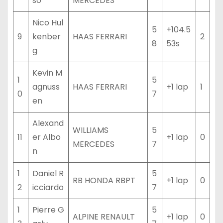
so
MERCEDES
Nico Hul
5
+104.5
9
kenber
HAAS FERRARI
2
8
53s
g
Kevin M
1
5
agnuss
HAAS FERRARI
+1 lap
1
0
7
en
Alexand
WILLIAMS
5
11
er Albo
+1 lap
0
MERCEDES
7
n
1
Daniel R
5
RB HONDA RBPT
+1 lap
0
2
icciardo
7
1
Pierre G
5
ALPINE RENAULT
+1 lap
0