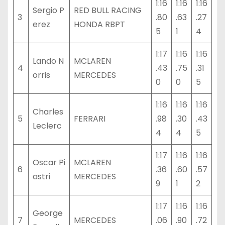
1:16
1:16
1:16
Sergio P
RED BULL RACING
3
.80
.63
.27
erez
HONDA RBPT
5
1
4
1:17
1:16
1:16
Lando N
MCLAREN
4
.43
.75
.31
orris
MERCEDES
0
0
5
1:16
1:16
1:16
Charles
5
FERRARI
.98
.30
.43
Leclerc
4
4
5
1:17
1:16
1:16
Oscar Pi
MCLAREN
6
.36
.60
.57
astri
MERCEDES
9
1
2
1:17
1:16
1:16
George
7
MERCEDES
.06
.90
.72