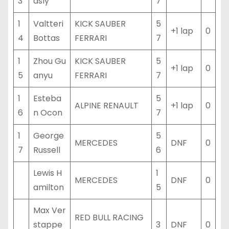
3
asly
7
1
Valtteri
KICK SAUBER
5
+1 lap
0
4
Bottas
FERRARI
7
1
Zhou Gu
KICK SAUBER
5
+1 lap
0
5
anyu
FERRARI
7
1
Esteba
5
ALPINE RENAULT
+1 lap
0
6
n Ocon
7
1
George
5
MERCEDES
DNF
0
7
Russell
6
Lewis H
1
MERCEDES
DNF
0
amilton
5
Max Ver
RED BULL RACING
stappe
3
DNF
0