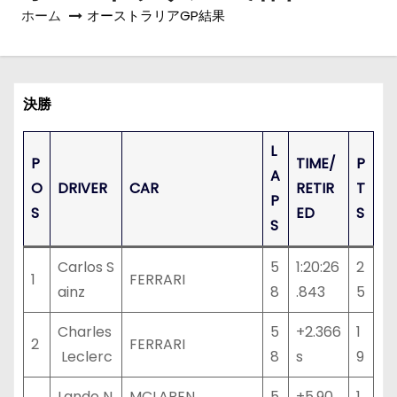
ホーム
オーストラリアGP結果
決勝
L
P
TIME/
P
A
O
DRIVER
CAR
RETIR
T
P
S
ED
S
S
Carlos S
5
1:20:26
2
1
FERRARI
ainz
8
.843
5
Charles
5
+2.366
1
2
FERRARI
Leclerc
8
s
9
Lando N
MCLAREN
5
+5.90
1