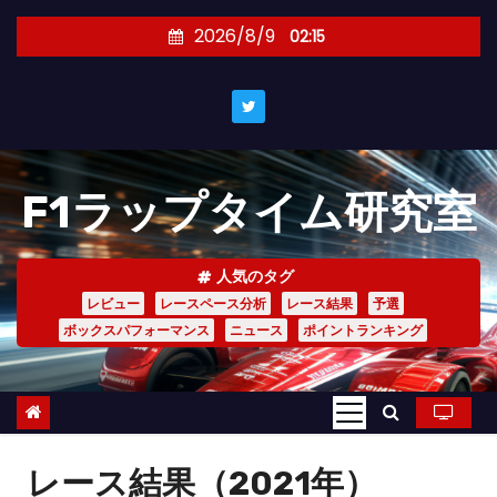
コ
2026/8/9
02:15
ン
テ
ン
ツ
へ
F1ラップタイム研究室
ス
キ
ッ
人気のタグ
プ
レビュー
レースペース分析
レース結果
予選
ボックスパフォーマンス
ニュース
ポイントランキング
レース結果（2021年）