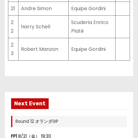
21
Andre Simon
Equipe Gordini
2
Scuderia Enrico
Harry Schell
2
Platé
2
Robert Manzon
Equipe Gordini
3
Next Event
Round 12 オランダGP
FP1
8/21（金） 19:30