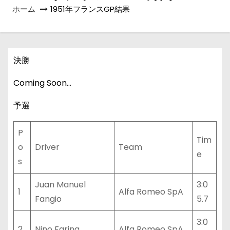
ホーム
1951年フランスGP結果
決勝
Coming Soon…
予選
P
Tim
o
Driver
Team
e
s
Juan Manuel
3:0
1
Alfa Romeo SpA
Fangio
5.7
3:0
2
Nino Farina
Alfa Romeo SpA