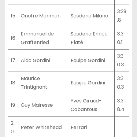
3:29
15
Onofre Marimon
Scuderia Milano
.8
Emmanuel de
Scuderia Enrico
3:3
16
Graffenried
Platé
0.1
3:3
17
Aldo Gordini
Equipe Gordini
0.3
Maurice
3:3
18
Equipe Gordini
Trintignant
0.3
Yves Giraud-
3:3
19
Guy Mairesse
Cabantous
8.4
2
Peter Whitehead
Ferrari
0