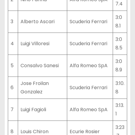
7.4
3:0
3
Alberto Ascari
Scuderia Ferrari
8.1
3:0
4
Luigi Villoresi
Scuderia Ferrari
8.5
3:0
5
Consalvo Sanesi
Alfa Romeo SpA
8.9
Jose Froilan
3:10.
6
Scuderia Ferrari
Gonzalez
8
3:13.
7
Luigi Fagioli
Alfa Romeo SpA
1
3:23
8
Louis Chiron
Ecurie Rosier