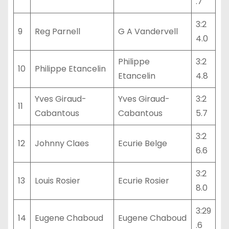
.7
3:2
9
Reg Parnell
G A Vandervell
4.0
Philippe
3:2
10
Philippe Etancelin
Etancelin
4.8
Yves Giraud-
Yves Giraud-
3:2
11
Cabantous
Cabantous
5.7
3:2
12
Johnny Claes
Ecurie Belge
6.6
3:2
13
Louis Rosier
Ecurie Rosier
8.0
3:29
14
Eugene Chaboud
Eugene Chaboud
.6