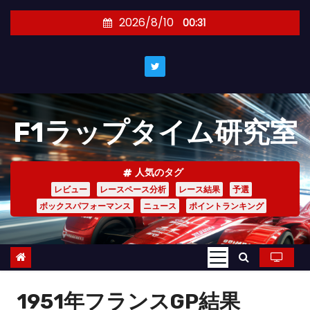
コ
2026/8/10
00:31
ン
テ
ン
ツ
へ
F1ラップタイム研究室
ス
キ
ッ
人気のタグ
プ
レビュー
レースペース分析
レース結果
予選
ボックスパフォーマンス
ニュース
ポイントランキング
1951年フランスGP結果