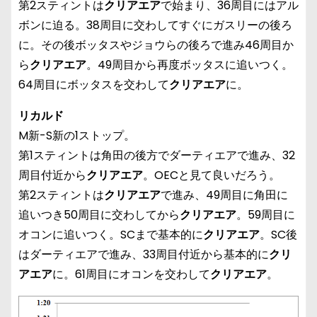
第2スティントは
クリアエア
で始まり、36周目にはアル
ボンに迫る。38周目に交わしてすぐにガスリーの後ろ
に。その後ボッタスやジョウらの後ろで進み46周目か
ら
クリアエア
。49周目から再度ボッタスに追いつく。
64周目にボッタスを交わして
クリアエア
に。
リカルド
M新-S新の1ストップ。
第1スティントは角田の後方でダーティエアで進み、32
周目付近から
クリアエア
。OECと見て良いだろう。
第2スティントは
クリアエア
で進み、49周目に角田に
追いつき50周目に交わしてから
クリアエア
。59周目に
オコンに追いつく。SCまで基本的に
クリアエア
。SC後
はダーティエアで進み、33周目付近から基本的に
クリ
アエア
に。61周目にオコンを交わして
クリアエア
。