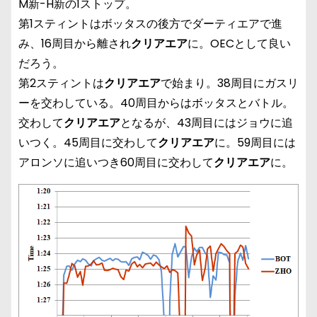
M新-H新の1ストップ。
第1スティントはボッタスの後方でダーティエアで進
み、16周目から離され
クリアエア
に。OECとして良い
だろう。
第2スティントは
クリアエア
で始まり。38周目にガスリ
ーを交わしている。40周目からはボッタスとバトル。
交わして
クリアエア
となるが、43周目にはジョウに追
いつく。45周目に交わして
クリアエア
に。59周目には
アロンソに追いつき60周目に交わして
クリアエア
に。