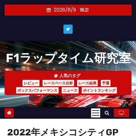
コ
2026/8/9
18:21
ン
テ
ン
ツ
へ
F1ラップタイム研究室
ス
キ
ッ
人気のタグ
プ
レビュー
レースペース分析
レース結果
予選
ボックスパフォーマンス
ニュース
ポイントランキング
2022年メキシコシティGP