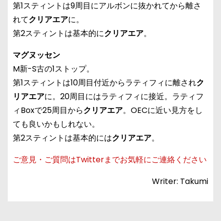
第1スティントは9周目にアルボンに抜かれてから離さ
れて
クリアエア
に。
第2スティントは基本的に
クリアエア
。
マグヌッセン
M新-S古の1ストップ。
第1スティントは10周目付近からラティフィに離され
ク
リアエア
に。20周目にはラティフィに接近。ラティフ
ィBoxで25周目から
クリアエア
。OECに近い見方をし
ても良いかもしれない。
第2スティントは基本的には
クリアエア
。
ご意見・ご質問はTwitterまでお気軽にご連絡ください
Writer: Takumi