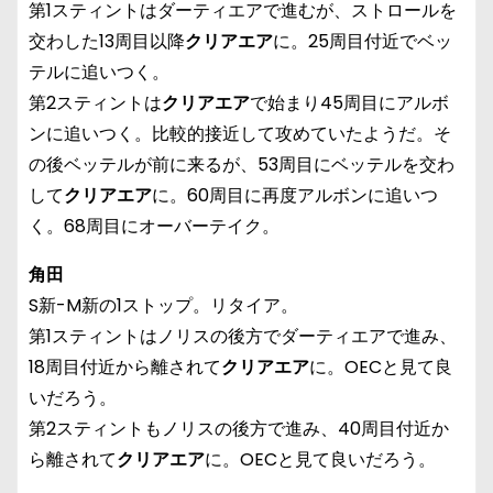
第1スティントはダーティエアで進むが、ストロールを
交わした13周目以降
クリアエア
に。25周目付近でベッ
テルに追いつく。
第2スティントは
クリアエア
で始まり45周目にアルボ
ンに追いつく。比較的接近して攻めていたようだ。そ
の後ベッテルが前に来るが、53周目にベッテルを交わ
して
クリアエア
に。60周目に再度アルボンに追いつ
く。68周目にオーバーテイク。
角田
S新-M新の1ストップ。リタイア。
第1スティントはノリスの後方でダーティエアで進み、
18周目付近から離されて
クリアエア
に。OECと見て良
いだろう。
第2スティントもノリスの後方で進み、40周目付近か
ら離されて
クリアエア
に。OECと見て良いだろう。