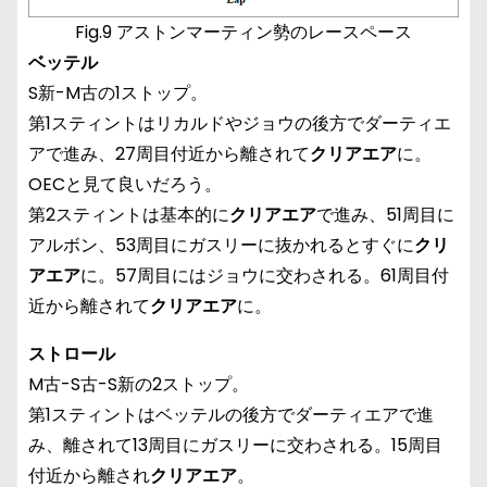
Fig.9 アストンマーティン勢のレースペース
ベッテル
S新-M古の1ストップ。
第1スティントはリカルドやジョウの後方でダーティエ
アで進み、27周目付近から離されて
クリアエア
に。
OECと見て良いだろう。
第2スティントは基本的に
クリアエア
で進み、51周目に
アルボン、53周目にガスリーに抜かれるとすぐに
クリ
アエア
に。57周目にはジョウに交わされる。61周目付
近から離されて
クリアエア
に。
ストロール
M古-S古-S新の2ストップ。
第1スティントはベッテルの後方でダーティエアで進
み、離されて13周目にガスリーに交わされる。15周目
付近から離され
クリアエア
。