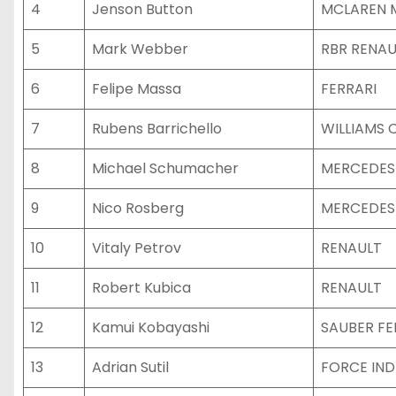
4
Jenson Button
MCLAREN 
5
Mark Webber
RBR RENAU
6
Felipe Massa
FERRARI
7
Rubens Barrichello
WILLIAMS
8
Michael Schumacher
MERCEDES
9
Nico Rosberg
MERCEDES
10
Vitaly Petrov
RENAULT
11
Robert Kubica
RENAULT
12
Kamui Kobayashi
SAUBER FE
13
Adrian Sutil
FORCE IND