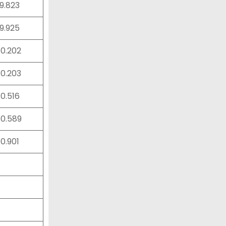
39.823
39.925
40.202
40.203
40.516
40.589
40.901