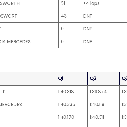
OSWORTH
51
+4 laps
COSWORTH
43
DNF
S
0
DNF
DIA MERCEDES
0
DNF
Q1
Q2
Q
LT
1:40.318
1:39.874
1:
MERCEDES
1:40.335
1:40.119
1:
1:40.170
1:40.311
1: