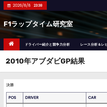
コ
2026/8/8
23:38
ン
テ
F1ラップタイム研究室
ン
ツ
へ
ス
ドライバー紹介と競争力分析
レース分析＆レ
キ
ッ
2010年アブダビGP結果
プ
決勝
POS
DRIVER
CAR