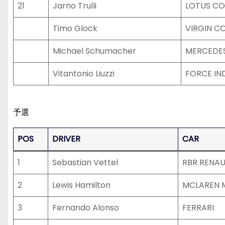
21
Jarno Trulli
LOTUS C
Timo Glock
VIRGIN 
Michael Schumacher
MERCEDE
Vitantonio Liuzzi
FORCE IN
予選
POS
DRIVER
CAR
1
Sebastian Vettel
RBR RENAU
2
Lewis Hamilton
MCLAREN 
3
Fernando Alonso
FERRARI