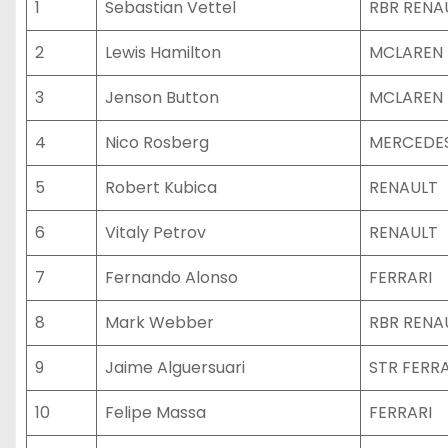
1
Sebastian Vettel
RBR RENA
2
Lewis Hamilton
MCLAREN
3
Jenson Button
MCLAREN
4
Nico Rosberg
MERCEDE
5
Robert Kubica
RENAULT
6
Vitaly Petrov
RENAULT
7
Fernando Alonso
FERRARI
8
Mark Webber
RBR RENA
9
Jaime Alguersuari
STR FERRA
10
Felipe Massa
FERRARI