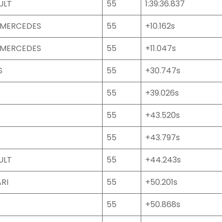
ULT
55
1:39:36.837
 MERCEDES
55
+10.162s
 MERCEDES
55
+11.047s
S
55
+30.747s
55
+39.026s
55
+43.520s
55
+43.797s
ULT
55
+44.243s
RI
55
+50.201s
55
+50.868s