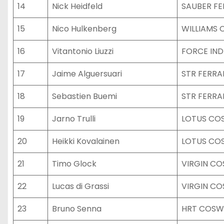
14
Nick Heidfeld
SAUBER FE
15
Nico Hulkenberg
WILLIAMS
16
Vitantonio Liuzzi
FORCE IND
17
Jaime Alguersuari
STR FERRA
18
Sebastien Buemi
STR FERRA
19
Jarno Trulli
LOTUS CO
20
Heikki Kovalainen
LOTUS CO
21
Timo Glock
VIRGIN C
22
Lucas di Grassi
VIRGIN C
23
Bruno Senna
HRT COS