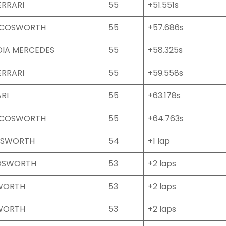
ERRARI
55
+51.551s
S COSWORTH
55
+57.686s
DIA MERCEDES
55
+58.325s
ERRARI
55
+59.558s
RI
55
+63.178s
S COSWORTH
55
+64.763s
OSWORTH
54
+1 lap
COSWORTH
53
+2 laps
WORTH
53
+2 laps
WORTH
53
+2 laps