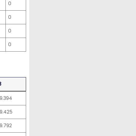
0
0
0
0
3
39.394
39.425
39.792