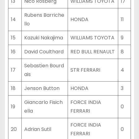
13
Nico Rosberg
WILLIAMS TOYOTA
17
Rubens Barriche
14
HONDA
11
llo
15
Kazuki Nakajima
WILLIAMS TOYOTA
9
16
David Coulthard
RED BULL RENAULT
8
Sebastien Bourd
17
STR FERRARI
4
ais
18
Jenson Button
HONDA
3
Giancarlo Fisich
FORCE INDIA
19
0
ella
FERRARI
FORCE INDIA
20
Adrian Sutil
0
FERRARI