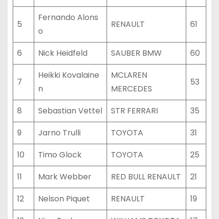
Fernando Alons
5
RENAULT
61
o
6
Nick Heidfeld
SAUBER BMW
60
Heikki Kovalaine
MCLAREN
7
53
n
MERCEDES
8
Sebastian Vettel
STR FERRARI
35
9
Jarno Trulli
TOYOTA
31
10
Timo Glock
TOYOTA
25
11
Mark Webber
RED BULL RENAULT
21
12
Nelson Piquet
RENAULT
19