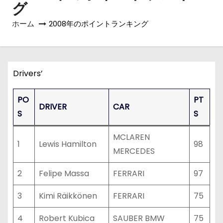
グ
ホーム
2008年のポイントランキング
Drivers’
PO
PT
DRIVER
CAR
S
S
MCLAREN
1
Lewis Hamilton
98
MERCEDES
2
Felipe Massa
FERRARI
97
3
Kimi Räikkönen
FERRARI
75
4
Robert Kubica
SAUBER BMW
75