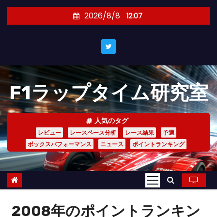
コ
2026/8/8
12:07
ン
テ
ン
ツ
へ
F1ラップタイム研究室
ス
キ
ッ
人気のタグ
プ
レビュー
レースペース分析
レース結果
予選
ボックスパフォーマンス
ニュース
ポイントランキング
2008年のポイントランキン