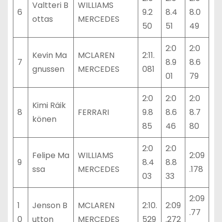
Valtteri B
WILLIAMS
6
9.2
8.4
8.0
ottas
MERCEDES
50
51
49
2:0
2:0
Kevin Ma
MCLAREN
2:11.
7
8.9
8.6
gnussen
MERCEDES
081
01
79
2:0
2:0
2:0
Kimi Räik
8
FERRARI
9.8
8.6
8.7
könen
85
46
80
2:0
2:0
Felipe Ma
WILLIAMS
2:09
9
8.4
8.8
ssa
MERCEDES
.178
03
33
2:09
1
Jenson B
MCLAREN
2:10.
2:09
.77
0
utton
MERCEDES
529
.272