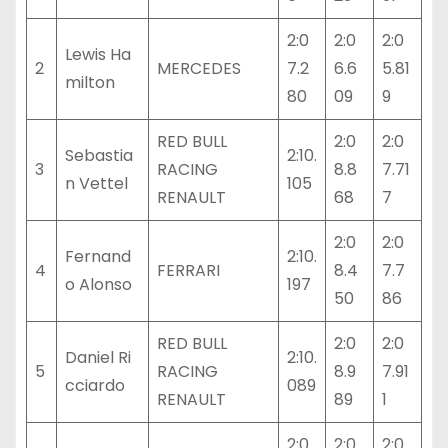
2:0
2:0
2:0
Lewis Ha
2
MERCEDES
7.2
6.6
5.81
milton
80
09
9
RED BULL
2:0
2:0
Sebastia
2:10.
3
RACING
8.8
7.71
n Vettel
105
RENAULT
68
7
2:0
2:0
Fernand
2:10.
4
FERRARI
8.4
7.7
o Alonso
197
50
86
RED BULL
2:0
2:0
Daniel Ri
2:10.
5
RACING
8.9
7.91
cciardo
089
RENAULT
89
1
2:0
2:0
2:0