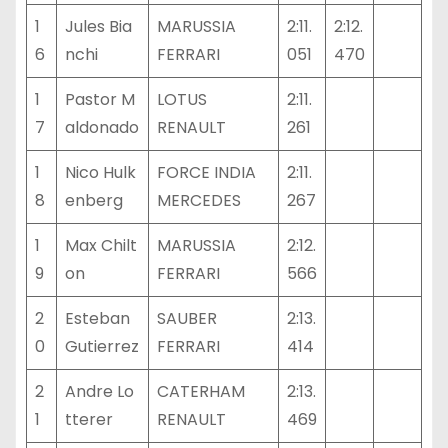
1
Jules Bia
MARUSSIA
2:11.
2:12.
6
nchi
FERRARI
051
470
1
Pastor M
LOTUS
2:11.
7
aldonado
RENAULT
261
1
Nico Hulk
FORCE INDIA
2:11.
8
enberg
MERCEDES
267
1
Max Chilt
MARUSSIA
2:12.
9
on
FERRARI
566
2
Esteban
SAUBER
2:13.
0
Gutierrez
FERRARI
414
2
Andre Lo
CATERHAM
2:13.
1
tterer
RENAULT
469