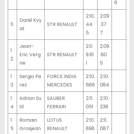
6
2:10.
2:09
Daniil Kvy
11
STR RENAULT
44
.37
at
5
7
Jean-
2:0
2:09
1
Eric Verg
STR RENAULT
9.81
.80
2
ne
1
5
1
Sergio Pe
FORCE INDIA
2:10.
2:10.
3
rez
MERCEDES
666
084
1
Adrian Su
SAUBER
2:11.
2:10.
4
til
FERRARI
051
238
1
Romain
LOTUS
2:10.
2:11.
5
Grosjean
RENAULT
898
087