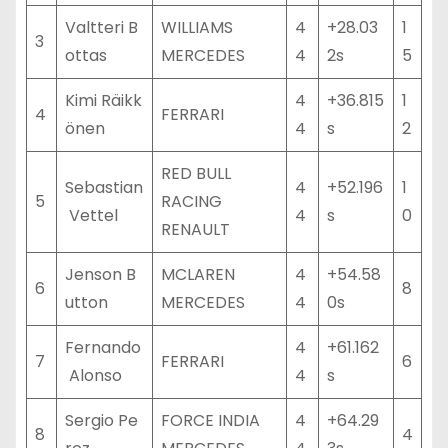
Valtteri B
WILLIAMS
4
+28.03
1
3
ottas
MERCEDES
4
2s
5
Kimi Räikk
4
+36.815
1
4
FERRARI
önen
4
s
2
RED BULL
Sebastian
4
+52.196
1
5
RACING
Vettel
4
s
0
RENAULT
Jenson B
MCLAREN
4
+54.58
6
8
utton
MERCEDES
4
0s
Fernando
4
+61.162
7
FERRARI
6
Alonso
4
s
Sergio Pe
FORCE INDIA
4
+64.29
8
4