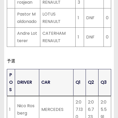
rosjean
RENAULT
3
Pastor M
LOTUS
1
DNF
0
aldonado
RENAULT
Andre Lot
CATERHAM
1
DNF
0
terer
RENAULT
予選
P
O
DRIVER
CAR
Q1
Q2
Q3
S
2:0
2:0
2:0
Nico Ros
1
MERCEDES
7.13
6.7
5.5
berg
0
23
91