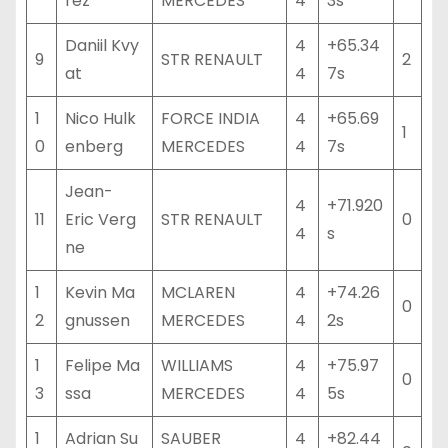
rez
MERCEDES
4
3s
Daniil Kvy
4
+65.34
9
STR RENAULT
2
at
4
7s
1
Nico Hulk
FORCE INDIA
4
+65.69
1
0
enberg
MERCEDES
4
7s
Jean-
4
+71.920
11
Eric Verg
STR RENAULT
0
4
s
ne
1
Kevin Ma
MCLAREN
4
+74.26
0
2
gnussen
MERCEDES
4
2s
1
Felipe Ma
WILLIAMS
4
+75.97
0
3
ssa
MERCEDES
4
5s
1
Adrian Su
SAUBER
4
+82.44