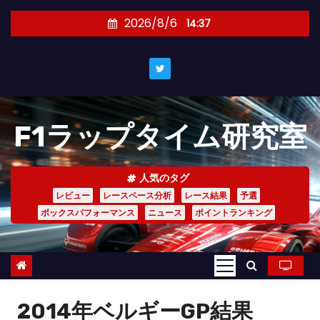
コ
2026/8/6
14:37
ン
テ
ン
ツ
へ
F1ラップタイム研究室
ス
キ
ッ
人気のタグ
プ
レビュー
レースペース分析
レース結果
予選
ボックスパフォーマンス
ニュース
ポイントランキング
2014年ベルギーGP結果