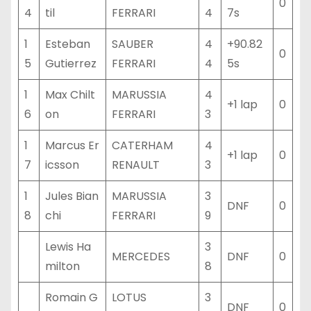
0
4
til
FERRARI
4
7s
1
Esteban
SAUBER
4
+90.82
0
5
Gutierrez
FERRARI
4
5s
1
Max Chilt
MARUSSIA
4
+1 lap
0
6
on
FERRARI
3
1
Marcus Er
CATERHAM
4
+1 lap
0
7
icsson
RENAULT
3
1
Jules Bian
MARUSSIA
3
DNF
0
8
chi
FERRARI
9
Lewis Ha
3
MERCEDES
DNF
0
milton
8
Romain G
LOTUS
3
DNF
0