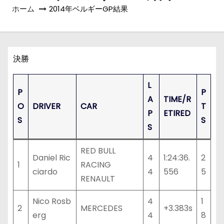
ホーム
2014年ベルギーGP結果
決勝
L
P
P
A
TIME/R
O
DRIVER
CAR
T
P
ETIRED
S
S
S
RED BULL
Daniel Ric
4
1:24:36.
2
1
RACING
ciardo
4
556
5
RENAULT
Nico Rosb
4
1
2
MERCEDES
+3.383s
erg
4
8