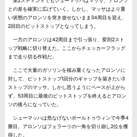
第2スティントでもシューマッハはマッサ、アロンソ
との差を確実に広げていく。しかし、マッサはより重
い状態のアロンソを突き放せないまま34周目を迎え、
2回目のピットストップとなってしまう。
一方のアロンソは42周目まで引っ張り、変則2スト
ップ戦略に切り替えた。ここからチェッカーフラッグ
まで走り切る作戦だ。
ここで大量のガソリンを積み重くなったアロンソに
対して、ピットストップ1回分のギャップを築きたい3
ストップのマッサ。しかし思うようにペースが上がら
ず、53周目に最後のピットストップを終えるとアロン
ソの後ろになっていた。
シューマッハは危なげないポールトゥウィンで今季4
勝目。アロンソはフェラーリの一角を切り崩し2位を獲
得した。