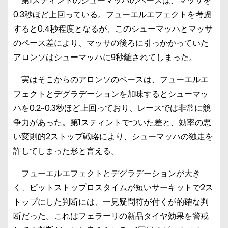
第1スティントのシューマッハのペースは、マッサを
0.3秒ほど上回っている。フューエルエフェクトを考慮
すると0.4秒程度となるが、このシューマッハとマッサ
のペース差により、マッサの後ろに引っかかっていた
アロンソはシューマッハに9秒離されてしまった。
実はそこからのアロンソのペースは、フューエルエ
フェクトとデグラデーションを加味するとシューマッ
ハを0.2~0.3秒ほど上回っており、レースでは非常に競
争力があった。第1スティントでついた差と、効率の悪
い変則的2ストップ戦略により、シューマッハの独走を
許してしまった形と言える。
フューエルエフェクトとデグラデーションが大き
く、ピットストップロスタイムが短いサーキットで2ス
トップにした判断には、一見疑問符が付くが的確な判
断だった。これはフェラーリの新品タイヤ効果を警戒