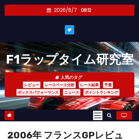
コ
2026/8/7
08:12
ン
テ
ン
ツ
へ
F1ラップタイム研究室
ス
キ
ッ
人気のタグ
プ
レビュー
レースペース分析
レース結果
予選
ボックスパフォーマンス
ニュース
ポイントランキング
2006年 フランスGPレビュ