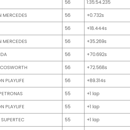
56
1:35:54.235
N MERCEDES
56
+0.732s
56
+18.444s
N MERCEDES
56
+35.269s
NDA
56
+70.692s
 COSWORTH
56
+72.568s
N PLAYLIFE
56
+89.314s
PETRONAS
55
+1 lap
N PLAYLIFE
55
+1 lap
 SUPERTEC
55
+1 lap