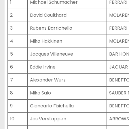
1
Michael Schumacher
FERRARI
2
David Coulthard
MCLARE
3
Rubens Barrichello
FERRARI
4
Mika Hakkinen
MCLARE
5
Jacques Villeneuve
BAR HO
6
Eddie Irvine
JAGUAR
7
Alexander Wurz
BENETTO
8
Mika Salo
SAUBER 
9
Giancarlo Fisichella
BENETTO
10
Jos Verstappen
ARROWS