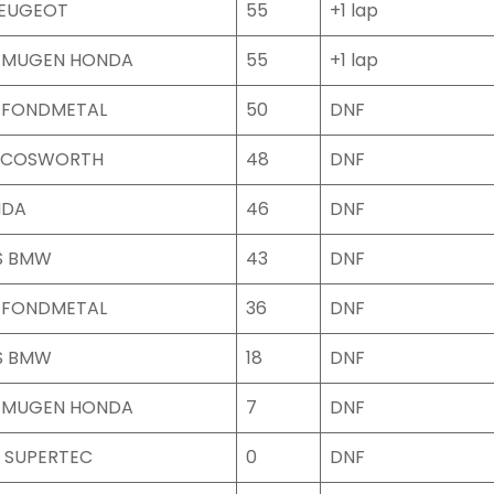
PEUGEOT
55
+1 lap
 MUGEN HONDA
55
+1 lap
 FONDMETAL
50
DNF
 COSWORTH
48
DNF
NDA
46
DNF
S BMW
43
DNF
 FONDMETAL
36
DNF
S BMW
18
DNF
 MUGEN HONDA
7
DNF
 SUPERTEC
0
DNF