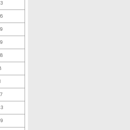
53
96
39
09
88
8
1
87
43
89