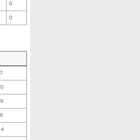
0
0
97
60
89
96
44