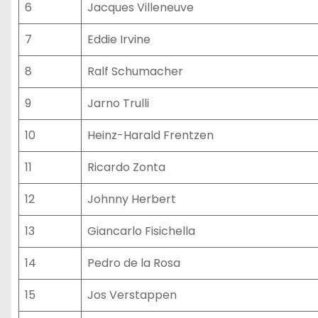
6
Jacques Villeneuve
7
Eddie Irvine
8
Ralf Schumacher
9
Jarno Trulli
10
Heinz-Harald Frentzen
11
Ricardo Zonta
12
Johnny Herbert
13
Giancarlo Fisichella
14
Pedro de la Rosa
15
Jos Verstappen