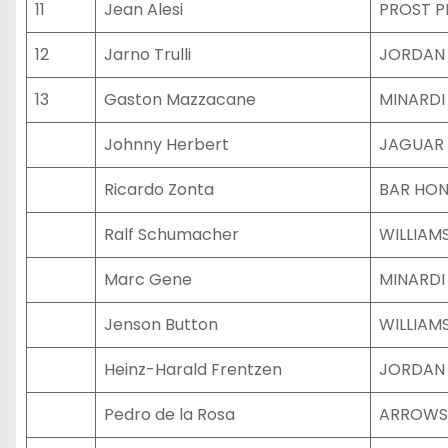
11
Jean Alesi
PROST 
12
Jarno Trulli
JORDAN
13
Gaston Mazzacane
MINARDI
Johnny Herbert
JAGUAR
Ricardo Zonta
BAR HO
Ralf Schumacher
WILLIAM
Marc Gene
MINARDI
Jenson Button
WILLIAM
Heinz-Harald Frentzen
JORDAN
Pedro de la Rosa
ARROWS