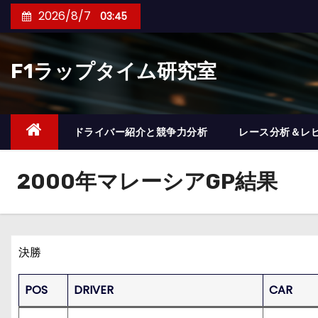
コ
2026/8/7
03:45
ン
テ
F1ラップタイム研究室
ン
ツ
へ
ス
ドライバー紹介と競争力分析
レース分析＆レ
キ
ッ
2000年マレーシアGP結果
プ
決勝
POS
DRIVER
CAR