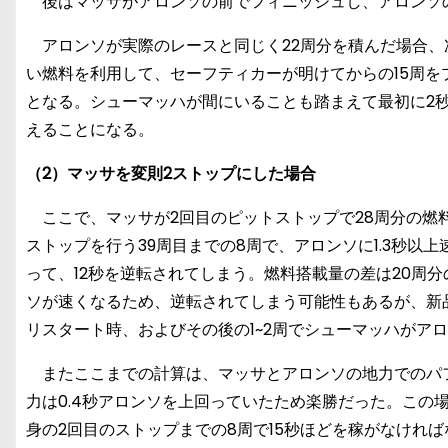
後はマッサがアロンソの前でフィニッシュし、アロンソの
アロンソが実際のレースと同じく22周分を積んだ場合、次
い燃料を利用して、セーフティカーが明けてからの15周を
となる。シューマッハが間にいることも踏まえて最初に2秒
えることになる。
（2）マッサを変則2ストップにした場合
ここで、マッサが2回目のピットストップで28周分の燃
ストップを行う39周目までの8周で、アロンソに1.3秒
って、12秒を逆転されてしまう。燃料搭載量の差は20周分のた
ソが速くなるため、逆転されてしまう可能性もあるが、新
リスタート時、およびその後の1~2周でシューマッハがア
またここまでの計算は、マッサとアロンソの地力でのパ
力は0.4秒アロンソを上回っていたため楽勝だった。この場
身の2回目のストップまでの8周で15秒ほどを稼がなけれ