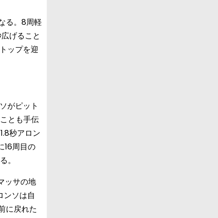
なる。8周軽
秒広げること
ストップを迎
ソがピット
いことも手伝
1.8秒アロン
16周目の
がる。
マッサの地
ロンソは自
前に戻れた