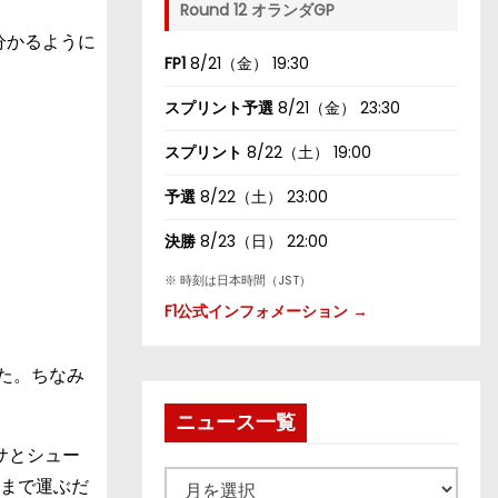
Round 12 オランダGP
分かるように
FP1
8/21（金） 19:30
スプリント予選
8/21（金） 23:30
スプリント
8/22（土） 19:00
予選
8/22（土） 23:00
決勝
8/23（日） 22:00
※ 時刻は日本時間（JST）
F1公式インフォメーション →
た。ちなみ
ニュース一覧
サとシュー
ニ
ュまで運ぶだ