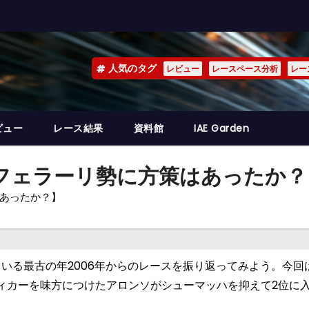
人気のタグ
レビュー
レースペース分析
レー
ビュー
レース結果
資料館
IAE Garden
 【フェラーリ勢に方策はあったか？
はあったか？】
いる最古の年2006年からのレースを振り返ってみよう。今回
ィカーを味方につけたアロンソがシューマッハを抑えて2位に