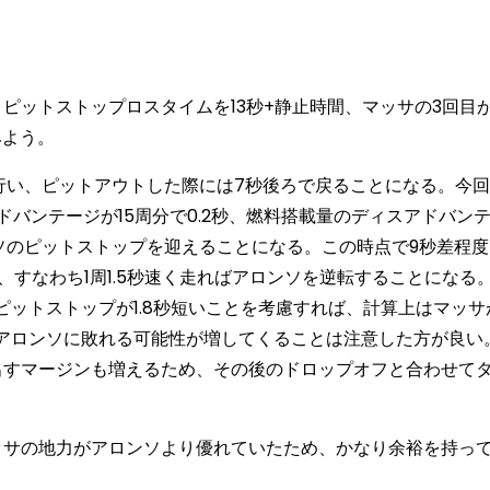
ットストップロスタイムを13秒+静止時間、マッサの3回目が
みよう。
行い、ピットアウトした際には7秒後ろで戻ることになる。今
のアドバンテージが15周分で0.2秒、燃料搭載量のディスアドバン
ロンソのピットストップを迎えることになる。この時点で9秒差程
、すなわち1周1.5秒速く走ればアロンソを逆転することになる
ピットストップが1.8秒短いことを考慮すれば、計算上はマッサ
アロンソに敗れる可能性が増してくることは注意した方が良い
出すマージンも増えるため、その後のドロップオフと合わせて
サの地力がアロンソより優れていたため、かなり余裕を持っ