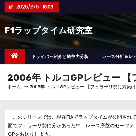
コ
2026/8/6
18:08
ン
テ
F1ラップタイム研究室
ン
ツ
へ
ス
ドライバー紹介と競争力分析
レース分析＆レ
キ
ッ
2006年 トルコGPレビュー
プ
ホーム
2006年 トルコGPレビュー 【フェラーリ勢に方策
このシリーズでは、現在FIAでラップタイムが公開されて
面でフェラーリ勢に分があった中、レース序盤のセーフテ
GPをお送りしよう。