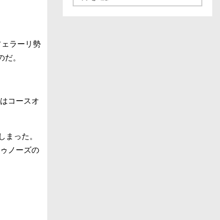
ュ
ー
ス
フェラーリ勢
一
のだ。
覧
ではコースオ
しまった。
トゥノーズの