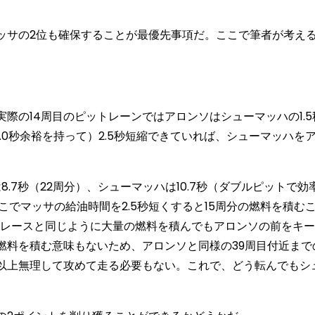
サの2位も確保することが最優先事項だ。ここで筆者が考え
の14周目のピットレーンではアロンソはシューマッハの1.5
.0秒余裕を持って）2.5秒短縮できていれば、シューマッハを
.7秒（22周分）、シューマッハは10.7秒（ダブルピットで効
こでマッサの給油時間を2.5秒短くすると15周分の燃料を積む
のレースと同じように大量の燃料を積んでもアロンソの前をキ
燃料を積む意味もないため、アロンソと同様の39周目付近まで
以上無理して攻めて走る必要もない。これで、どう転んでもシ