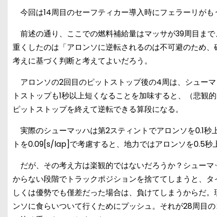
今回は14周目のセーフティカー導入時にフェラーリがも
前述の通り、ここでの燃料補給量はマッサが39周目まで、
重くしたのは「アロンソに逆転されるのは不可避のため、
考えに基づく判断と考えてよいだろう。
アロンソの2回目のピットストップ後の4周は、シューマ
トストップも1秒以上短くなることを加味すると、（悲観的
ピットストップを終えて逆転できる算段になる。
実際のシューマッハは第2スティントでアロンソを0.1秒
トを0.09[s/lap]で考慮すると、地力ではアロンソを0.5
だが、その考え方は楽観的ではないだろうか？シューマッ
からない段階でトラックポジションを捨ててしまうと、タ
しくは優勢でも僅差だった場合は、負けてしまうからだ。
ンソに食らいついて行くためにプッシュ。それが28周目の