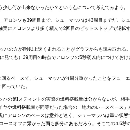
う少し何か出来なかったか？という点について考えてみよう。
アロンソも39周目まで、シューマッハは43周目までだ。シ
確実にアロンソより多く積んで2回目のピットストップで逆転
ッハの方が1秒以上速く走れることがグラフからも読み取れる
に見ても）39周目の時点でアロンソの5秒弱以内につけておけ
上回るペースで、シューマッハが4周分重かったことをフュー
秒上回っていた。
ハの第1スティントの実際の燃料搭載量は分からないが、相手
イヤや燃料搭載量が同等だった場合の「地力のレースペース」
現にアロンソのペースは意外と速く、シューマッハは重い状態
コースオフに繋がった面も多分にあるだろう。そこでの4.5秒