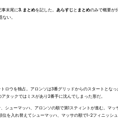
記事末尾に
3. まとめ
を記した。
あらすじ
と
まとめ
のみで概要が
題ない。
トロウを独占。アロンソは3番グリッドからのスタートとなっ
のアタックではミスがあり2番手に沈んでしまった形だ。
、シューマッハ、アロンソの順で第1スティントが進む。マッ
順位を入れ替えてシューマッハ、マッサの順で1−2フィニッシ