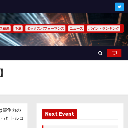
ス結果
予選
ボックスパフォーマンス
ニュース
ポイントランキング
】
は競争力の
Next Event
入ったトルコ