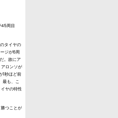
45周目
回のタイヤの
テージが6周
度だ。故にア
。アロンソが
が1秒ほど前
。最も、こ
タイヤの特性
て勝つことが