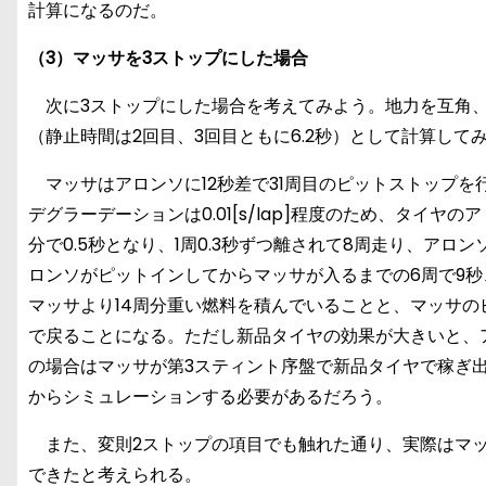
計算になるのだ。
（3）
マッサを3ストップにした場合
次に3ストップにした場合を考えてみよう。地力を互角、ピ
（静止時間は2回目、3回目ともに6.2秒）として計算して
マッサはアロンソに12秒差で31周目のピットストップを
デグラーデーションは0.01[s/lap]程度のため、タイヤ
分で0.5秒となり、1周0.3秒ずつ離されて8周走り、ア
ロンソがピットインしてからマッサが入るまでの6周で9秒
マッサより14周分重い燃料を積んでいることと、マッサの
で戻ることになる。ただし新品タイヤの効果が大きいと、
の場合はマッサが第3スティント序盤で新品タイヤで稼ぎ
からシミュレーションする必要があるだろう。
また、変則2ストップの項目でも触れた通り、実際はマッ
できたと考えられる。