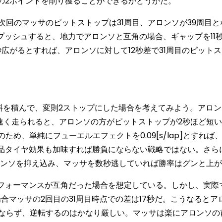
2ポイントを削り獲ることができるかどうかだ。
回のマッサのピットストップは31周目、アロンソが39周目と
プッシュすると、地力でアロンソと互角の場合、ギャップを11
広がるとすれば、アロンソに対して12秒差で31周目のピット
料を積んで、変則2ストップにした場合を考えてみよう。アロン
以上速く走られると、アロンソの方がピットストップが2秒ほど短
め、単純にフューエルエフェクトを0.09[s/lap]とすれば、
品タイヤ効果も加味すれば勝負にならない戦略ではない。さらに
ロンソを抑え込み、マッサを数秒逃していれば勝率はグンと上
フォーマンスが互角だった場合を想定している。しかし、実際
合マッサの2回目の31周目時点での差は17秒だ。こうなるとア
ばならず、逆転するのはかなり厳しい。マッサは楽にアロンソの