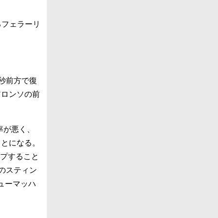
るフェラーリ
秒前方で復
アロンソの前
率が悪く、
ことになる。
ープすること
のスティン
ューマッハ