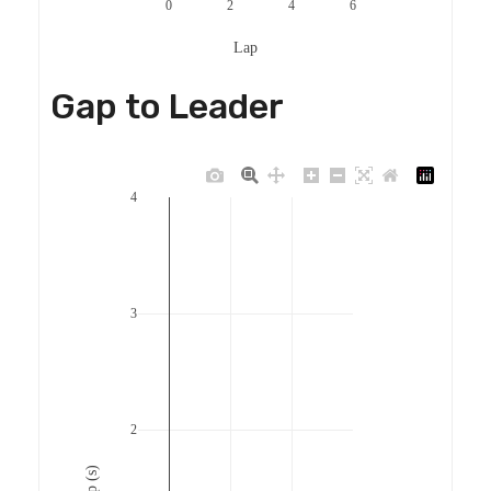
0
2
4
6
Lap
Gap to Leader
4
3
2
Gap (s)