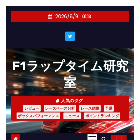
コ
2026/8/9
01:13
ン
テ
ン
ツ
へ
F1ラップタイム研究
ス
キ
室
ッ
プ
人気のタグ
レビュー
レースペース分析
レース結果
予選
ボックスパフォーマンス
ニュース
ポイントランキング