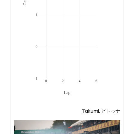
1
0
−1
0
2
4
6
Lap
Takumi, ピトゥナ