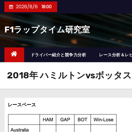
コ
2026/8/6
18:00
ン
テ
F1ラップタイム研究室
ン
ツ
へ
ス
ドライバー紹介と競争力分析
レース分析＆レ
キ
ッ
2018年 ハミルトンvsボッタス
プ
レースペース