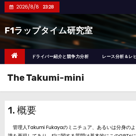
コ
2026/8/8
23:28
ン
テ
F1ラップタイム研究室
ン
ツ
へ
ス
ドライバー紹介と競争力分析
レース分析＆レ
キ
ッ
The Takumi-mini
プ
1. 概要
管理人Takumi Fukayaのミニチュア、あるいは分身のようなA
識を再現してあり、F1に関する質問は基本的にこのGPTs