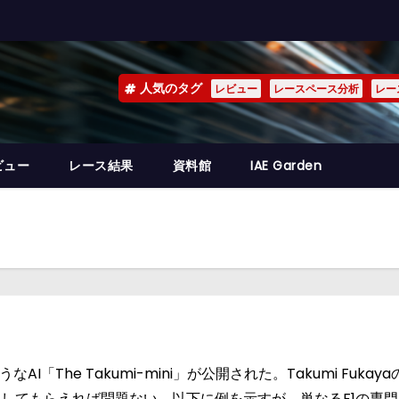
人気のタグ
レビュー
レースペース分析
レー
ビュー
レース結果
資料館
IAE Garden
I「The Takumi-mini」が公開された。Takumi Fukay
にしてもらえれば問題ない。以下に例を示すが、単なるF1の専