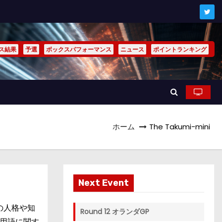
ス結果
予選
ボックスパフォーマンス
ニュース
ポイントランキング
ホーム
The Takumi-mini
Next Event
aの人格や知
Round 12 オランダGP
門用語に関す