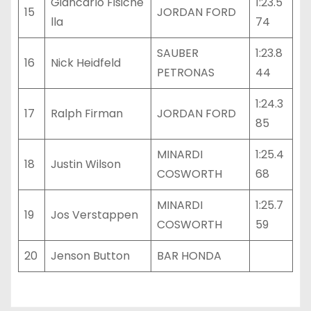
Giancarlo Fisiche
1:23.5
15
JORDAN FORD
lla
74
SAUBER
1:23.8
16
Nick Heidfeld
PETRONAS
44
1:24.3
17
Ralph Firman
JORDAN FORD
85
MINARDI
1:25.4
18
Justin Wilson
COSWORTH
68
MINARDI
1:25.7
19
Jos Verstappen
COSWORTH
59
20
Jenson Button
BAR HONDA