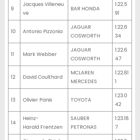
Jacques Villeneu
1:22.5
9
BAR HONDA
ve
91
JAGUAR
1:22.6
10
Antonio Pizzonia
COSWORTH
34
JAGUAR
1:22.6
11
Mark Webber
COSWORTH
47
MCLAREN
1:22.81
12
David Coulthard
MERCEDES
1
1:23.0
13
Olivier Panis
TOYOTA
42
Heinz-
SAUBER
1:23.18
14
Harald Frentzen
PETRONAS
7