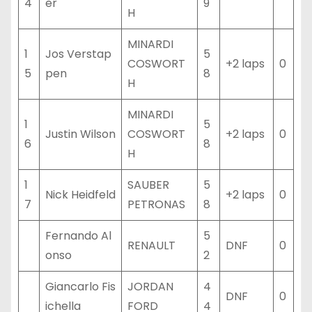
4
er
9
H
MINARDI
1
Jos Verstap
5
COSWORT
+2 laps
0
5
pen
8
H
MINARDI
1
5
Justin Wilson
COSWORT
+2 laps
0
6
8
H
1
SAUBER
5
Nick Heidfeld
+2 laps
0
7
PETRONAS
8
Fernando Al
5
RENAULT
DNF
0
onso
2
Giancarlo Fis
JORDAN
4
DNF
0
ichella
FORD
4