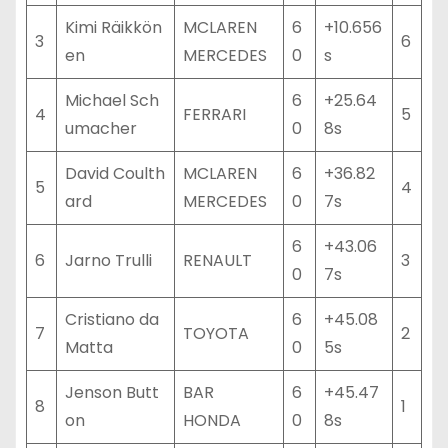
Kimi Räikkön
MCLAREN
6
+10.656
3
6
en
MERCEDES
0
s
Michael Sch
6
+25.64
4
FERRARI
5
umacher
0
8s
David Coulth
MCLAREN
6
+36.82
5
4
ard
MERCEDES
0
7s
6
+43.06
6
Jarno Trulli
RENAULT
3
0
7s
Cristiano da
6
+45.08
7
TOYOTA
2
Matta
0
5s
Jenson Butt
BAR
6
+45.47
8
1
on
HONDA
0
8s