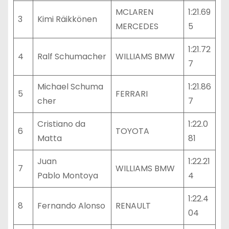
MCLAREN
1:21.69
3
Kimi Räikkönen
MERCEDES
5
1:21.72
4
Ralf Schumacher
WILLIAMS BMW
7
Michael Schuma
1:21.86
5
FERRARI
cher
7
Cristiano da
1:22.0
6
TOYOTA
Matta
81
Juan
1:22.21
7
WILLIAMS BMW
Pablo Montoya
4
1:22.4
8
Fernando Alonso
RENAULT
04