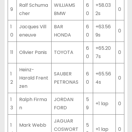
Ralf Schuma
WILLIAMS
6
+58.03
9
0
cher
BMW
0
2s
1
Jacques Vill
BAR
6
+63.56
0
0
eneuve
HONDA
0
9s
6
+65.20
11
Olivier Panis
TOYOTA
0
0
7s
Heinz-
1
SAUBER
6
+65.56
Harald Frent
0
2
PETRONAS
0
4s
zen
1
Ralph Firma
JORDAN
5
+1 lap
0
3
n
FORD
9
JAGUAR
1
Mark Webb
5
COSWORT
+1 lap
0