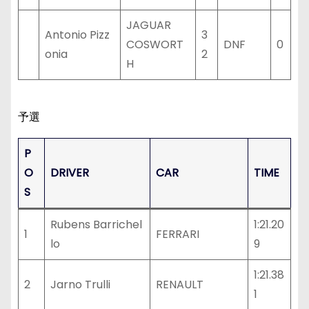
JAGUAR
Antonio Pizz
3
COSWORT
DNF
0
onia
2
H
予選
P
O
DRIVER
CAR
TIME
S
Rubens Barrichel
1:21.20
1
FERRARI
lo
9
1:21.38
2
Jarno Trulli
RENAULT
1