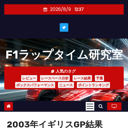
コ
2026/8/9
12:37
ン
テ
ン
ツ
へ
F1ラップタイム研究室
ス
キ
ッ
人気のタグ
プ
レビュー
レースペース分析
レース結果
予選
ボックスパフォーマンス
ニュース
ポイントランキング
2003年イギリスGP結果