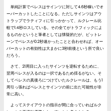
単純計算でペレスはサインツに対して4.6秒稼いでオ
ーバーカットしたことになる。ただしサインツはアウ
トラップでラティフィに引っかかって、ルクレール比
較で1.4秒ロスしている。その全てがトラフィックによ
るものかというと筆者としては懐疑的だが、ピットレ
ーンでペレスが0.2秒速かったことと合わせれば、オー
バーカットの有効性は大まかに3秒前後という所で良い
だろう。
さて、21周目に入ったサインツを逆転するために、
翌周ペレスが入るのは一択であるため揺るがない。そ
してペレスの真後ろにつけていたルクレールは、もう1
周引っ張ればペレスとサインツの前に出た可能性が非
常に高い。
よってステイアウトの指示が間に合っていればルク