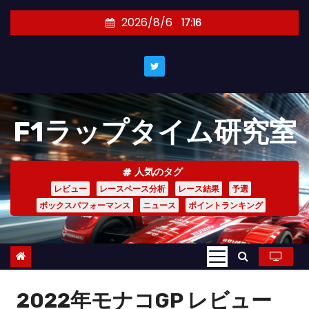
コ
2026/8/6
17:16
ン
テ
ン
ツ
へ
F1ラップタイム研究室
ス
キ
ッ
人気のタグ
プ
レビュー
レースペース分析
レース結果
予選
ボックスパフォーマンス
ニュース
ポイントランキング
2022年モナコGP レビュー