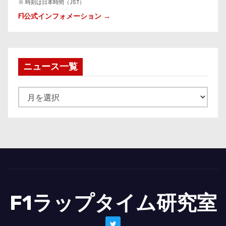
※ 時刻は日本時間（JST）
F1公式インフォメーション →
ニュース一覧
ニ
ュ
ー
ス
一
覧
F1ラップタイム研究室