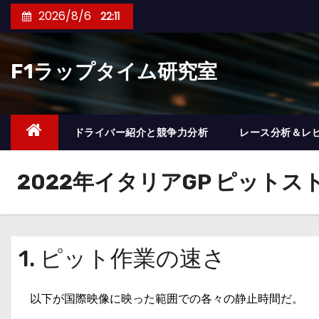
コ
2026/8/6
22:11
ン
テ
F1ラップタイム研究室
ン
ツ
へ
ス
ドライバー紹介と競争力分析
レース分析＆レ
キ
ッ
2022年イタリアGP ピットス
プ
1. ピット作業の速さ
以下が国際映像に映った範囲での各々の静止時間だ。