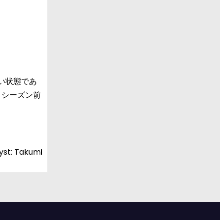
い状態であ
、シーズン前
yst: Takumi