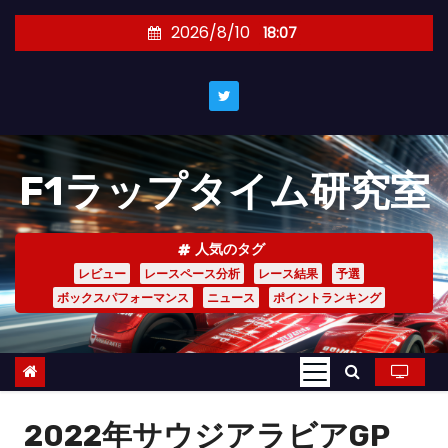
コ
2026/8/10
18:07
ン
テ
ン
ツ
へ
F1ラップタイム研究室
ス
キ
ッ
人気のタグ
プ
レビュー
レースペース分析
レース結果
予選
ボックスパフォーマンス
ニュース
ポイントランキング
2022年サウジアラビアGP