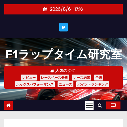
コ
2026/8/6
17:16
ン
テ
ン
ツ
へ
F1ラップタイム研究室
ス
キ
ッ
人気のタグ
プ
レビュー
レースペース分析
レース結果
予選
ボックスパフォーマンス
ニュース
ポイントランキング