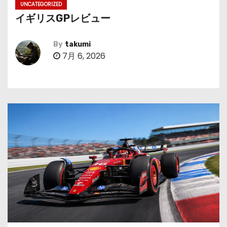
UNCATEGORIZED
イギリスGPレビュー
By
takumi
7月 6, 2026