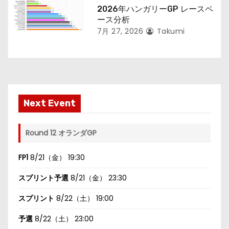
2026年ハンガリーGP レースペ
ース分析
7月 27, 2026
Takumi
Next Event
Round 12 オランダGP
FP1
8/21（金） 19:30
スプリント予選
8/21（金） 23:30
スプリント
8/22（土） 19:00
予選
8/22（土） 23:00